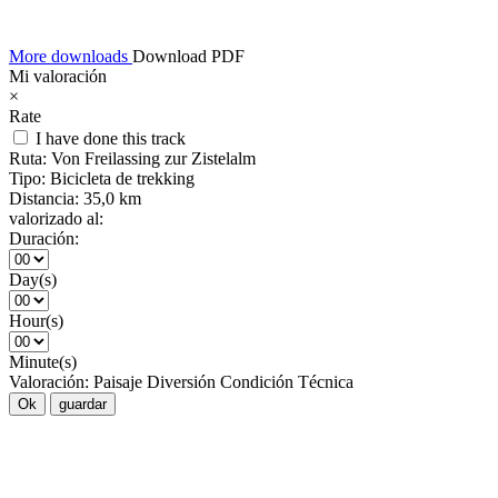
More downloads
Download PDF
Mi valoración
×
Rate
I have done this track
Ruta:
Von Freilassing zur Zistelalm
Tipo:
Bicicleta de trekking
Distancia:
35,0 km
valorizado al:
Duración:
Day(s)
Hour(s)
Minute(s)
Valoración:
Paisaje
Diversión
Condición
Técnica
Ok
guardar