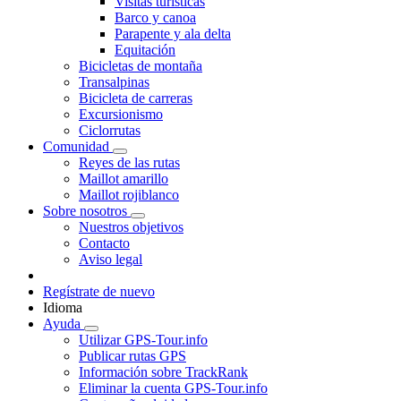
Visitas turísticas
Barco y canoa
Parapente y ala delta
Equitación
Bicicletas de montaña
Transalpinas
Bicicleta de carreras
Excursionismo
Ciclorrutas
Comunidad
Reyes de las rutas
Maillot amarillo
Maillot rojiblanco
Sobre nosotros
Nuestros objetivos
Contacto
Aviso legal
Regístrate de nuevo
Idioma
Ayuda
Utilizar GPS-Tour.info
Publicar rutas GPS
Información sobre TrackRank
Eliminar la cuenta GPS-Tour.info