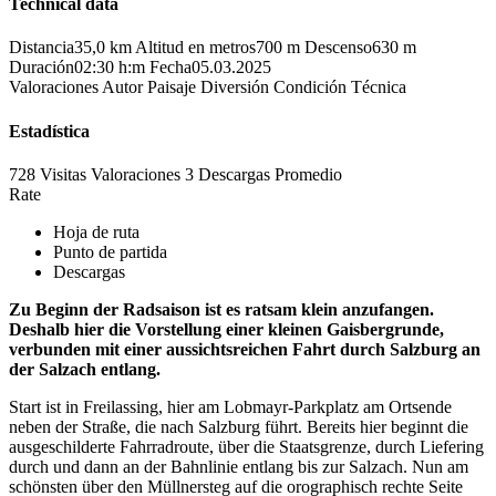
Technical data
Distancia
35,0 km
Altitud en metros
700 m
Descenso
630 m
Duración
02:30 h:m
Fecha
05.03.2025
Valoraciones
Autor
Paisaje
Diversión
Condición
Técnica
Estadística
728 Visitas
Valoraciones
3 Descargas
Promedio
Rate
Hoja de ruta
Punto de partida
Descargas
Zu Beginn der Radsaison ist es ratsam klein anzufangen.
Deshalb hier die Vorstellung einer kleinen Gaisbergrunde,
verbunden mit einer aussichtsreichen Fahrt durch Salzburg an
der Salzach entlang.
Start ist in Freilassing, hier am Lobmayr-Parkplatz am Ortsende
neben der Straße, die nach Salzburg führt. Bereits hier beginnt die
ausgeschilderte Fahrradroute, über die Staatsgrenze, durch Liefering
durch und dann an der Bahnlinie entlang bis zur Salzach. Nun am
schönsten über den Müllnersteg auf die orographisch rechte Seite