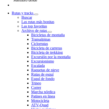
Miembro desde
Rutas y tracks
Buscar
Las rutas más bonitas
Las top favoritas
Archivo de rutas
Bicicletas de montaña
Transalpinas
Ciclorrutas
Bicicleta de carreras
Bicicleta de trekking
Excursión por la montaña
Excursionismo
Escalada
Raquetas de nieve
Rutas de esquí
Esquí de fondo
Trineo
Correr
Marcha nórdica
Patines en linea
Motocicleta
ATV-Quad