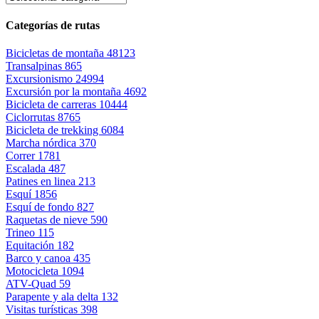
Categorías de rutas
Bicicletas de montaña
48123
Transalpinas
865
Excursionismo
24994
Excursión por la montaña
4692
Bicicleta de carreras
10444
Ciclorrutas
8765
Bicicleta de trekking
6084
Marcha nórdica
370
Correr
1781
Escalada
487
Patines en linea
213
Esquí
1856
Esquí de fondo
827
Raquetas de nieve
590
Trineo
115
Equitación
182
Barco y canoa
435
Motocicleta
1094
ATV-Quad
59
Parapente y ala delta
132
Visitas turísticas
398