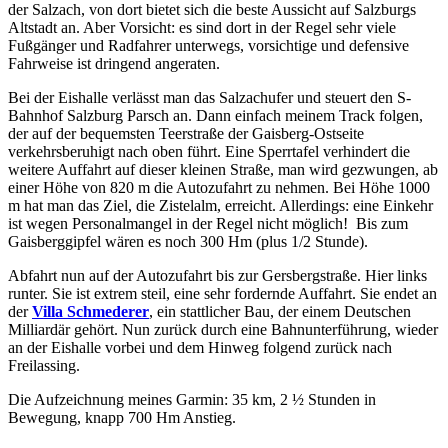
der Salzach, von dort bietet sich die beste Aussicht auf Salzburgs
Altstadt an. Aber Vorsicht: es sind dort in der Regel sehr viele
Fußgänger und Radfahrer unterwegs, vorsichtige und defensive
Fahrweise ist dringend angeraten.
Bei der Eishalle verlässt man das Salzachufer und steuert den S-
Bahnhof Salzburg Parsch an. Dann einfach meinem Track folgen,
der auf der bequemsten Teerstraße der Gaisberg-Ostseite
verkehrsberuhigt nach oben führt. Eine Sperrtafel verhindert die
weitere Auffahrt auf dieser kleinen Straße, man wird gezwungen, ab
einer Höhe von 820 m die Autozufahrt zu nehmen. Bei Höhe 1000
m hat man das Ziel, die Zistelalm, erreicht. Allerdings: eine Einkehr
ist wegen Personalmangel in der Regel nicht möglich! Bis zum
Gaisberggipfel wären es noch 300 Hm (plus 1/2 Stunde).
Abfahrt nun auf der Autozufahrt bis zur Gersbergstraße. Hier links
runter. Sie ist extrem steil, eine sehr fordernde Auffahrt. Sie endet an
der
Villa Schmederer
, ein stattlicher Bau, der einem Deutschen
Milliardär gehört. Nun zurück durch eine Bahnunterführung, wieder
an der Eishalle vorbei und dem Hinweg folgend zurück nach
Freilassing.
Die Aufzeichnung meines Garmin: 35 km, 2 ½ Stunden in
Bewegung, knapp 700 Hm Anstieg.