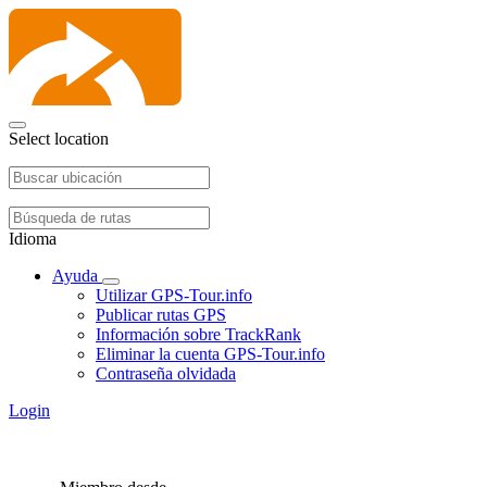
Select location
Idioma
Ayuda
Utilizar GPS-Tour.info
Publicar rutas GPS
Información sobre TrackRank
Eliminar la cuenta GPS-Tour.info
Contraseña olvidada
Login