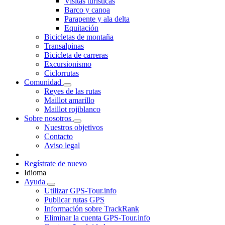
Visitas turísticas
Barco y canoa
Parapente y ala delta
Equitación
Bicicletas de montaña
Transalpinas
Bicicleta de carreras
Excursionismo
Ciclorrutas
Comunidad
Reyes de las rutas
Maillot amarillo
Maillot rojiblanco
Sobre nosotros
Nuestros objetivos
Contacto
Aviso legal
Regístrate de nuevo
Idioma
Ayuda
Utilizar GPS-Tour.info
Publicar rutas GPS
Información sobre TrackRank
Eliminar la cuenta GPS-Tour.info