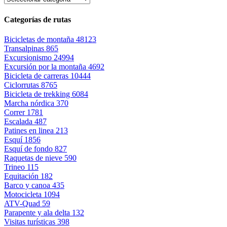
Categorías de rutas
Bicicletas de montaña
48123
Transalpinas
865
Excursionismo
24994
Excursión por la montaña
4692
Bicicleta de carreras
10444
Ciclorrutas
8765
Bicicleta de trekking
6084
Marcha nórdica
370
Correr
1781
Escalada
487
Patines en linea
213
Esquí
1856
Esquí de fondo
827
Raquetas de nieve
590
Trineo
115
Equitación
182
Barco y canoa
435
Motocicleta
1094
ATV-Quad
59
Parapente y ala delta
132
Visitas turísticas
398