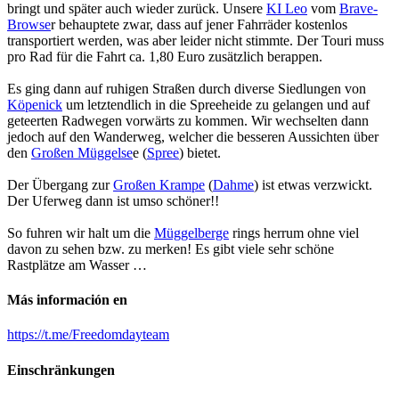
bringt und später auch wieder zurück. Unsere
KI Leo
vom
Brave-
Browse
r behauptete zwar, dass auf jener Fahrräder kostenlos
transportiert werden, was aber leider nicht stimmte. Der Touri muss
pro Rad für die Fahrt ca. 1,80 Euro zusätzlich berappen.
Es ging dann auf ruhigen Straßen durch diverse Siedlungen von
Köpenick
um letztendlich in die Spreeheide zu gelangen und auf
geteerten Radwegen vorwärts zu kommen. Wir wechselten dann
jedoch auf den Wanderweg, welcher die besseren Aussichten über
den
Großen Müggelse
e (
Spree
) bietet.
Der Übergang zur
Großen Krampe
(
Dahme
) ist etwas verzwickt.
Der Uferweg dann ist umso schöner!!
So fuhren wir halt um die
Müggelberge
rings herrum ohne viel
davon zu sehen bzw. zu merken! Es gibt viele sehr schöne
Rastplätze am Wasser …
Más información en
https://t.me/Freedomdayteam
Einschränkungen