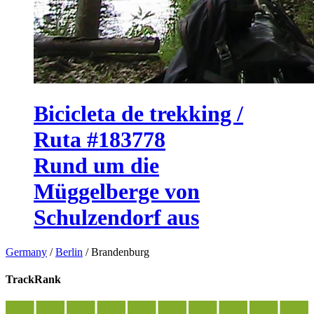
Bicicleta de trekking /
Ruta #183778
Rund um die
Müggelberge von
Schulzendorf aus
Germany
/
Berlin
/
Brandenburg
TrackRank