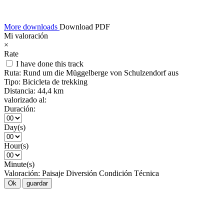
More downloads
Download PDF
Mi valoración
×
Rate
I have done this track
Ruta:
Rund um die Müggelberge von Schulzendorf aus
Tipo:
Bicicleta de trekking
Distancia:
44,4 km
valorizado al:
Duración:
Day(s)
Hour(s)
Minute(s)
Valoración:
Paisaje
Diversión
Condición
Técnica
Ok
guardar