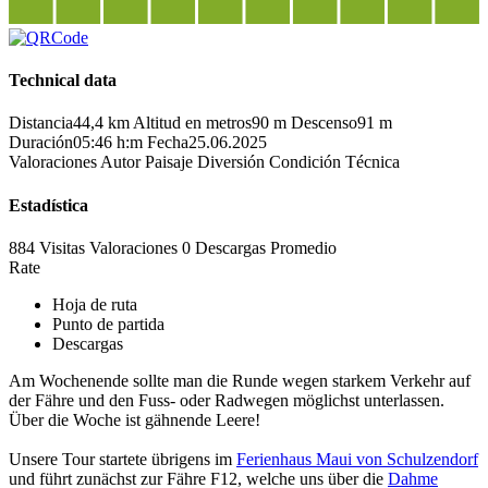
Technical data
Distancia
44,4 km
Altitud en metros
90 m
Descenso
91 m
Duración
05:46 h:m
Fecha
25.06.2025
Valoraciones
Autor
Paisaje
Diversión
Condición
Técnica
Estadística
884 Visitas
Valoraciones
0 Descargas
Promedio
Rate
Hoja de ruta
Punto de partida
Descargas
Am Wochenende sollte man die Runde wegen starkem Verkehr auf
der Fähre und den Fuss- oder Radwegen möglichst unterlassen.
Über die Woche ist gähnende Leere!
Unsere Tour startete übrigens im
Ferienhaus Maui von Schulzendorf
und führt zunächst zur Fähre F12, welche uns über die
Dahme