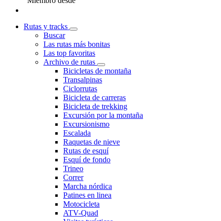
Miembro desde
Rutas y tracks
Buscar
Las rutas más bonitas
Las top favoritas
Archivo de rutas
Bicicletas de montaña
Transalpinas
Ciclorrutas
Bicicleta de carreras
Bicicleta de trekking
Excursión por la montaña
Excursionismo
Escalada
Raquetas de nieve
Rutas de esquí
Esquí de fondo
Trineo
Correr
Marcha nórdica
Patines en linea
Motocicleta
ATV-Quad