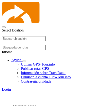
Select location
Idioma
Ayuda
Utilizar GPS-Tour.info
Publicar rutas GPS
Información sobre TrackRank
Eliminar la cuenta GPS-Tour.info
Contraseña olvidada
Login