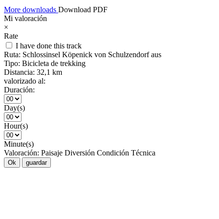
More downloads
Download PDF
Mi valoración
×
Rate
I have done this track
Ruta:
Schlossinsel Köpenick von Schulzendorf aus
Tipo:
Bicicleta de trekking
Distancia:
32,1 km
valorizado al:
Duración:
Day(s)
Hour(s)
Minute(s)
Valoración:
Paisaje
Diversión
Condición
Técnica
Ok
guardar