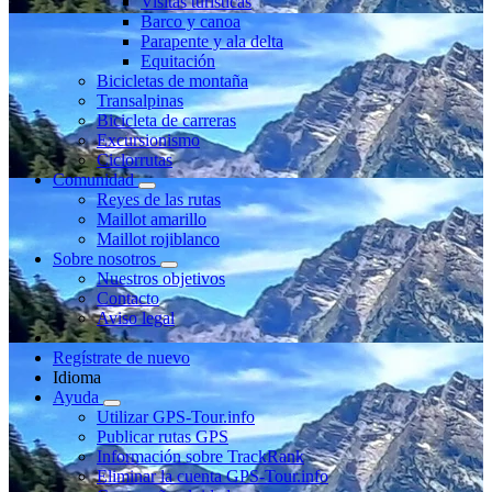
Visitas turísticas
Barco y canoa
Parapente y ala delta
Equitación
Bicicletas de montaña
Transalpinas
Bicicleta de carreras
Excursionismo
Ciclorrutas
Comunidad
Reyes de las rutas
Maillot amarillo
Maillot rojiblanco
Sobre nosotros
Nuestros objetivos
Contacto
Aviso legal
Regístrate de nuevo
Idioma
Ayuda
Utilizar GPS-Tour.info
Publicar rutas GPS
Información sobre TrackRank
Eliminar la cuenta GPS-Tour.info