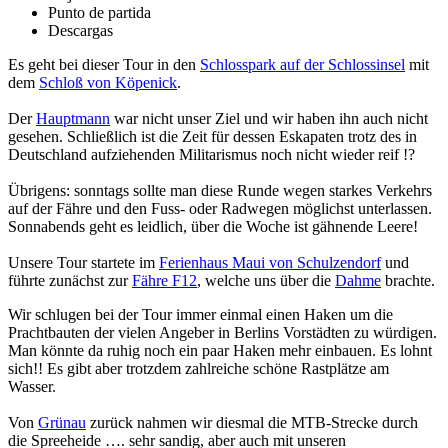
Punto de partida
Descargas
Es geht bei dieser Tour in den
Schlosspark auf der Schlossinsel
mit
dem
Schloß von Köpenick
.
Der
Hauptmann
war nicht unser Ziel und wir haben ihn auch nicht
gesehen. Schließlich ist die Zeit für dessen Eskapaten trotz des in
Deutschland aufziehenden Militarismus noch nicht wieder reif !?
Übrigens: sonntags sollte man diese Runde wegen starkes Verkehrs
auf der Fähre und den Fuss- oder Radwegen möglichst unterlassen.
Sonnabends geht es leidlich, über die Woche ist gähnende Leere!
Unsere Tour startete im
Ferienhaus Maui von Schulzendorf
und
führte zunächst zur
Fähre F12
, welche uns über die
Dahme
brachte.
Wir schlugen bei der Tour immer einmal einen Haken um die
Prachtbauten der vielen Angeber in Berlins Vorstädten zu würdigen.
Man könnte da ruhig noch ein paar Haken mehr einbauen. Es lohnt
sich!! Es gibt aber trotzdem zahlreiche schöne Rastplätze am
Wasser.
Von
Grünau
zurück nahmen wir diesmal die MTB-Strecke durch
die Spreeheide …. sehr sandig, aber auch mit unseren