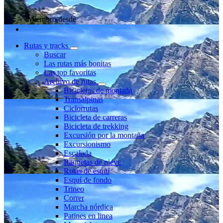
Miembro desde
Rutas y tracks
Buscar
Las rutas más bonitas
Las top favoritas
Archivo de rutas
Bicicletas de montaña
Transalpinas
Ciclorrutas
Bicicleta de carreras
Bicicleta de trekking
Excursión por la montaña
Excursionismo
Escalada
Raquetas de nieve
Rutas de esquí
Esquí de fondo
Trineo
Correr
Marcha nórdica
Patines en linea