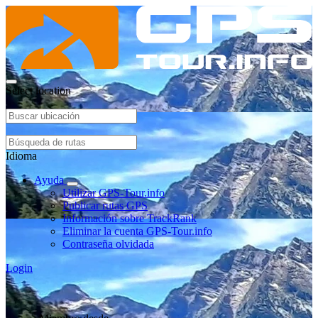
Select location
Idioma
Ayuda
Utilizar GPS-Tour.info
Publicar rutas GPS
Información sobre TrackRank
Eliminar la cuenta GPS-Tour.info
Contraseña olvidada
Login