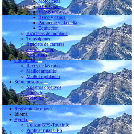
Motocicleta
ATV-Quad
Visitas turísticas
Barco y canoa
Parapente y ala delta
Equitación
Bicicletas de montaña
Transalpinas
Bicicleta de carreras
Excursionismo
Ciclorrutas
Comunidad
Reyes de las rutas
Maillot amarillo
Maillot rojiblanco
Sobre nosotros
Nuestros objetivos
Contacto
Aviso legal
Regístrate de nuevo
Idioma
Ayuda
Utilizar GPS-Tour.info
Publicar rutas GPS