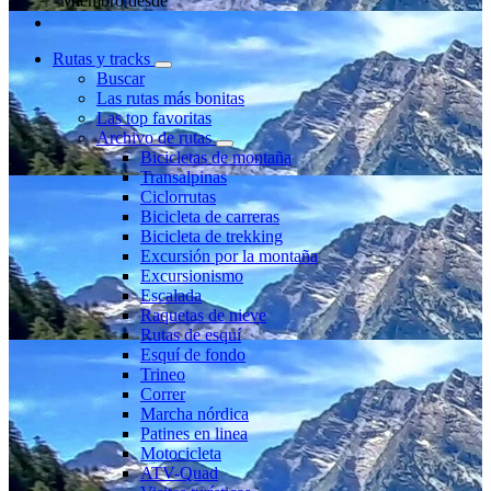
Miembro desde
Rutas y tracks
Buscar
Las rutas más bonitas
Las top favoritas
Archivo de rutas
Bicicletas de montaña
Transalpinas
Ciclorrutas
Bicicleta de carreras
Bicicleta de trekking
Excursión por la montaña
Excursionismo
Escalada
Raquetas de nieve
Rutas de esquí
Esquí de fondo
Trineo
Correr
Marcha nórdica
Patines en linea
Motocicleta
ATV-Quad