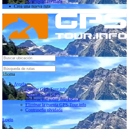
Contraseña olvidada
Crea una nueva ruta
Select location
Idioma
Ayuda
Utilizar GPS-Tour.info
Publicar rutas GPS
Información sobre TrackRank
Eliminar la cuenta GPS-Tour.info
Contraseña olvidada
Login