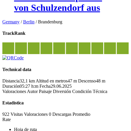
von Schulzendorf aus
Germany
/
Berlin
/
Brandenburg
TrackRank
Technical data
Distancia
32,1 km
Altitud en metros
47 m
Descenso
48 m
Duración
05:27 h:m
Fecha
29.06.2025
Valoraciones
Autor
Paisaje
Diversión
Condición
Técnica
Estadística
922 Visitas
Valoraciones
0 Descargas
Promedio
Rate
Hoja de ruta