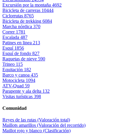
Excursión por la montaña
4692
Bicicleta de carreras
10444
Ciclorrutas
8765
Bicicleta de trekking
6084
Marcha nórdica
370
Correr
1781
Escalada
487
Patines en linea
213
Esquí
1856
Esquí de fondo
827
Raquetas de nieve
590
Trineo
115
Equitación
182
Barco y canoa
435
Motocicleta
1094
ATV-Quad
59
Parapente y ala delta
132
Visitas turísticas
398
Comunidad
Reyes de las rutas (Valoración total)
Maillots amarillos (Valoración del recorrido)
Maillot rojo y blanco (Clasificación)