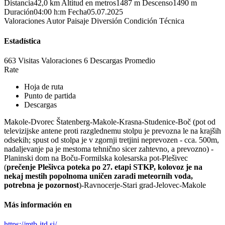
Distancia
42,0 km
Altitud en metros
1487 m
Descenso
1490 m
Duración
04:00 h:m
Fecha
05.07.2025
Valoraciones
Autor
Paisaje
Diversión
Condición
Técnica
Estadística
663 Visitas
Valoraciones
6 Descargas
Promedio
Rate
Hoja de ruta
Punto de partida
Descargas
Makole-Dvorec Štatenberg-Makole-Krasna-Studenice-Boč (pot od
televizijske antene proti razglednemu stolpu je prevozna le na krajših
odsekih; spust od stolpa je v zgornji tretjini neprevozen - cca. 500m,
nadaljevanje pa je mestoma tehnično sicer zahtevno, a prevozno) -
Planinski dom na Boču-Formilska kolesarska pot-Plešivec
(
prečenje Plešivca poteka po 27. etapi STKP, kolovoz je na
nekaj mestih popolnoma uničen zaradi meteornih voda,
potrebna je pozornost
)-Ravnocerje-Stari grad-Jelovec-Makole
Más información en
https://mtb-itd.si/