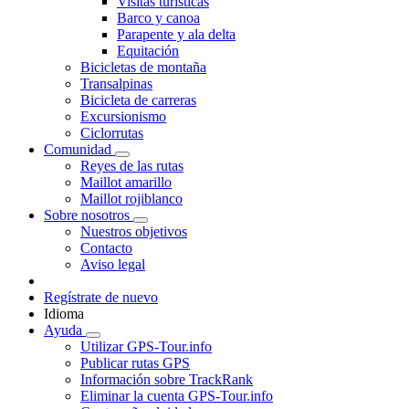
Visitas turísticas
Barco y canoa
Parapente y ala delta
Equitación
Bicicletas de montaña
Transalpinas
Bicicleta de carreras
Excursionismo
Ciclorrutas
Comunidad
Reyes de las rutas
Maillot amarillo
Maillot rojiblanco
Sobre nosotros
Nuestros objetivos
Contacto
Aviso legal
Regístrate de nuevo
Idioma
Ayuda
Utilizar GPS-Tour.info
Publicar rutas GPS
Información sobre TrackRank
Eliminar la cuenta GPS-Tour.info