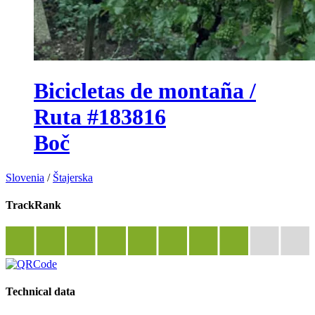
Bicicletas de montaña /
Ruta #183816
Boč
Slovenia
/
Štajerska
TrackRank
Technical data