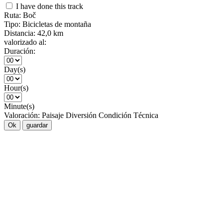
I have done this track
Ruta:
Boč
Tipo:
Bicicletas de montaña
Distancia:
42,0 km
valorizado al:
Duración:
Day(s)
Hour(s)
Minute(s)
Valoración:
Paisaje
Diversión
Condición
Técnica
Ok
guardar