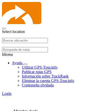
Select location
Idioma
Ayuda
Utilizar GPS-Tour.info
Publicar rutas GPS
Información sobre TrackRank
Eliminar la cuenta GPS-Tour.info
Contraseña olvidada
Login