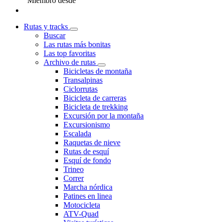
Miembro desde
Rutas y tracks
Buscar
Las rutas más bonitas
Las top favoritas
Archivo de rutas
Bicicletas de montaña
Transalpinas
Ciclorrutas
Bicicleta de carreras
Bicicleta de trekking
Excursión por la montaña
Excursionismo
Escalada
Raquetas de nieve
Rutas de esquí
Esquí de fondo
Trineo
Correr
Marcha nórdica
Patines en linea
Motocicleta
ATV-Quad