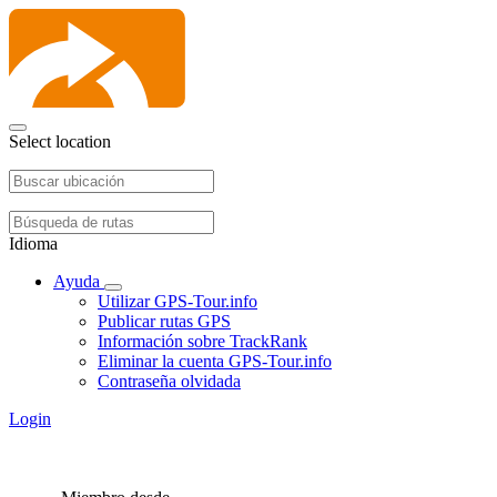
Select location
Idioma
Ayuda
Utilizar GPS-Tour.info
Publicar rutas GPS
Información sobre TrackRank
Eliminar la cuenta GPS-Tour.info
Contraseña olvidada
Login