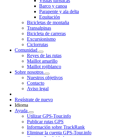
Visitas turísticas
Barco y canoa
Parapente y ala delta
Equitación
Bicicletas de montaña
Transalpinas
Bicicleta de carreras
Excursionismo
Ciclorrutas
Comunidad
Reyes de las rutas
Maillot amarillo
Maillot rojiblanco
Sobre nosotros
Nuestros objetivos
Contacto
Aviso legal
Regístrate de nuevo
Idioma
Ayuda
Utilizar GPS-Tour.info
Publicar rutas GPS
Información sobre TrackRank
Eliminar la cuenta GPS-Tour.info