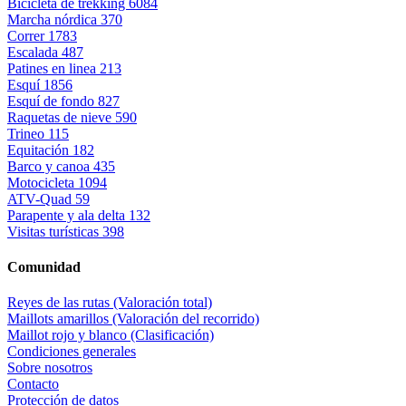
Bicicleta de trekking
6084
Marcha nórdica
370
Correr
1783
Escalada
487
Patines en linea
213
Esquí
1856
Esquí de fondo
827
Raquetas de nieve
590
Trineo
115
Equitación
182
Barco y canoa
435
Motocicleta
1094
ATV-Quad
59
Parapente y ala delta
132
Visitas turísticas
398
Comunidad
Reyes de las rutas (Valoración total)
Maillots amarillos (Valoración del recorrido)
Maillot rojo y blanco (Clasificación)
Condiciones generales
Sobre nosotros
Contacto
Protección de datos