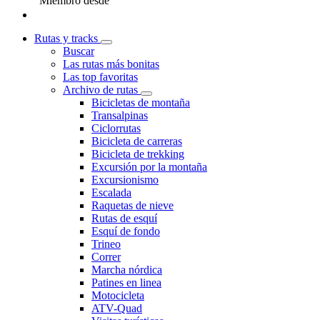
Miembro desde
Rutas y tracks
Buscar
Las rutas más bonitas
Las top favoritas
Archivo de rutas
Bicicletas de montaña
Transalpinas
Ciclorrutas
Bicicleta de carreras
Bicicleta de trekking
Excursión por la montaña
Excursionismo
Escalada
Raquetas de nieve
Rutas de esquí
Esquí de fondo
Trineo
Correr
Marcha nórdica
Patines en linea
Motocicleta
ATV-Quad