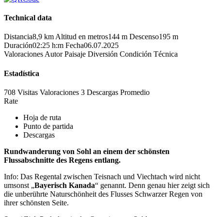
Technical data
Distancia
8,9 km
Altitud en metros
144 m
Descenso
195 m
Duración
02:25 h:m
Fecha
06.07.2025
Valoraciones
Autor
Paisaje
Diversión
Condición
Técnica
Estadística
708 Visitas
Valoraciones
3 Descargas
Promedio
Rate
Hoja de ruta
Punto de partida
Descargas
Rundwanderung von Sohl an einem der schönsten
Flussabschnitte des Regens entlang.
Info: Das Regental zwischen Teisnach und Viechtach wird nicht
umsonst „
Bayerisch Kanada
“ genannt. Denn genau hier zeigt sich
die unberührte Naturschönheit des Flusses Schwarzer Regen von
ihrer schönsten Seite.