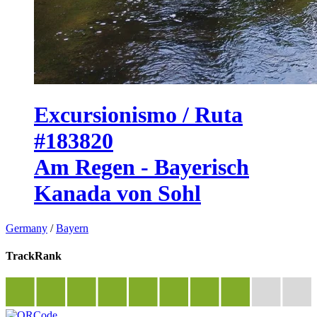
Excursionismo / Ruta
#183820
Am Regen - Bayerisch
Kanada von Sohl
Germany
/
Bayern
TrackRank