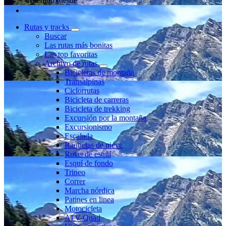
Miembro desde
Rutas y tracks
Buscar
Las rutas más bonitas
Las top favoritas
Archivo de rutas
Bicicletas de montaña
Transalpinas
Ciclorrutas
Bicicleta de carreras
Bicicleta de trekking
Excursión por la montaña
Excursionismo
Escalada
Raquetas de nieve
Rutas de esquí
Esquí de fondo
Trineo
Correr
Marcha nórdica
Patines en linea
Motocicleta
ATV-Quad