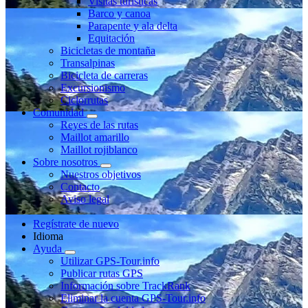
Visitas turísticas
Barco y canoa
Parapente y ala delta
Equitación
Bicicletas de montaña
Transalpinas
Bicicleta de carreras
Excursionismo
Ciclorrutas
Comunidad
Reyes de las rutas
Maillot amarillo
Maillot rojiblanco
Sobre nosotros
Nuestros objetivos
Contacto
Aviso legal
Regístrate de nuevo
Idioma
Ayuda
Utilizar GPS-Tour.info
Publicar rutas GPS
Información sobre TrackRank
Eliminar la cuenta GPS-Tour.info