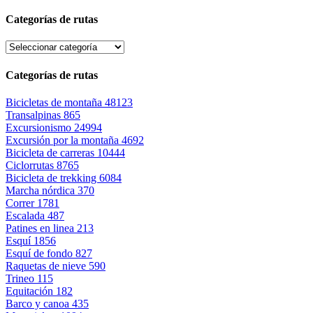
Categorías de rutas
Categorías de rutas
Bicicletas de montaña
48123
Transalpinas
865
Excursionismo
24994
Excursión por la montaña
4692
Bicicleta de carreras
10444
Ciclorrutas
8765
Bicicleta de trekking
6084
Marcha nórdica
370
Correr
1781
Escalada
487
Patines en linea
213
Esquí
1856
Esquí de fondo
827
Raquetas de nieve
590
Trineo
115
Equitación
182
Barco y canoa
435