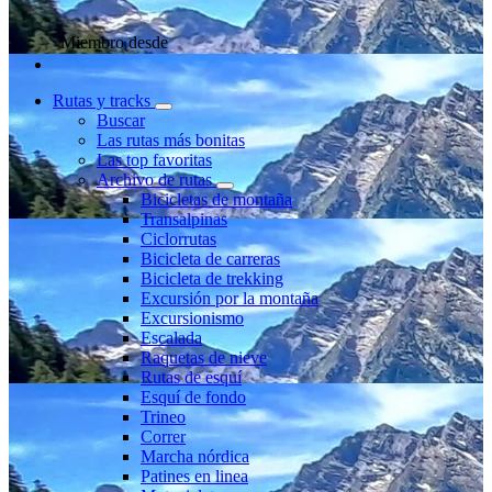
Miembro desde
Rutas y tracks
Buscar
Las rutas más bonitas
Las top favoritas
Archivo de rutas
Bicicletas de montaña
Transalpinas
Ciclorrutas
Bicicleta de carreras
Bicicleta de trekking
Excursión por la montaña
Excursionismo
Escalada
Raquetas de nieve
Rutas de esquí
Esquí de fondo
Trineo
Correr
Marcha nórdica
Patines en linea