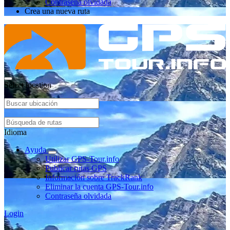
Contraseña olvidada
Crea una nueva ruta
Select location
Idioma
Ayuda
Utilizar GPS-Tour.info
Publicar rutas GPS
Información sobre TrackRank
Eliminar la cuenta GPS-Tour.info
Contraseña olvidada
Login