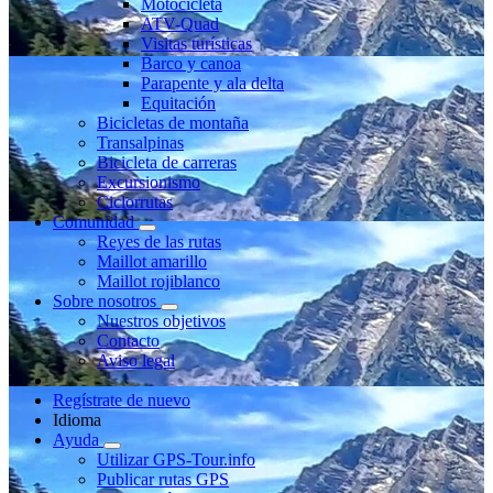
Motocicleta
ATV-Quad
Visitas turísticas
Barco y canoa
Parapente y ala delta
Equitación
Bicicletas de montaña
Transalpinas
Bicicleta de carreras
Excursionismo
Ciclorrutas
Comunidad
Reyes de las rutas
Maillot amarillo
Maillot rojiblanco
Sobre nosotros
Nuestros objetivos
Contacto
Aviso legal
Regístrate de nuevo
Idioma
Ayuda
Utilizar GPS-Tour.info
Publicar rutas GPS