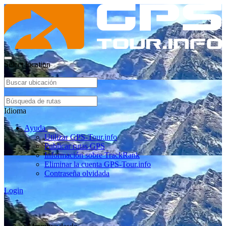
Select location
Idioma
Ayuda
Utilizar GPS-Tour.info
Publicar rutas GPS
Información sobre TrackRank
Eliminar la cuenta GPS-Tour.info
Contraseña olvidada
Login