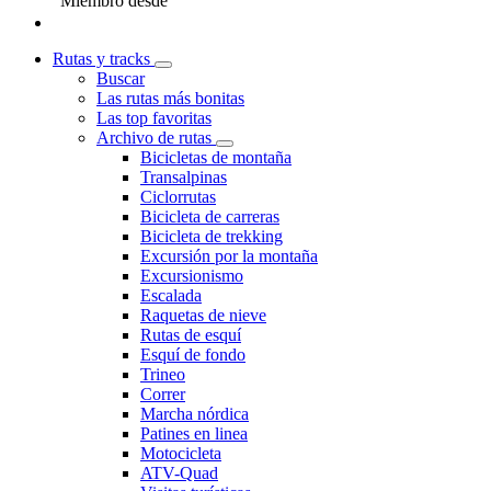
Miembro desde
Rutas y tracks
Buscar
Las rutas más bonitas
Las top favoritas
Archivo de rutas
Bicicletas de montaña
Transalpinas
Ciclorrutas
Bicicleta de carreras
Bicicleta de trekking
Excursión por la montaña
Excursionismo
Escalada
Raquetas de nieve
Rutas de esquí
Esquí de fondo
Trineo
Correr
Marcha nórdica
Patines en linea
Motocicleta
ATV-Quad