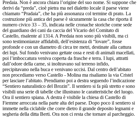
Predaia. Non è ancora chiara l’origine del suo nome. Si suppone che
derivi da “preda”, cioè pietra ma nel dialetto locale il paese viene
chiamato “Pradaia”, che ha più assonanza col termine di prato. La
costruzione più antica del paese è sicuramente la casa che riporta il
numero civico 33 – 35, indicata nelle cronache storiche come sede
del guardiano dei cani da caccia del Vicario del Comitato di
Castello, risalente al 1314. A Predaia non sono più visibili, ma ci
sono testimonianze affidabili, dell’esistenza di “lovare”, fosse
profonde e con un diametro di circa tre metri, destinate alla cattura
dei lupi. Sul fondo venivano gettate ossa e resti di animali macellati,
poi l’imboccatura veniva coperta da frasche e terra. I lupi, attratti
dall’odore della carne, si inoltravano sul terreno infido,
precipitavano nella buca e venivano uccisi. Dal centro dell’abitato
non procediamo verso Castello - Molina ma risaliamo la via Cristel
per lasciare l’abitato. Prendiamo poi a destra seguendo l’indicazione
“Sentiero naturalistico del Brozin”. Il sentiero si fa più stretto e sono
visibili una serie di tabelle che illustrano le caratteristiche del luogo.
Ora il sentiero spiana. A destra è visibile la chiesa di Castello di
Fiemme arroccata nella parte alta del paese. Dopo poco il sentiero si
immette nella ciclabile che corre dietro il grande deposito legnami e
segheria della ditta Berti. Ora non ci resta che tornare al parcheggio.