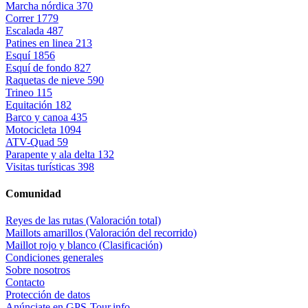
Marcha nórdica
370
Correr
1779
Escalada
487
Patines en linea
213
Esquí
1856
Esquí de fondo
827
Raquetas de nieve
590
Trineo
115
Equitación
182
Barco y canoa
435
Motocicleta
1094
ATV-Quad
59
Parapente y ala delta
132
Visitas turísticas
398
Comunidad
Reyes de las rutas (Valoración total)
Maillots amarillos (Valoración del recorrido)
Maillot rojo y blanco (Clasificación)
Condiciones generales
Sobre nosotros
Contacto
Protección de datos
Anúnciate en GPS-Tour.info