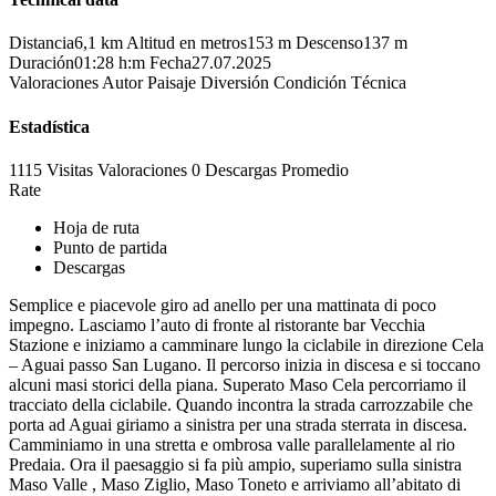
Distancia
6,1 km
Altitud en metros
153 m
Descenso
137 m
Duración
01:28 h:m
Fecha
27.07.2025
Valoraciones
Autor
Paisaje
Diversión
Condición
Técnica
Estadística
1115 Visitas
Valoraciones
0 Descargas
Promedio
Rate
Hoja de ruta
Punto de partida
Descargas
Semplice e piacevole giro ad anello per una mattinata di poco
impegno. Lasciamo l’auto di fronte al ristorante bar Vecchia
Stazione e iniziamo a camminare lungo la ciclabile in direzione Cela
– Aguai passo San Lugano. Il percorso inizia in discesa e si toccano
alcuni masi storici della piana. Superato Maso Cela percorriamo il
tracciato della ciclabile. Quando incontra la strada carrozzabile che
porta ad Aguai giriamo a sinistra per una strada sterrata in discesa.
Camminiamo in una stretta e ombrosa valle parallelamente al rio
Predaia. Ora il paesaggio si fa più ampio, superiamo sulla sinistra
Maso Valle , Maso Ziglio, Maso Toneto e arriviamo all’abitato di