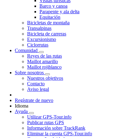
Visitas turísticas
Barco y canoa
Parapente y ala delta
Equitación
Bicicletas de montaña
Transalpinas
Bicicleta de carreras
Excursionismo
Ciclorrutas
Comunidad
Reyes de las rutas
Maillot amarillo
Maillot rojiblanco
Sobre nosotros
Nuestros objetivos
Contacto
Aviso legal
Regístrate de nuevo
Idioma
Ayuda
Utilizar GPS-Tour.info
Publicar rutas GPS
Información sobre TrackRank
Eliminar la cuenta GPS-Tour.info