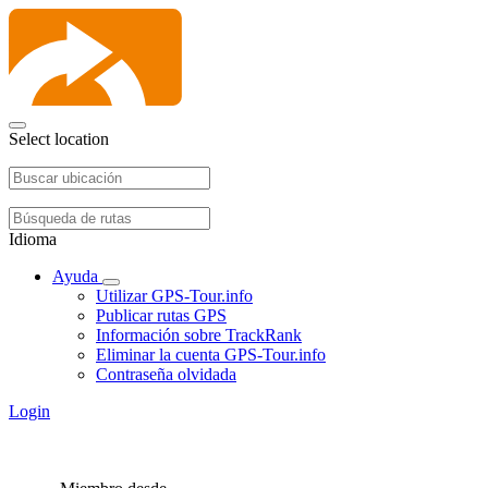
Select location
Idioma
Ayuda
Utilizar GPS-Tour.info
Publicar rutas GPS
Información sobre TrackRank
Eliminar la cuenta GPS-Tour.info
Contraseña olvidada
Login