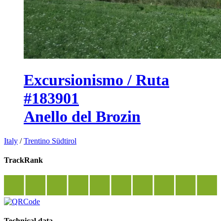
Excursionismo / Ruta
#183901
Anello del Brozin
Italy
/
Trentino Südtirol
TrackRank
Technical data