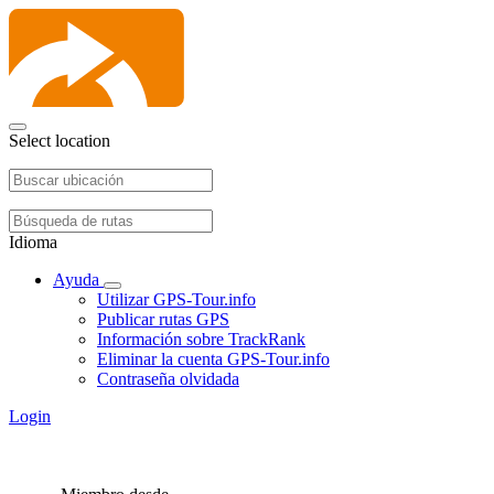
Select location
Idioma
Ayuda
Utilizar GPS-Tour.info
Publicar rutas GPS
Información sobre TrackRank
Eliminar la cuenta GPS-Tour.info
Contraseña olvidada
Login