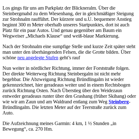
Los gings für uns am Parkplatz der Blickneralm. Über die
Steinbergmahd zu dem Wiesenhang, der in gleichmäßiger Steigung
zur Strohnalm raufführt. Der kürzere und u.U. bequemere Anstieg
beginnt 300 m Meter oberhalb unseres Startpunktes, dort ist auch
Platz für ein paar Autos. Und genau gegenüber am Baum ein
Wegweiser „Michaels Klause“ und weiß-blaue Markierung.
Nach der Strohnalm eine sumpfige Stelle und kurze Zeit später steht
man unter den überhängenden Felsen, die die Grotte bilden. Über
schöne
neu angelegte Stufen
geht’s rauf
Nun weiter in nördlicher Richtung, immer der Forststraße folgen.
Der direkte Weiterweg Richtung Steinbergalm ist nicht mehr
begehbar. Die Abzweigung Richtung Bründlingalm ist wieder
gekennzeichnet, hier geradeaus weiter und in einem Rechtsbogen
zurück Richtung Osten. Nach Überstieg über den Weidezaun
entweder geradeaus runter über den Grashang (früher Skihang) oder
wie wir am Zaun und am Waldrand entlang zum Weg
Steinberg
-
Bründlingalm. Die letzten Meter auf der Teerstraße zurück zum
Auto.
Die Aufzeichnung meines Garmin: 4 km, 1 ½ Stunden „in
Bewegung“, ca. 270 Hm.