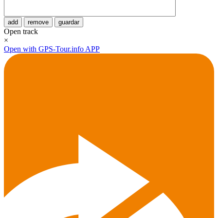
add
remove
guardar
Open track
×
Open with GPS-Tour.info APP