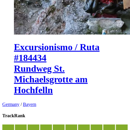
Excursionismo / Ruta
#184434
Rundweg St.
Michaelsgrotte am
Hochfelln
Germany
/
Bayern
TrackRank