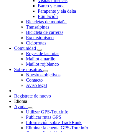
Visitas turísticas
Barco y canoa
Parapente y ala delta
Equitación
Bicicletas de montaña
Transalpinas
Bicicleta de carreras
Excursionismo
Ciclorrutas
Comunidad
Reyes de las rutas
Maillot amarillo
Maillot rojiblanco
Sobre nosotros
Nuestros objetivos
Contacto
Aviso legal
Regístrate de nuevo
Idioma
Ayuda
Utilizar GPS-Tour.info
Publicar rutas GPS
Información sobre TrackRank
Eliminar la cuenta GPS-Tour.info