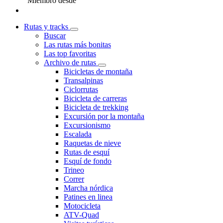
Miembro desde
Rutas y tracks
Buscar
Las rutas más bonitas
Las top favoritas
Archivo de rutas
Bicicletas de montaña
Transalpinas
Ciclorrutas
Bicicleta de carreras
Bicicleta de trekking
Excursión por la montaña
Excursionismo
Escalada
Raquetas de nieve
Rutas de esquí
Esquí de fondo
Trineo
Correr
Marcha nórdica
Patines en linea
Motocicleta
ATV-Quad