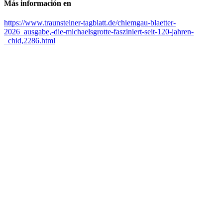
Más información en
https://www.traunsteiner-tagblatt.de/chiemgau-blaetter-
2026_ausgabe,-die-michaelsgrotte-fasziniert-seit-120-jahren-
_chid,2286.html