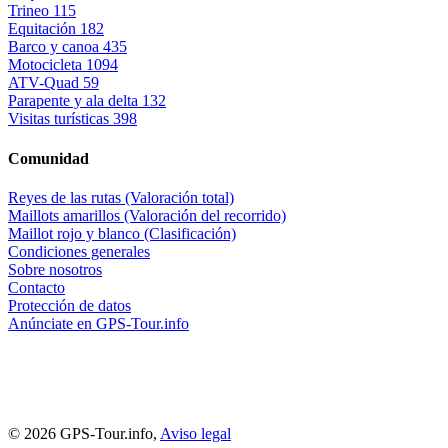
Trineo
115
Equitación
182
Barco y canoa
435
Motocicleta
1094
ATV-Quad
59
Parapente y ala delta
132
Visitas turísticas
398
Comunidad
Reyes de las rutas (Valoración total)
Maillots amarillos (Valoración del recorrido)
Maillot rojo y blanco (Clasificación)
Condiciones generales
Sobre nosotros
Contacto
Protección de datos
Anúnciate en GPS-Tour.info
© 2026 GPS-Tour.info,
Aviso legal