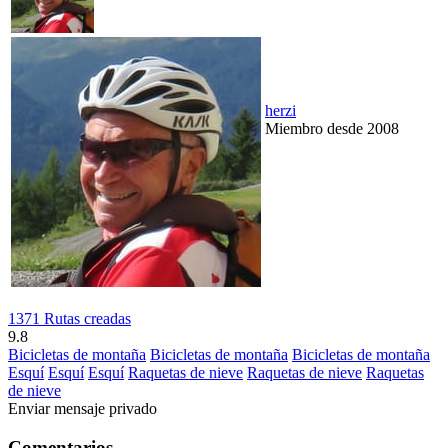
herzi
Miembro desde 2008
1371 Rutas creadas
9.8
Bicicletas de montaña
Bicicletas de montaña
Bicicletas de montaña
Esquí
Esquí
Esquí
Raquetas de nieve
Raquetas de nieve
Raquetas
de nieve
Enviar mensaje privado
Comentarios