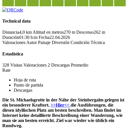
Technical data
Distancia
4,0 km
Altitud en metros
270 m
Descenso
262 m
Duración
01:30 h:m
Fecha
22.04.2026
Valoraciones
Autor
Paisaje
Diversión
Condición
Técnica
Estadística
328 Visitas
Valoraciones
2 Descargas
Promedio
Rate
Hoja de ruta
Punto de partida
Descargas
Die St. Michaelsgrotte in der Nähe der Steinbergalm gelegen ist
ein besonderer Kraftort.
>>Hier<<
die Ausführungen, die
diesen idyllischen Platz am besten beschreiben. Man findet im
Internet keine detaillierte Beschreibung einer Wanderung, wie
man sie am besten erreicht. Ziel war wieder wie üblich ein
Rundweg.