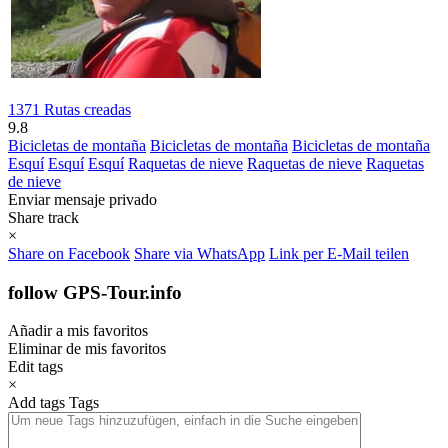
1371 Rutas creadas
9.8
Bicicletas de montaña
Bicicletas de montaña
Bicicletas de montaña
Esquí
Esquí
Esquí
Raquetas de nieve
Raquetas de nieve
Raquetas
de nieve
Enviar mensaje privado
Share track
×
Share on Facebook
Share via WhatsApp
Link per E-Mail teilen
follow GPS-Tour.info
Añadir a mis favoritos
Eliminar de mis favoritos
Edit tags
×
Add tags
Tags