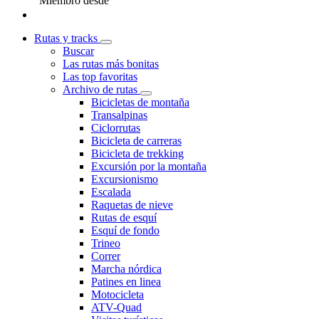
Miembro desde
Rutas y tracks
Buscar
Las rutas más bonitas
Las top favoritas
Archivo de rutas
Bicicletas de montaña
Transalpinas
Ciclorrutas
Bicicleta de carreras
Bicicleta de trekking
Excursión por la montaña
Excursionismo
Escalada
Raquetas de nieve
Rutas de esquí
Esquí de fondo
Trineo
Correr
Marcha nórdica
Patines en linea
Motocicleta
ATV-Quad