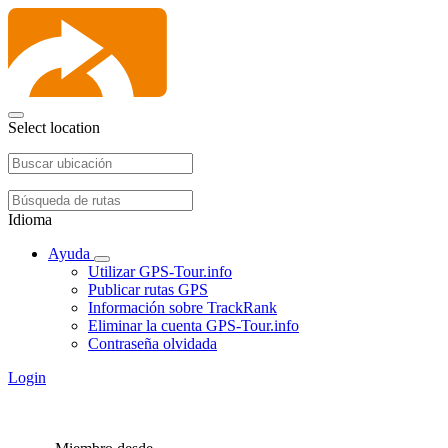
Select location
Idioma
Ayuda
Utilizar GPS-Tour.info
Publicar rutas GPS
Información sobre TrackRank
Eliminar la cuenta GPS-Tour.info
Contraseña olvidada
Login