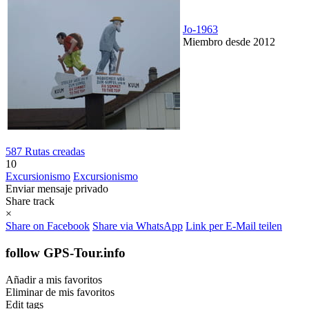
Jo-1963
Miembro desde 2012
587 Rutas creadas
10
Excursionismo
Excursionismo
Enviar mensaje privado
Share track
×
Share on Facebook
Share via WhatsApp
Link per E-Mail teilen
follow GPS-Tour.info
Añadir a mis favoritos
Eliminar de mis favoritos
Edit tags