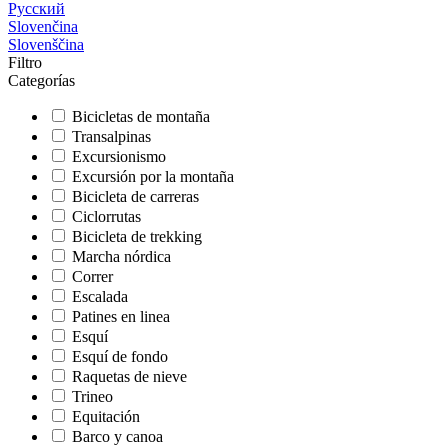
Русский
Slovenčina
Slovenščina
Filtro
Categorías
Bicicletas de montaña
Transalpinas
Excursionismo
Excursión por la montaña
Bicicleta de carreras
Ciclorrutas
Bicicleta de trekking
Marcha nórdica
Correr
Escalada
Patines en linea
Esquí
Esquí de fondo
Raquetas de nieve
Trineo
Equitación
Barco y canoa