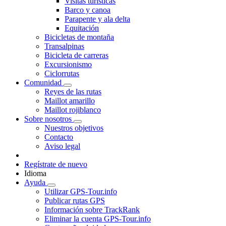
Visitas turísticas
Barco y canoa
Parapente y ala delta
Equitación
Bicicletas de montaña
Transalpinas
Bicicleta de carreras
Excursionismo
Ciclorrutas
Comunidad
Reyes de las rutas
Maillot amarillo
Maillot rojiblanco
Sobre nosotros
Nuestros objetivos
Contacto
Aviso legal
Regístrate de nuevo
Idioma
Ayuda
Utilizar GPS-Tour.info
Publicar rutas GPS
Información sobre TrackRank
Eliminar la cuenta GPS-Tour.info