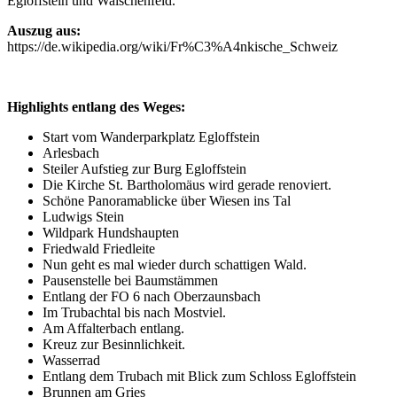
Egloffstein und Waischenfeld."
Auszug aus:
https://de.wikipedia.org/wiki/Fr%C3%A4nkische_Schweiz
Highlights entlang des Weges:
Start vom Wanderparkplatz Egloffstein
Arlesbach
Steiler Aufstieg zur Burg Egloffstein
Die Kirche St. Bartholomäus wird gerade renoviert.
Schöne Panoramablicke über Wiesen ins Tal
Ludwigs Stein
Wildpark Hundshaupten
Friedwald Friedleite
Nun geht es mal wieder durch schattigen Wald.
Pausenstelle bei Baumstämmen
Entlang der FO 6 nach Oberzaunsbach
Im Trubachtal bis nach Mostviel.
Am Affalterbach entlang.
Kreuz zur Besinnlichkeit.
Wasserrad
Entlang dem Trubach mit Blick zum Schloss Egloffstein
Brunnen am Gries