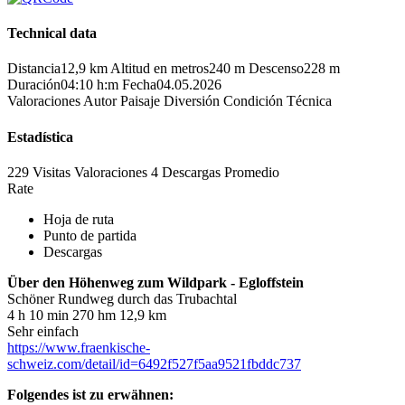
Technical data
Distancia
12,9 km
Altitud en metros
240 m
Descenso
228 m
Duración
04:10 h:m
Fecha
04.05.2026
Valoraciones
Autor
Paisaje
Diversión
Condición
Técnica
Estadística
229 Visitas
Valoraciones
4 Descargas
Promedio
Rate
Hoja de ruta
Punto de partida
Descargas
Über den Höhenweg zum Wildpark - Egloffstein
Schöner Rundweg durch das Trubachtal
4 h 10 min 270 hm 12,9 km
Sehr einfach
https://www.fraenkische-
schweiz.com/detail/id=6492f527f5aa9521fbddc737
Folgendes ist zu erwähnen: