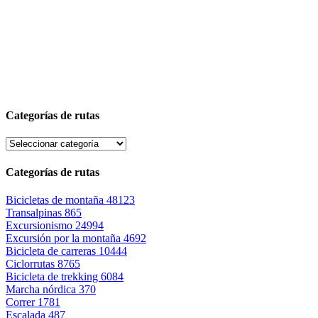
Categorías de rutas
Categorías de rutas
Bicicletas de montaña
48123
Transalpinas
865
Excursionismo
24994
Excursión por la montaña
4692
Bicicleta de carreras
10444
Ciclorrutas
8765
Bicicleta de trekking
6084
Marcha nórdica
370
Correr
1781
Escalada
487