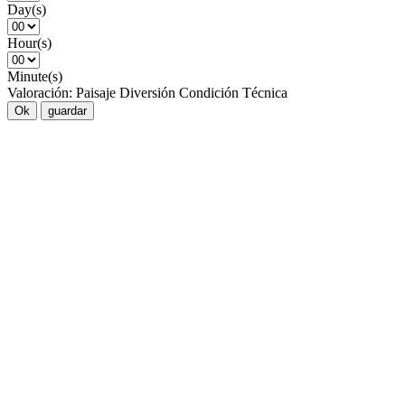
Day(s)
Hour(s)
Minute(s)
Valoración:
Paisaje
Diversión
Condición
Técnica
Ok
guardar