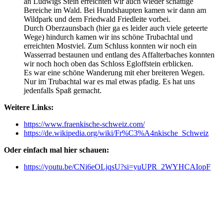
an Ludwigs Stein erreichten wir auch wieder schattige
Bereiche im Wald. Bei Hundshaupten kamen wir dann am
Wildpark und dem Friedwald Friedleite vorbei.
Durch Oberzaunsbach (hier ga es leider auch viele geteerte
Wege) hindurch kamen wir ins schöne Trubachtal und
erreichten Mostviel. Zum Schluss konnten wir noch ein
Wasserrad bestaunen und entlang des Affalterbaches konnten
wir noch hoch oben das Schloss Egloffstein erblicken.
Es war eine schöne Wanderung mit eher breiteren Wegen.
Nur im Trubachtal war es mal etwas pfadig. Es hat uns
jedenfalls Spaß gemacht.
Weitere Links:
https://www.fraenkische-schweiz.com/
https://de.wikipedia.org/wiki/Fr%C3%A4nkische_Schweiz
Oder einfach mal hier schauen:
https://youtu.be/CNi6eOLjqsU?si=yuUPR_2WYHCAIopF