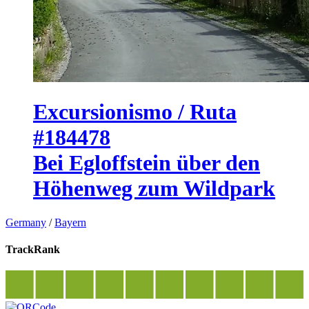
Excursionismo / Ruta
#184478
Bei Egloffstein über den
Höhenweg zum Wildpark
Germany
/
Bayern
TrackRank