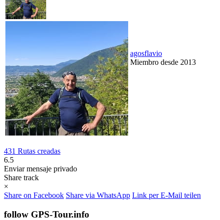
agosflavio
Miembro desde 2013
431 Rutas creadas
6.5
Enviar mensaje privado
Share track
×
Share on Facebook
Share via WhatsApp
Link per E-Mail teilen
follow GPS-Tour.info