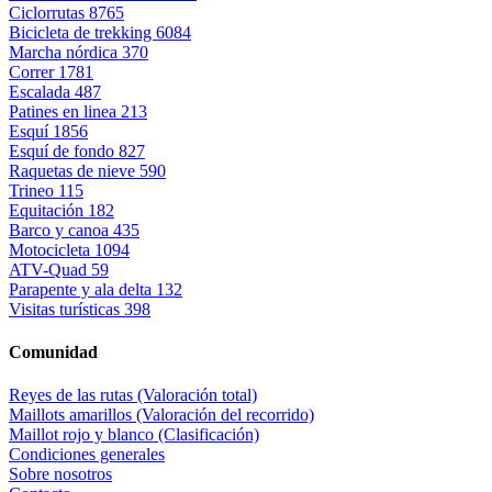
Ciclorrutas
8765
Bicicleta de trekking
6084
Marcha nórdica
370
Correr
1781
Escalada
487
Patines en linea
213
Esquí
1856
Esquí de fondo
827
Raquetas de nieve
590
Trineo
115
Equitación
182
Barco y canoa
435
Motocicleta
1094
ATV-Quad
59
Parapente y ala delta
132
Visitas turísticas
398
Comunidad
Reyes de las rutas (Valoración total)
Maillots amarillos (Valoración del recorrido)
Maillot rojo y blanco (Clasificación)
Condiciones generales
Sobre nosotros