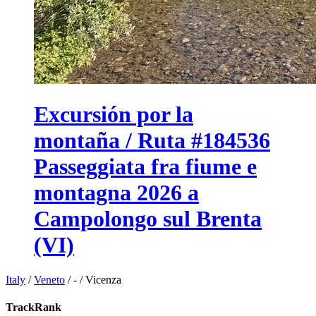
Excursión por la
montaña / Ruta #184536
Passeggiata fra fiume e
montagna 2026 a
Campolongo sul Brenta
(VI)
Italy
/
Veneto
/
-
/
Vicenza
TrackRank