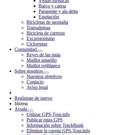
Visitas turísticas
Barco y canoa
Parapente y ala delta
Equitación
Bicicletas de montaña
Transalpinas
Bicicleta de carreras
Excursionismo
Ciclorrutas
Comunidad
Reyes de las rutas
Maillot amarillo
Maillot rojiblanco
Sobre nosotros
Nuestros objetivos
Contacto
Aviso legal
Regístrate de nuevo
Idioma
Ayuda
Utilizar GPS-Tour.info
Publicar rutas GPS
Información sobre TrackRank
Eliminar la cuenta GPS-Tour.info