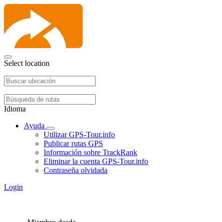
Select location
Idioma
Ayuda
Utilizar GPS-Tour.info
Publicar rutas GPS
Información sobre TrackRank
Eliminar la cuenta GPS-Tour.info
Contraseña olvidada
Login