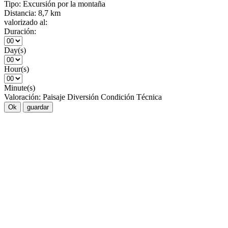
Tipo:
Excursión por la montaña
Distancia:
8,7 km
valorizado al:
Duración:
Day(s)
Hour(s)
Minute(s)
Valoración:
Paisaje
Diversión
Condición
Técnica
Ok
guardar