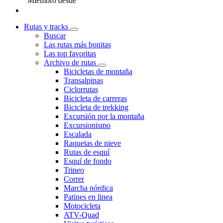
Miembro desde
Rutas y tracks
Buscar
Las rutas más bonitas
Las top favoritas
Archivo de rutas
Bicicletas de montaña
Transalpinas
Ciclorrutas
Bicicleta de carreras
Bicicleta de trekking
Excursión por la montaña
Excursionismo
Escalada
Raquetas de nieve
Rutas de esquí
Esquí de fondo
Trineo
Correr
Marcha nórdica
Patines en linea
Motocicleta
ATV-Quad