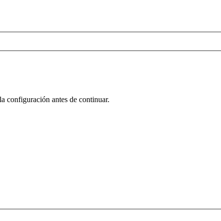
la configuración antes de continuar.