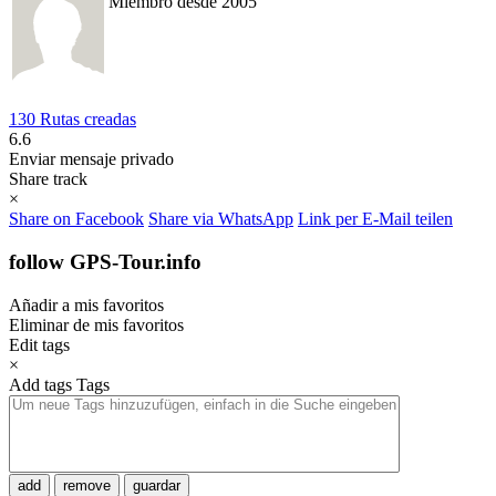
Miembro desde 2005
130 Rutas creadas
6.6
Enviar mensaje privado
Share track
×
Share on Facebook
Share via WhatsApp
Link per E-Mail teilen
follow GPS-Tour.info
Añadir a mis favoritos
Eliminar de mis favoritos
Edit tags
×
Add tags
Tags
add
remove
guardar