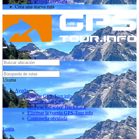
Contraseña olvidada
Crea una nueva ruta
Select location
Idioma
Ayuda
Utilizar GPS-Tour.info
Publicar rutas GPS
Información sobre TrackRank
Eliminar la cuenta GPS-Tour.info
Contraseña olvidada
Login