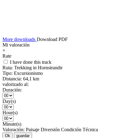
More downloads
Download PDF
Mi valoración
×
Rate
I have done this track
Ruta:
Trekking in Hornstrandir
Tipo:
Excursionismo
Distancia:
64,1 km
valorizado al:
Duración:
Day(s)
Hour(s)
Minute(s)
Valoración:
Paisaje
Diversión
Condición
Técnica
Ok
guardar