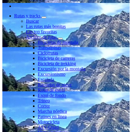
Miembro desde
Rutas y tracks
Buscar
Las rutas más bonitas
Las top favoritas
Archivo de rutas
Bicicletas de montaña
Transalpinas
Ciclorrutas
Bicicleta de carreras
Bicicleta de trekking
Excursión por la montaña
Excursionismo
Escalada
Raquetas de nieve
Rutas de esquí
Esquí de fondo
Trineo
Correr
Marcha nórdica
Patines en linea
Motocicleta
ATV-Quad