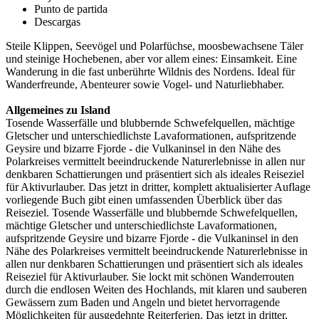
Punto de partida
Descargas
Steile Klippen, Seevögel und Polarfüchse, moosbewachsene Täler
und steinige Hochebenen, aber vor allem eines: Einsamkeit. Eine
Wanderung in die fast unberührte Wildnis des Nordens. Ideal für
Wanderfreunde, Abenteurer sowie Vogel- und Naturliebhaber.
Allgemeines zu Island
Tosende Wasserfälle und blubbernde Schwefelquellen, mächtige
Gletscher und unterschiedlichste Lavaformationen, aufspritzende
Geysire und bizarre Fjorde - die Vulkaninsel in den Nähe des
Polarkreises vermittelt beeindruckende Naturerlebnisse in allen nur
denkbaren Schattierungen und präsentiert sich als ideales Reiseziel
für Aktivurlauber. Das jetzt in dritter, komplett aktualisierter Auflage
vorliegende Buch gibt einen umfassenden Überblick über das
Reiseziel. Tosende Wasserfälle und blubbernde Schwefelquellen,
mächtige Gletscher und unterschiedlichste Lavaformationen,
aufspritzende Geysire und bizarre Fjorde - die Vulkaninsel in den
Nähe des Polarkreises vermittelt beeindruckende Naturerlebnisse in
allen nur denkbaren Schattierungen und präsentiert sich als ideales
Reiseziel für Aktivurlauber. Sie lockt mit schönen Wanderrouten
durch die endlosen Weiten des Hochlands, mit klaren und sauberen
Gewässern zum Baden und Angeln und bietet hervorragende
Möglichkeiten für ausgedehnte Reiterferien. Das jetzt in dritter,