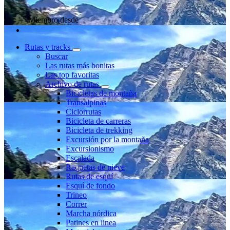
Miembro desde
Rutas y tracks
Buscar
Las rutas más bonitas
Las top favoritas
Archivo de rutas
Bicicletas de montaña
Transalpinas
Ciclorrutas
Bicicleta de carreras
Bicicleta de trekking
Excursión por la montaña
Excursionismo
Escalada
Raquetas de nieve
Rutas de esquí
Esquí de fondo
Trineo
Correr
Marcha nórdica
Patines en linea