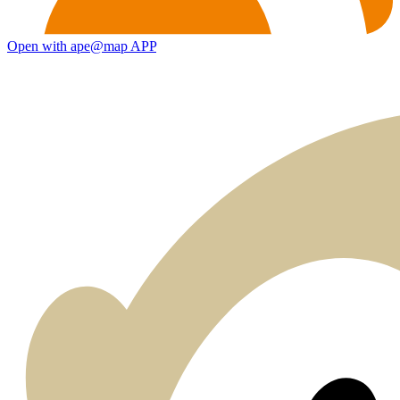
Open with ape@map APP