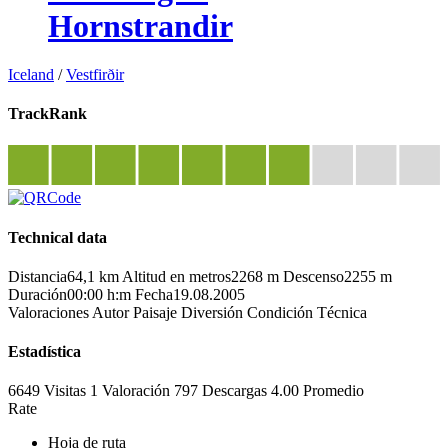
Hornstrandir
Iceland
/
Vestfirðir
TrackRank
Technical data
Distancia
64,1 km
Altitud en metros
2268 m
Descenso
2255 m
Duración
00:00 h:m
Fecha
19.08.2005
Valoraciones
Autor
Paisaje
Diversión
Condición
Técnica
Estadística
6649 Visitas
1
Valoración
797 Descargas
4.00
Promedio
Rate
Hoja de ruta