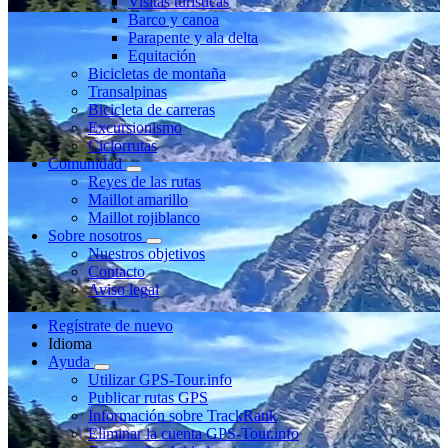
Visitas turísticas
Barco y canoa
Parapente y ala delta
Equitación
Bicicletas de montaña
Transalpinas
Bicicleta de carreras
Excursionismo
Ciclorrutas
Comunidad
Reyes de las rutas
Maillot amarillo
Maillot rojiblanco
Sobre nosotros
Nuestros objetivos
Contacto
Aviso legal
Regístrate de nuevo
Idioma
Ayuda
Utilizar GPS-Tour.info
Publicar rutas GPS
Información sobre TrackRank
Eliminar la cuenta GPS-Tour.info