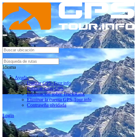
Select location
Idioma
Ayuda
Utilizar GPS-Tour.info
Publicar rutas GPS
Información sobre TrackRank
Eliminar la cuenta GPS-Tour.info
Contraseña olvidada
Login