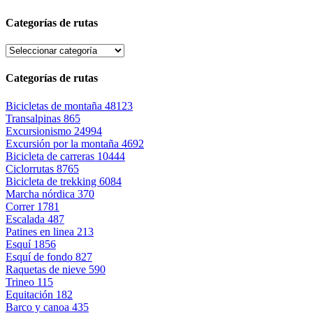
Categorías de rutas
Categorías de rutas
Bicicletas de montaña
48123
Transalpinas
865
Excursionismo
24994
Excursión por la montaña
4692
Bicicleta de carreras
10444
Ciclorrutas
8765
Bicicleta de trekking
6084
Marcha nórdica
370
Correr
1781
Escalada
487
Patines en linea
213
Esquí
1856
Esquí de fondo
827
Raquetas de nieve
590
Trineo
115
Equitación
182
Barco y canoa
435