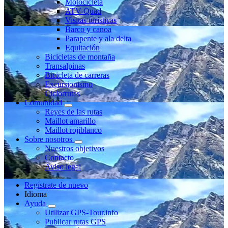
Motocicleta
ATV-Quad
Visitas turísticas
Barco y canoa
Parapente y ala delta
Equitación
Bicicletas de montaña
Transalpinas
Bicicleta de carreras
Excursionismo
Ciclorrutas
Comunidad
Reyes de las rutas
Maillot amarillo
Maillot rojiblanco
Sobre nosotros
Nuestros objetivos
Contacto
Aviso legal
Regístrate de nuevo
Idioma
Ayuda
Utilizar GPS-Tour.info
Publicar rutas GPS