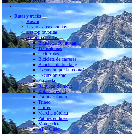
Miembro desde
Rutas y tracks
Buscar
Las rutas más bonitas
Las top favoritas
Archivo de rutas
Bicicletas de montaña
Transalpinas
Ciclorrutas
Bicicleta de carreras
Bicicleta de trekking
Excursión por la montaña
Excursionismo
Escalada
Raquetas de nieve
Rutas de esquí
Esquí de fondo
Trineo
Correr
Marcha nórdica
Patines en linea
Motocicleta
ATV-Quad