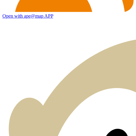
Open with ape@map APP