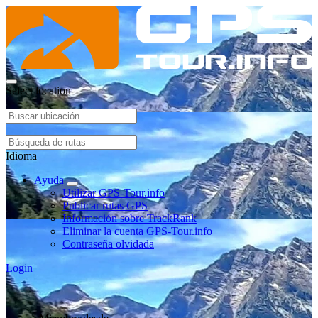
Select location
Idioma
Ayuda
Utilizar GPS-Tour.info
Publicar rutas GPS
Información sobre TrackRank
Eliminar la cuenta GPS-Tour.info
Contraseña olvidada
Login