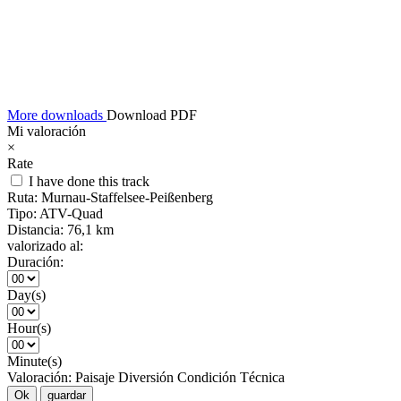
More downloads
Download PDF
Mi valoración
×
Rate
I have done this track
Ruta:
Murnau-Staffelsee-Peißenberg
Tipo:
ATV-Quad
Distancia:
76,1 km
valorizado al:
Duración:
Day(s)
Hour(s)
Minute(s)
Valoración:
Paisaje
Diversión
Condición
Técnica
Ok
guardar