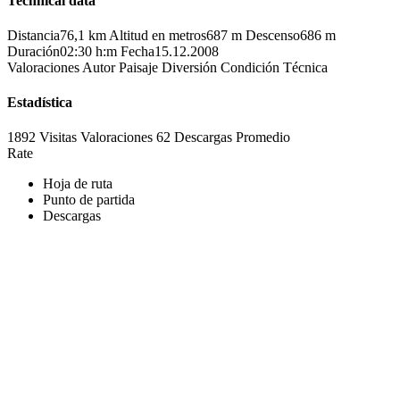
Technical data
Distancia
76,1 km
Altitud en metros
687 m
Descenso
686 m
Duración
02:30 h:m
Fecha
15.12.2008
Valoraciones
Autor
Paisaje
Diversión
Condición
Técnica
Estadística
1892 Visitas
Valoraciones
62 Descargas
Promedio
Rate
Hoja de ruta
Punto de partida
Descargas