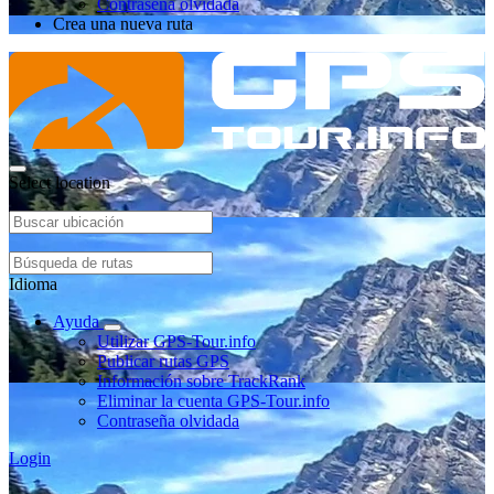
Contraseña olvidada
Crea una nueva ruta
Select location
Idioma
Ayuda
Utilizar GPS-Tour.info
Publicar rutas GPS
Información sobre TrackRank
Eliminar la cuenta GPS-Tour.info
Contraseña olvidada
Login