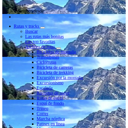
Miembro desde
Rutas y tracks
Buscar
Las rutas más bonitas
Las top favoritas
Archivo de rutas
Bicicletas de montaña
Transalpinas
Ciclorrutas
Bicicleta de carreras
Bicicleta de trekking
Excursión por la montaña
Excursionismo
Escalada
Raquetas de nieve
Rutas de esquí
Esquí de fondo
Trineo
Correr
Marcha nórdica
Patines en linea