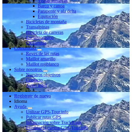
Visitas turísticas
Barco y canoa
Parapente y ala delta
Equitación
Bicicletas de montaña
Transalpinas
Bicicleta de carreras
Excursionismo
Ciclorrutas
Comunidad
Reyes de las rutas
Maillot amarillo
Maillot rojiblanco
Sobre nosotros
Nuestros objetivos
Contacto
Aviso legal
Regístrate de nuevo
Idioma
Ayuda
Utilizar GPS-Tour.info
Publicar rutas GPS
Información sobre TrackRank
Eliminar la cuenta GPS-Tour.info