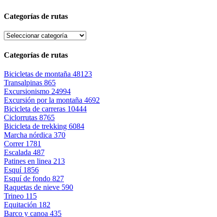
Categorías de rutas
Categorías de rutas
Bicicletas de montaña
48123
Transalpinas
865
Excursionismo
24994
Excursión por la montaña
4692
Bicicleta de carreras
10444
Ciclorrutas
8765
Bicicleta de trekking
6084
Marcha nórdica
370
Correr
1781
Escalada
487
Patines en linea
213
Esquí
1856
Esquí de fondo
827
Raquetas de nieve
590
Trineo
115
Equitación
182
Barco y canoa
435