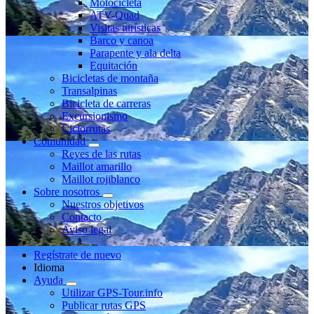
Motocicleta
ATV-Quad
Visitas turísticas
Barco y canoa
Parapente y ala delta
Equitación
Bicicletas de montaña
Transalpinas
Bicicleta de carreras
Excursionismo
Ciclorrutas
Comunidad
Reyes de las rutas
Maillot amarillo
Maillot rojiblanco
Sobre nosotros
Nuestros objetivos
Contacto
Aviso legal
Regístrate de nuevo
Idioma
Ayuda
Utilizar GPS-Tour.info
Publicar rutas GPS