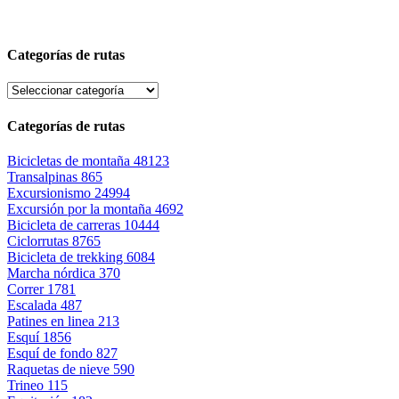
Categorías de rutas
Categorías de rutas
Bicicletas de montaña
48123
Transalpinas
865
Excursionismo
24994
Excursión por la montaña
4692
Bicicleta de carreras
10444
Ciclorrutas
8765
Bicicleta de trekking
6084
Marcha nórdica
370
Correr
1781
Escalada
487
Patines en linea
213
Esquí
1856
Esquí de fondo
827
Raquetas de nieve
590
Trineo
115