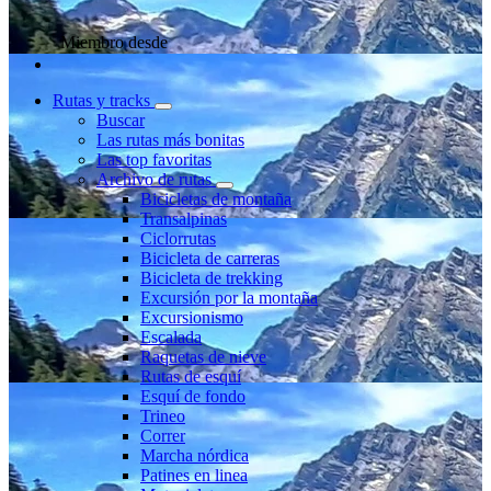
Miembro desde
Rutas y tracks
Buscar
Las rutas más bonitas
Las top favoritas
Archivo de rutas
Bicicletas de montaña
Transalpinas
Ciclorrutas
Bicicleta de carreras
Bicicleta de trekking
Excursión por la montaña
Excursionismo
Escalada
Raquetas de nieve
Rutas de esquí
Esquí de fondo
Trineo
Correr
Marcha nórdica
Patines en linea