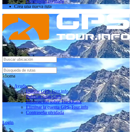
Contraseña olvidada
Crea una nueva ruta
Select location
Idioma
Ayuda
Utilizar GPS-Tour.info
Publicar rutas GPS
Información sobre TrackRank
Eliminar la cuenta GPS-Tour.info
Contraseña olvidada
Login