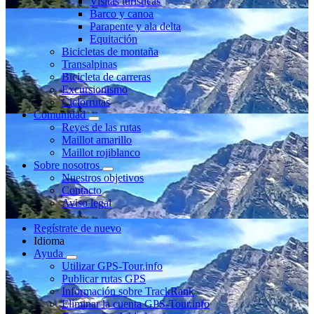
Visitas turísticas
Barco y canoa
Parapente y ala delta
Equitación
Bicicletas de montaña
Transalpinas
Bicicleta de carreras
Excursionismo
Ciclorrutas
Comunidad
Reyes de las rutas
Maillot amarillo
Maillot rojiblanco
Sobre nosotros
Nuestros objetivos
Contacto
Aviso legal
Regístrate de nuevo
Idioma
Ayuda
Utilizar GPS-Tour.info
Publicar rutas GPS
Información sobre TrackRank
Eliminar la cuenta GPS-Tour.info