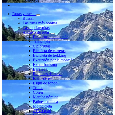
Miembro desde
Rutas y tracks
Buscar
Las rutas más bonitas
Las top favoritas
Archivo de rutas
Bicicletas de montaña
Transalpinas
Ciclorrutas
Bicicleta de carreras
Bicicleta de trekking
Excursión por la montaña
Excursionismo
Escalada
Raquetas de nieve
Rutas de esquí
Esquí de fondo
Trineo
Correr
Marcha nórdica
Patines en linea
Motocicleta
ATV-Quad