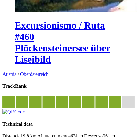
Excursionismo / Ruta
#460
Plöckensteinersee über
Liseibild
Austria
/
Oberösterreich
TrackRank
Technical data
Distancia
19,8 km
Altitud en metros
631 m
Descenso
961 m