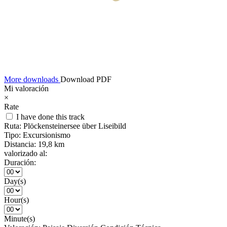
More downloads
Download PDF
Mi valoración
×
Rate
I have done this track
Ruta:
Plöckensteinersee über Liseibild
Tipo:
Excursionismo
Distancia:
19,8 km
valorizado al:
Duración:
Day(s)
Hour(s)
Minute(s)