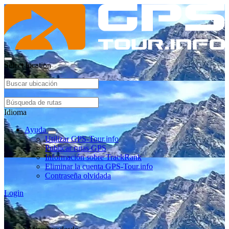
Select location
Idioma
Ayuda
Utilizar GPS-Tour.info
Publicar rutas GPS
Información sobre TrackRank
Eliminar la cuenta GPS-Tour.info
Contraseña olvidada
Login