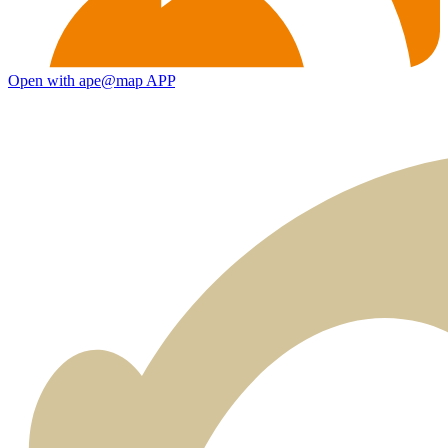
Open with ape@map APP