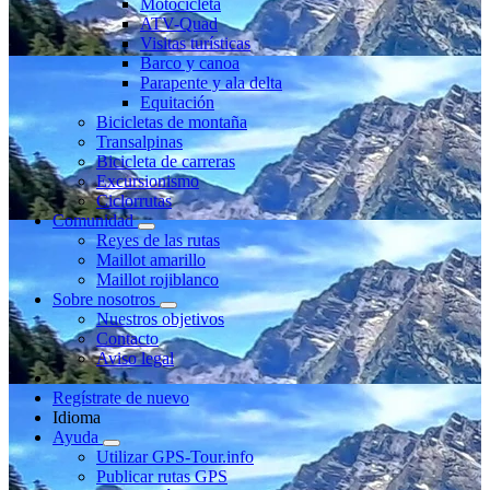
Motocicleta
ATV-Quad
Visitas turísticas
Barco y canoa
Parapente y ala delta
Equitación
Bicicletas de montaña
Transalpinas
Bicicleta de carreras
Excursionismo
Ciclorrutas
Comunidad
Reyes de las rutas
Maillot amarillo
Maillot rojiblanco
Sobre nosotros
Nuestros objetivos
Contacto
Aviso legal
Regístrate de nuevo
Idioma
Ayuda
Utilizar GPS-Tour.info
Publicar rutas GPS