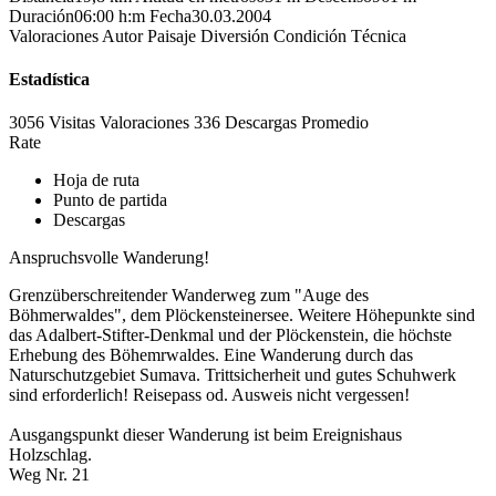
Duración
06:00 h:m
Fecha
30.03.2004
Valoraciones
Autor
Paisaje
Diversión
Condición
Técnica
Estadística
3056 Visitas
Valoraciones
336 Descargas
Promedio
Rate
Hoja de ruta
Punto de partida
Descargas
Anspruchsvolle Wanderung!
Grenzüberschreitender Wanderweg zum "Auge des
Böhmerwaldes", dem Plöckensteinersee. Weitere Höhepunkte sind
das Adalbert-Stifter-Denkmal und der Plöckenstein, die höchste
Erhebung des Böhemrwaldes. Eine Wanderung durch das
Naturschutzgebiet Sumava. Trittsicherheit und gutes Schuhwerk
sind erforderlich! Reisepass od. Ausweis nicht vergessen!
Ausgangspunkt dieser Wanderung ist beim Ereignishaus
Holzschlag.
Weg Nr. 21