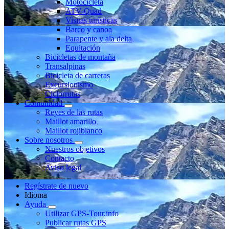
Motocicleta
ATV-Quad
Visitas turísticas
Barco y canoa
Parapente y ala delta
Equitación
Bicicletas de montaña
Transalpinas
Bicicleta de carreras
Excursionismo
Ciclorrutas
Comunidad
Reyes de las rutas
Maillot amarillo
Maillot rojiblanco
Sobre nosotros
Nuestros objetivos
Contacto
Aviso legal
Regístrate de nuevo
Idioma
Ayuda
Utilizar GPS-Tour.info
Publicar rutas GPS