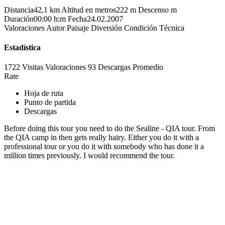
Distancia
42,1 km
Altitud en metros
222 m
Descenso
m
Duración
00:00 h:m
Fecha
24.02.2007
Valoraciones
Autor
Paisaje
Diversión
Condición
Técnica
Estadística
1722 Visitas
Valoraciones
93 Descargas
Promedio
Rate
Hoja de ruta
Punto de partida
Descargas
Before doing this tour you need to do the Sealine - QIA tour. From
the QIA camp in then gets really hairy. Either you do it with a
professional tour or you do it with somebody who has done it a
million times previously. I would recommend the tour.