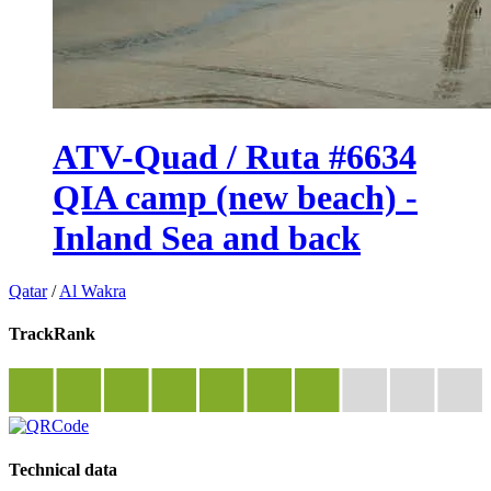
ATV-Quad / Ruta #6634
QIA camp (new beach) -
Inland Sea and back
Qatar
/
Al Wakra
TrackRank
Technical data