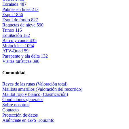
Escalada
487
Patines en linea
213
Esquí
1856
Esquí de fondo
827
Raquetas de nieve
590
Trineo
115
Equitación
182
Barco y canoa
435
Motocicleta
1094
ATV-Quad
59
Parapente y ala delta
132
Visitas turísticas
398
Comunidad
Reyes de las rutas (Valoración total)
Maillots amarillos (Valoración del recorrido)
Maillot rojo y blanco (Clasificación)
Condiciones generales
Sobre nosotros
Contacto
Protección de datos
Anúnciate en GPS-Tour.info