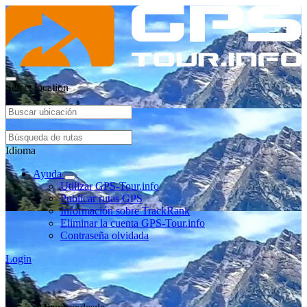
Select location
Idioma
Ayuda
Utilizar GPS-Tour.info
Publicar rutas GPS
Información sobre TrackRank
Eliminar la cuenta GPS-Tour.info
Contraseña olvidada
Login