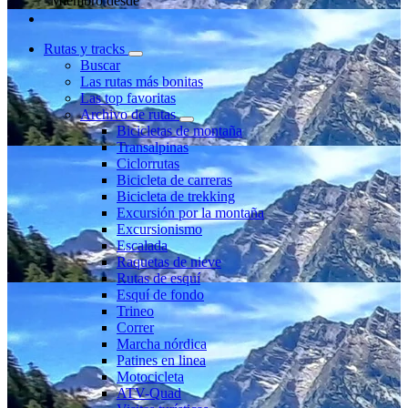
Miembro desde
Rutas y tracks
Buscar
Las rutas más bonitas
Las top favoritas
Archivo de rutas
Bicicletas de montaña
Transalpinas
Ciclorrutas
Bicicleta de carreras
Bicicleta de trekking
Excursión por la montaña
Excursionismo
Escalada
Raquetas de nieve
Rutas de esquí
Esquí de fondo
Trineo
Correr
Marcha nórdica
Patines en linea
Motocicleta
ATV-Quad