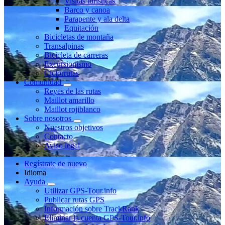
Visitas turísticas
Barco y canoa
Parapente y ala delta
Equitación
Bicicletas de montaña
Transalpinas
Bicicleta de carreras
Excursionismo
Ciclorrutas
Comunidad
Reyes de las rutas
Maillot amarillo
Maillot rojiblanco
Sobre nosotros
Nuestros objetivos
Contacto
Aviso legal
Regístrate de nuevo
Idioma
Ayuda
Utilizar GPS-Tour.info
Publicar rutas GPS
Información sobre TrackRank
Eliminar la cuenta GPS-Tour.info