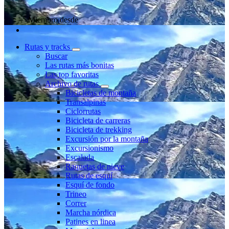
Miembro desde
Rutas y tracks
Buscar
Las rutas más bonitas
Las top favoritas
Archivo de rutas
Bicicletas de montaña
Transalpinas
Ciclorrutas
Bicicleta de carreras
Bicicleta de trekking
Excursión por la montaña
Excursionismo
Escalada
Raquetas de nieve
Rutas de esquí
Esquí de fondo
Trineo
Correr
Marcha nórdica
Patines en linea