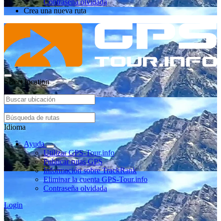
Contraseña olvidada
Crea una nueva ruta
Select location
Idioma
Ayuda
Utilizar GPS-Tour.info
Publicar rutas GPS
Información sobre TrackRank
Eliminar la cuenta GPS-Tour.info
Contraseña olvidada
Login