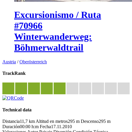
Excursionismo / Ruta
#70966
Winterwanderweg:
Böhmerwaldtrail
Austria
/
Oberösterreich
TrackRank
Technical data
Distancia
11,7 km
Altitud en metros
295 m
Descenso
295 m
Duración
00:00 h:m
Fecha
17.11.2010
Valoraciones
Autor
Paisaje
Diversión
Condición
Técnica