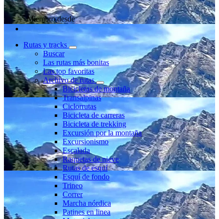
Miembro desde
Rutas y tracks
Buscar
Las rutas más bonitas
Las top favoritas
Archivo de rutas
Bicicletas de montaña
Transalpinas
Ciclorrutas
Bicicleta de carreras
Bicicleta de trekking
Excursión por la montaña
Excursionismo
Escalada
Raquetas de nieve
Rutas de esquí
Esquí de fondo
Trineo
Correr
Marcha nórdica
Patines en linea