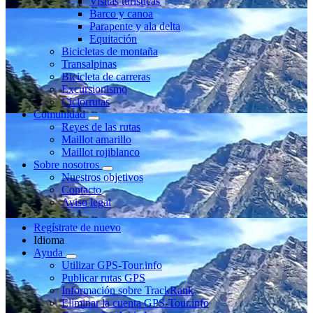
Visitas turísticas
Barco y canoa
Parapente y ala delta
Equitación
Bicicletas de montaña
Transalpinas
Bicicleta de carreras
Excursionismo
Ciclorrutas
Comunidad
Reyes de las rutas
Maillot amarillo
Maillot rojiblanco
Sobre nosotros
Nuestros objetivos
Contacto
Aviso legal
Regístrate de nuevo
Idioma
Ayuda
Utilizar GPS-Tour.info
Publicar rutas GPS
Información sobre TrackRank
Eliminar la cuenta GPS-Tour.info