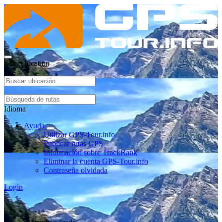
Select location
Idioma
Ayuda
Utilizar GPS-Tour.info
Publicar rutas GPS
Información sobre TrackRank
Eliminar la cuenta GPS-Tour.info
Contraseña olvidada
Login