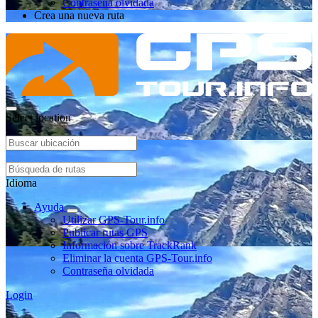
Contraseña olvidada
Crea una nueva ruta
Select location
Idioma
Ayuda
Utilizar GPS-Tour.info
Publicar rutas GPS
Información sobre TrackRank
Eliminar la cuenta GPS-Tour.info
Contraseña olvidada
Login