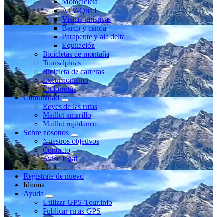
Motocicleta
ATV-Quad
Visitas turísticas
Barco y canoa
Parapente y ala delta
Equitación
Bicicletas de montaña
Transalpinas
Bicicleta de carreras
Excursionismo
Ciclorrutas
Comunidad
Reyes de las rutas
Maillot amarillo
Maillot rojiblanco
Sobre nosotros
Nuestros objetivos
Contacto
Aviso legal
Regístrate de nuevo
Idioma
Ayuda
Utilizar GPS-Tour.info
Publicar rutas GPS