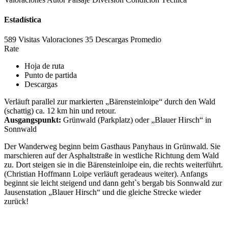
Estadística
589 Visitas
Valoraciones
35 Descargas
Promedio
Rate
Hoja de ruta
Punto de partida
Descargas
Verläuft parallel zur markierten „Bärensteinloipe“ durch den Wald
(schattig) ca. 12 km hin und retour.
Ausgangspunkt:
Grünwald (Parkplatz) oder „Blauer Hirsch“ in
Sonnwald
Der Wanderweg beginn beim Gasthaus Panyhaus in Grünwald. Sie
marschieren auf der Asphaltstraße in westliche Richtung dem Wald
zu. Dort steigen sie in die Bärensteinloipe ein, die rechts weiterführt.
(Christian Hoffmann Loipe verläuft geradeaus weiter). Anfangs
beginnt sie leicht steigend und dann geht`s bergab bis Sonnwald zur
Jausenstation „Blauer Hirsch“ und die gleiche Strecke wieder
zurück!