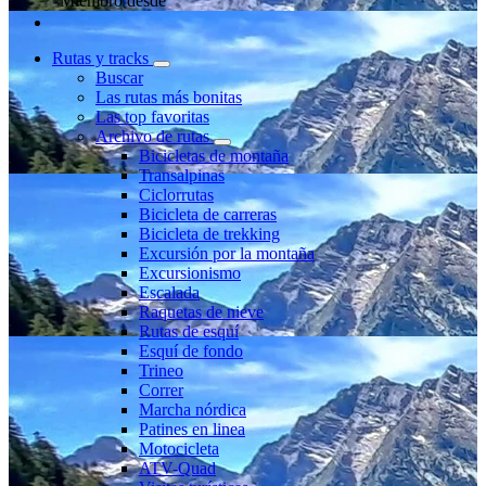
Miembro desde
Rutas y tracks
Buscar
Las rutas más bonitas
Las top favoritas
Archivo de rutas
Bicicletas de montaña
Transalpinas
Ciclorrutas
Bicicleta de carreras
Bicicleta de trekking
Excursión por la montaña
Excursionismo
Escalada
Raquetas de nieve
Rutas de esquí
Esquí de fondo
Trineo
Correr
Marcha nórdica
Patines en linea
Motocicleta
ATV-Quad