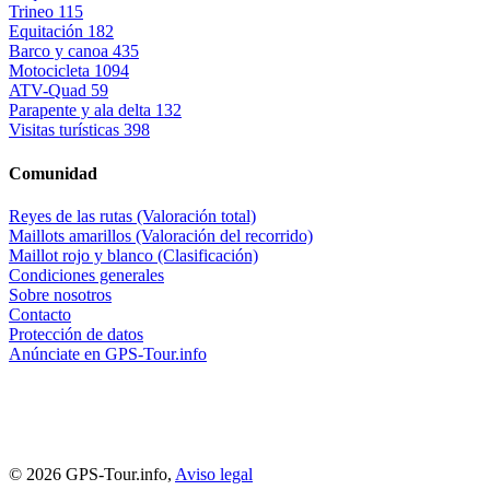
Trineo
115
Equitación
182
Barco y canoa
435
Motocicleta
1094
ATV-Quad
59
Parapente y ala delta
132
Visitas turísticas
398
Comunidad
Reyes de las rutas (Valoración total)
Maillots amarillos (Valoración del recorrido)
Maillot rojo y blanco (Clasificación)
Condiciones generales
Sobre nosotros
Contacto
Protección de datos
Anúnciate en GPS-Tour.info
© 2026 GPS-Tour.info,
Aviso legal