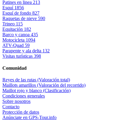
Patines en linea
213
Esquí
1856
Esquí de fondo
827
Raquetas de nieve
590
Trineo
115
Equitación
182
Barco y canoa
435
Motocicleta
1094
ATV-Quad
59
Parapente y ala delta
132
Visitas turísticas
398
Comunidad
Reyes de las rutas (Valoración total)
Maillots amarillos (Valoración del recorrido)
Maillot rojo y blanco (Clasificación)
Condiciones generales
Sobre nosotros
Contacto
Protección de datos
Anúnciate en GPS-Tour.info