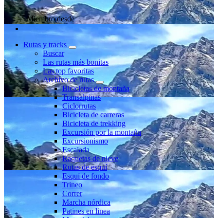
Miembro desde
Rutas y tracks
Buscar
Las rutas más bonitas
Las top favoritas
Archivo de rutas
Bicicletas de montaña
Transalpinas
Ciclorrutas
Bicicleta de carreras
Bicicleta de trekking
Excursión por la montaña
Excursionismo
Escalada
Raquetas de nieve
Rutas de esquí
Esquí de fondo
Trineo
Correr
Marcha nórdica
Patines en linea