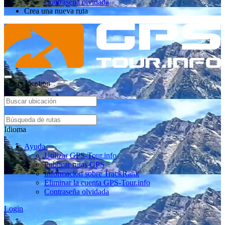
Contraseña olvidada
Crea una nueva ruta
Select location
Idioma
Ayuda
Utilizar GPS-Tour.info
Publicar rutas GPS
Información sobre TrackRank
Eliminar la cuenta GPS-Tour.info
Contraseña olvidada
Login