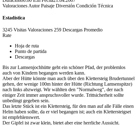
Duración
00:00 h:m
Fecha
21.04.2007
Valoraciones
Autor
Paisaje
Diversión
Condición
Técnica
Estadística
3245 Visitas
Valoraciones
259 Descargas
Promedio
Rate
Hoja de ruta
Punto de partida
Descargas
Bis zur Lamsenjochhütte geht ein schöner Pfad, der problemlos
auch von Kindern begangen werden kann.
Aber der Hütte könnte man auch über den Klettersteig Brudertunnel
gehen, der wenige 100m hinter der Hütte (Richtung Lamsenspitze)
nach links abzweigt. Wir wählten den "Normalweg", der nach
einiger Zeit immer anspruchsvoller wurde. Trittsicherheit sollte
unbedingt gegeben sein.
Das letzte Stück ist ein Klettersteig, für den man auf alle Fälle einen
Helm haben sollte, da er viel begangen ist; auch ein Klettersteigset
ist empfehlenswert.
Der Gipfel ist zwar klein, bietet aber eine herrliche Aussicht.