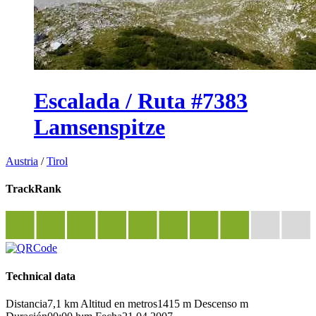
Escalada / Ruta #7383
Lamsenspitze
Austria
/
Tirol
TrackRank
Technical data
Distancia
7,1 km
Altitud en metros
1415 m
Descenso
m