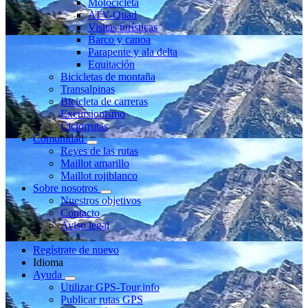
Motocicleta
ATV-Quad
Visitas turísticas
Barco y canoa
Parapente y ala delta
Equitación
Bicicletas de montaña
Transalpinas
Bicicleta de carreras
Excursionismo
Ciclorrutas
Comunidad
Reyes de las rutas
Maillot amarillo
Maillot rojiblanco
Sobre nosotros
Nuestros objetivos
Contacto
Aviso legal
Regístrate de nuevo
Idioma
Ayuda
Utilizar GPS-Tour.info
Publicar rutas GPS