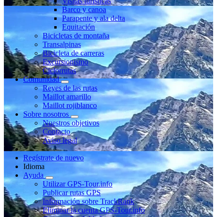
Visitas turísticas
Barco y canoa
Parapente y ala delta
Equitación
Bicicletas de montaña
Transalpinas
Bicicleta de carreras
Excursionismo
Ciclorrutas
Comunidad
Reyes de las rutas
Maillot amarillo
Maillot rojiblanco
Sobre nosotros
Nuestros objetivos
Contacto
Aviso legal
Regístrate de nuevo
Idioma
Ayuda
Utilizar GPS-Tour.info
Publicar rutas GPS
Información sobre TrackRank
Eliminar la cuenta GPS-Tour.info