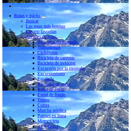
Miembro desde
Rutas y tracks
Buscar
Las rutas más bonitas
Las top favoritas
Archivo de rutas
Bicicletas de montaña
Transalpinas
Ciclorrutas
Bicicleta de carreras
Bicicleta de trekking
Excursión por la montaña
Excursionismo
Escalada
Raquetas de nieve
Rutas de esquí
Esquí de fondo
Trineo
Correr
Marcha nórdica
Patines en linea
Motocicleta
ATV-Quad