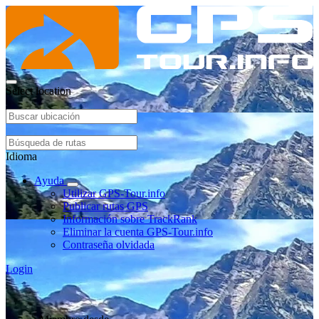
Select location
Idioma
Ayuda
Utilizar GPS-Tour.info
Publicar rutas GPS
Información sobre TrackRank
Eliminar la cuenta GPS-Tour.info
Contraseña olvidada
Login