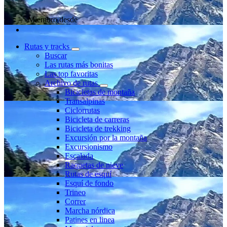
Miembro desde
Rutas y tracks
Buscar
Las rutas más bonitas
Las top favoritas
Archivo de rutas
Bicicletas de montaña
Transalpinas
Ciclorrutas
Bicicleta de carreras
Bicicleta de trekking
Excursión por la montaña
Excursionismo
Escalada
Raquetas de nieve
Rutas de esquí
Esquí de fondo
Trineo
Correr
Marcha nórdica
Patines en linea