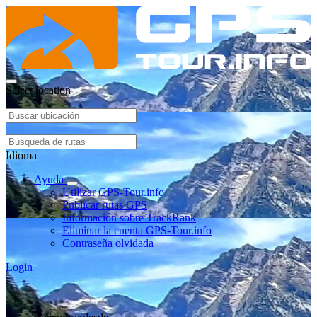
Select location
Idioma
Ayuda
Utilizar GPS-Tour.info
Publicar rutas GPS
Información sobre TrackRank
Eliminar la cuenta GPS-Tour.info
Contraseña olvidada
Login