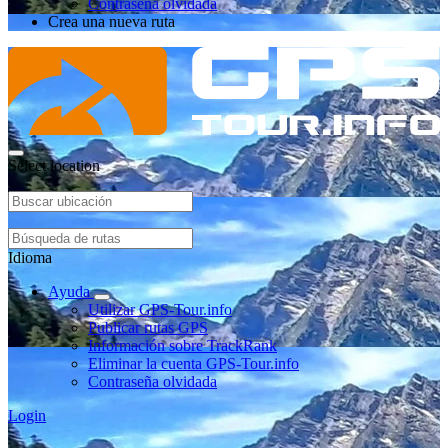
Contraseña olvidada
Crea una nueva ruta
Select location
Idioma
Ayuda
Utilizar GPS-Tour.info
Publicar rutas GPS
Información sobre TrackRank
Eliminar la cuenta GPS-Tour.info
Contraseña olvidada
Login