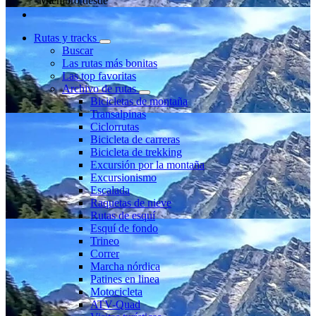
Miembro desde
Rutas y tracks
Buscar
Las rutas más bonitas
Las top favoritas
Archivo de rutas
Bicicletas de montaña
Transalpinas
Ciclorrutas
Bicicleta de carreras
Bicicleta de trekking
Excursión por la montaña
Excursionismo
Escalada
Raquetas de nieve
Rutas de esquí
Esquí de fondo
Trineo
Correr
Marcha nórdica
Patines en linea
Motocicleta
ATV-Quad