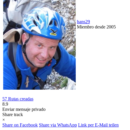
hans29
Miembro desde 2005
57 Rutas creadas
8.9
Enviar mensaje privado
Share track
×
Share on Facebook
Share via WhatsApp
Link per E-Mail teilen