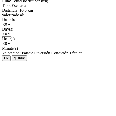
Ruta:
Teufelsbadstubensteig
Tipo:
Escalada
Distancia:
10,5 km
valorizado al:
Duración:
Day(s)
Hour(s)
Minute(s)
Valoración:
Paisaje
Diversión
Condición
Técnica
Ok
guardar