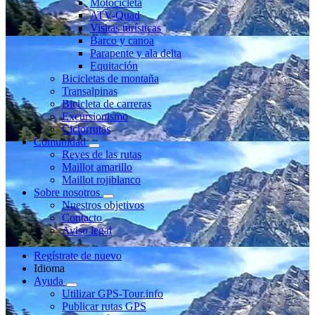
Motocicleta
ATV-Quad
Visitas turísticas
Barco y canoa
Parapente y ala delta
Equitación
Bicicletas de montaña
Transalpinas
Bicicleta de carreras
Excursionismo
Ciclorrutas
Comunidad
Reyes de las rutas
Maillot amarillo
Maillot rojiblanco
Sobre nosotros
Nuestros objetivos
Contacto
Aviso legal
Regístrate de nuevo
Idioma
Ayuda
Utilizar GPS-Tour.info
Publicar rutas GPS