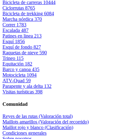
Bicicleta de carreras
10444
Ciclorrutas
8765
Bicicleta de trekking
6084
Marcha nórdica
370
Correr
1783
Escalada
487
Patines en linea
213
Esquí
1856
Esquí de fondo
827
Raquetas de nieve
590
Trineo
115
Equitación
182
Barco y canoa
435
Motocicleta
1094
ATV-Quad
59
Parapente y ala delta
132
Visitas turísticas
398
Comunidad
Reyes de las rutas (Valoración total)
Maillots amarillos (Valoración del recorrido)
Maillot rojo y blanco (Clasificación)
Condiciones generales
Sobre nosotros