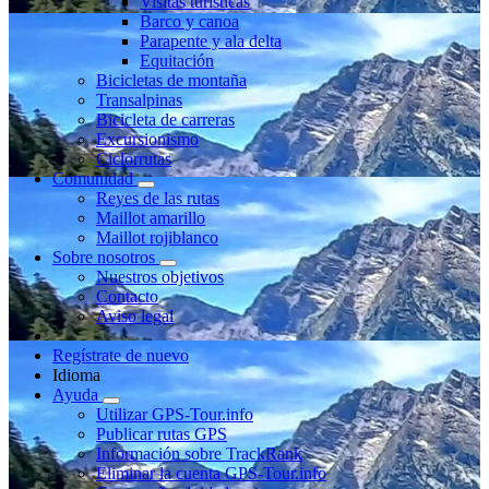
Visitas turísticas
Barco y canoa
Parapente y ala delta
Equitación
Bicicletas de montaña
Transalpinas
Bicicleta de carreras
Excursionismo
Ciclorrutas
Comunidad
Reyes de las rutas
Maillot amarillo
Maillot rojiblanco
Sobre nosotros
Nuestros objetivos
Contacto
Aviso legal
Regístrate de nuevo
Idioma
Ayuda
Utilizar GPS-Tour.info
Publicar rutas GPS
Información sobre TrackRank
Eliminar la cuenta GPS-Tour.info