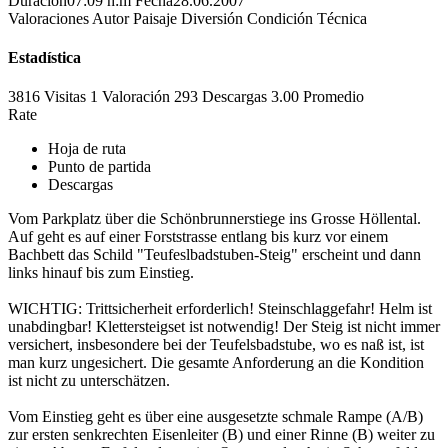
Duración
07:09 h:m
Fecha
28.06.2007
Valoraciones
Autor
Paisaje
Diversión
Condición
Técnica
Estadística
3816 Visitas
1
Valoración
293 Descargas
3.00
Promedio
Rate
Hoja de ruta
Punto de partida
Descargas
Vom Parkplatz über die Schönbrunnerstiege ins Grosse Höllental.
Auf geht es auf einer Forststrasse entlang bis kurz vor einem
Bachbett das Schild "Teufeslbadstuben-Steig" erscheint und dann
links hinauf bis zum Einstieg.
WICHTIG: Trittsicherheit erforderlich! Steinschlaggefahr! Helm ist
unabdingbar! Klettersteigset ist notwendig! Der Steig ist nicht immer
versichert, insbesondere bei der Teufelsbadstube, wo es naß ist, ist
man kurz ungesichert. Die gesamte Anforderung an die Kondition
ist nicht zu unterschätzen.
Vom Einstieg geht es über eine ausgesetzte schmale Rampe (A/B)
zur ersten senkrechten Eisenleiter (B) und einer Rinne (B) weiter zu