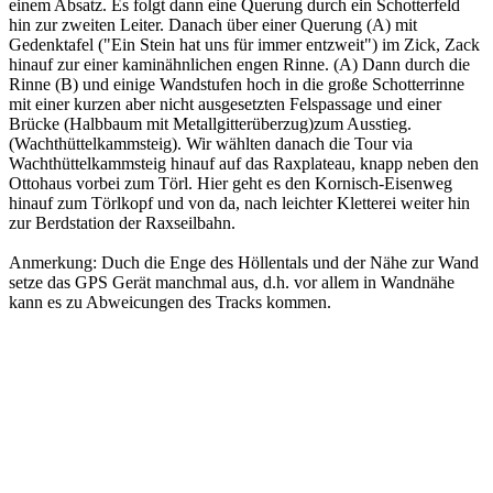
einem Absatz. Es folgt dann eine Querung durch ein Schotterfeld
hin zur zweiten Leiter. Danach über einer Querung (A) mit
Gedenktafel ("Ein Stein hat uns für immer entzweit") im Zick, Zack
hinauf zur einer kaminähnlichen engen Rinne. (A) Dann durch die
Rinne (B) und einige Wandstufen hoch in die große Schotterrinne
mit einer kurzen aber nicht ausgesetzten Felspassage und einer
Brücke (Halbbaum mit Metallgitterüberzug)zum Ausstieg.
(Wachthüttelkammsteig). Wir wählten danach die Tour via
Wachthüttelkammsteig hinauf auf das Raxplateau, knapp neben den
Ottohaus vorbei zum Törl. Hier geht es den Kornisch-Eisenweg
hinauf zum Törlkopf und von da, nach leichter Kletterei weiter hin
zur Berdstation der Raxseilbahn.
Anmerkung: Duch die Enge des Höllentals und der Nähe zur Wand
setze das GPS Gerät manchmal aus, d.h. vor allem in Wandnähe
kann es zu Abweicungen des Tracks kommen.