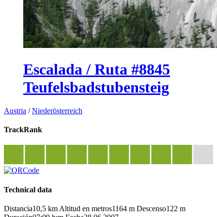
Escalada / Ruta #8845
Teufelsbadstubensteig
Austria
/
Niederösterreich
TrackRank
Technical data
Distancia
10,5 km
Altitud en metros
1164 m
Descenso
122 m