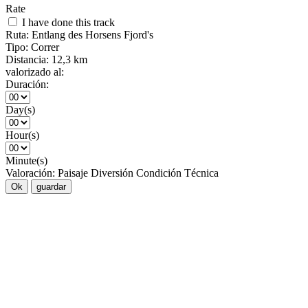
Rate
I have done this track
Ruta:
Entlang des Horsens Fjord's
Tipo:
Correr
Distancia:
12,3 km
valorizado al:
Duración:
Day(s)
Hour(s)
Minute(s)
Valoración:
Paisaje
Diversión
Condición
Técnica
Ok
guardar