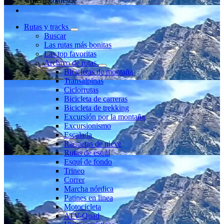
Miembro desde
Rutas y tracks
Buscar
Las rutas más bonitas
Las top favoritas
Archivo de rutas
Bicicletas de montaña
Transalpinas
Ciclorrutas
Bicicleta de carreras
Bicicleta de trekking
Excursión por la montaña
Excursionismo
Escalada
Raquetas de nieve
Rutas de esquí
Esquí de fondo
Trineo
Correr
Marcha nórdica
Patines en linea
Motocicleta
ATV-Quad