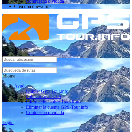
Contraseña olvidada
Crea una nueva ruta
Select location
Idioma
Ayuda
Utilizar GPS-Tour.info
Publicar rutas GPS
Información sobre TrackRank
Eliminar la cuenta GPS-Tour.info
Contraseña olvidada
Login