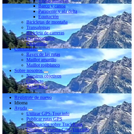
Visitas turísticas
Barco y canoa
Parapente y ala delta
Equitación
Bicicletas de montaña
Transalpinas
Bicicleta de carreras
Excursionismo
Ciclorrutas
Comunidad
Reyes de las rutas
Maillot amarillo
Maillot rojiblanco
Sobre nosotros
Nuestros objetivos
Contacto
Aviso legal
Regístrate de nuevo
Idioma
Ayuda
Utilizar GPS-Tour.info
Publicar rutas GPS
Información sobre TrackRank
Eliminar la cuenta GPS-Tour.info