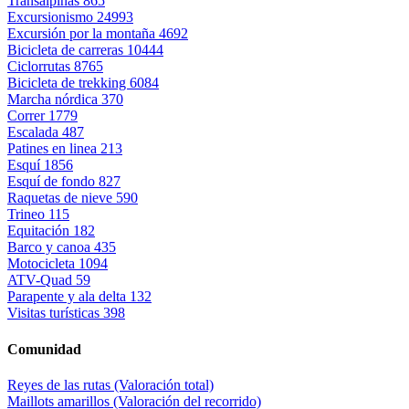
Transalpinas
865
Excursionismo
24993
Excursión por la montaña
4692
Bicicleta de carreras
10444
Ciclorrutas
8765
Bicicleta de trekking
6084
Marcha nórdica
370
Correr
1779
Escalada
487
Patines en linea
213
Esquí
1856
Esquí de fondo
827
Raquetas de nieve
590
Trineo
115
Equitación
182
Barco y canoa
435
Motocicleta
1094
ATV-Quad
59
Parapente y ala delta
132
Visitas turísticas
398
Comunidad
Reyes de las rutas (Valoración total)
Maillots amarillos (Valoración del recorrido)