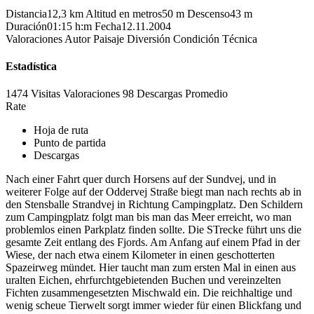
Distancia
12,3 km
Altitud en metros
50 m
Descenso
43 m
Duración
01:15 h:m
Fecha
12.11.2004
Valoraciones
Autor
Paisaje
Diversión
Condición
Técnica
Estadística
1474 Visitas
Valoraciones
98 Descargas
Promedio
Rate
Hoja de ruta
Punto de partida
Descargas
Nach einer Fahrt quer durch Horsens auf der Sundvej, und in
weiterer Folge auf der Oddervej Straße biegt man nach rechts ab in
den Stensballe Strandvej in Richtung Campingplatz. Den Schildern
zum Campingplatz folgt man bis man das Meer erreicht, wo man
problemlos einen Parkplatz finden sollte. Die STrecke führt uns die
gesamte Zeit entlang des Fjords. Am Anfang auf einem Pfad in der
Wiese, der nach etwa einem Kilometer in einen geschotterten
Spazeirweg mündet. Hier taucht man zum ersten Mal in einen aus
uralten Eichen, ehrfurchtgebietenden Buchen und vereinzelten
Fichten zusammengesetzten Mischwald ein. Die reichhaltige und
wenig scheue Tierwelt sorgt immer wieder für einen Blickfang und