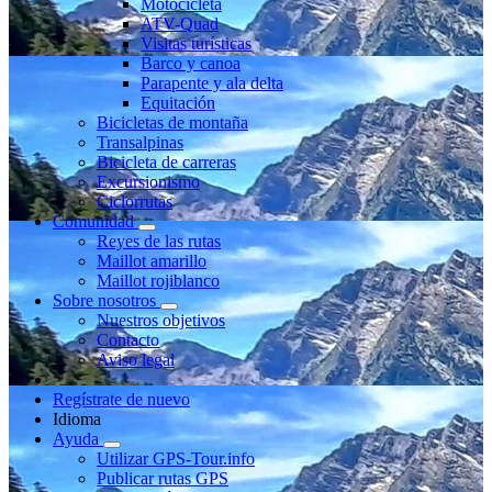
Motocicleta
ATV-Quad
Visitas turísticas
Barco y canoa
Parapente y ala delta
Equitación
Bicicletas de montaña
Transalpinas
Bicicleta de carreras
Excursionismo
Ciclorrutas
Comunidad
Reyes de las rutas
Maillot amarillo
Maillot rojiblanco
Sobre nosotros
Nuestros objetivos
Contacto
Aviso legal
Regístrate de nuevo
Idioma
Ayuda
Utilizar GPS-Tour.info
Publicar rutas GPS