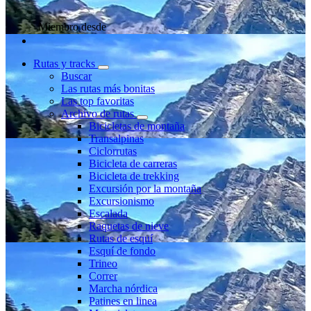
Miembro desde
Rutas y tracks
Buscar
Las rutas más bonitas
Las top favoritas
Archivo de rutas
Bicicletas de montaña
Transalpinas
Ciclorrutas
Bicicleta de carreras
Bicicleta de trekking
Excursión por la montaña
Excursionismo
Escalada
Raquetas de nieve
Rutas de esquí
Esquí de fondo
Trineo
Correr
Marcha nórdica
Patines en linea