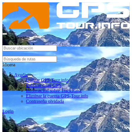
Select location
Idioma
Ayuda
Utilizar GPS-Tour.info
Publicar rutas GPS
Información sobre TrackRank
Eliminar la cuenta GPS-Tour.info
Contraseña olvidada
Login