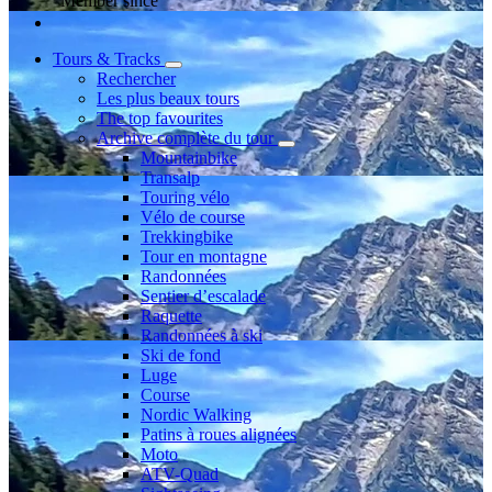
Member since
Tours & Tracks
Rechercher
Les plus beaux tours
The top favourites
Archive complète du tour
Mountainbike
Transalp
Touring vélo
Vélo de course
Trekkingbike
Tour en montagne
Randonnées
Sentier d’escalade
Raquette
Randonnées à ski
Ski de fond
Luge
Course
Nordic Walking
Patins à roues alignées
Moto
ATV-Quad