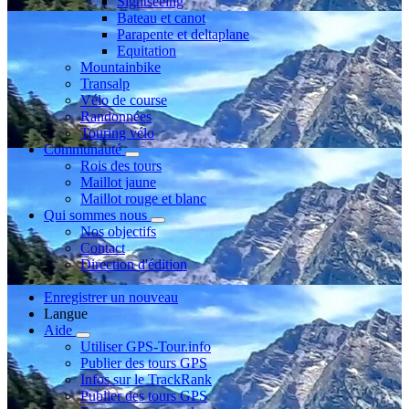
Sightseeing
Bateau et canot
Parapente et deltaplane
Equitation
Mountainbike
Transalp
Vélo de course
Randonnées
Touring vélo
Communauté
Rois des tours
Maillot jaune
Maillot rouge et blanc
Qui sommes nous
Nos objectifs
Contact
Direction d'édition
Enregistrer un nouveau
Langue
Aide
Utiliser GPS-Tour.info
Publier des tours GPS
Infos sur le TrackRank
Publier des tours GPS