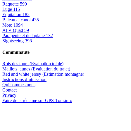
Raquette
590
Luge
115
Equitation
182
Bateau et canot
435
Moto
1094
ATV-Quad
59
Parapente et deltaplane
132
Sightseeing
398
Communauté
Rois des tours (Evaluation totale)
Maillots jaunes (Evaluation du trajet)
Red and white jersey (Estimation montagne)
Instructions d’utilisation
Qui sommes nous
Contact
Privacy
Faire de la réclame sur GPS-Tour.info