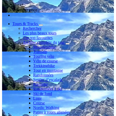
Member since
Tours & Tracks
Rechercher
Les plus beaux tours
The top favourites
Archive complète du tour
Mountainbike
Transalp
Touring vélo
Vélo de course
Trekkingbike
Tour en montagne
Randonnées
Sentier d’escalade
Raquette
Randonnées à ski
Ski de fond
Luge
Course
Nordic Walking
Patins à roues alignées