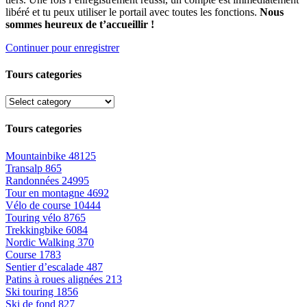
libéré et tu peux utiliser le portail avec toutes les fonctions.
Nous
sommes heureux de t’accueillir !
Continuer pour enregistrer
Tours categories
Tours categories
Mountainbike
48125
Transalp
865
Randonnées
24995
Tour en montagne
4692
Vélo de course
10444
Touring vélo
8765
Trekkingbike
6084
Nordic Walking
370
Course
1783
Sentier d’escalade
487
Patins à roues alignées
213
Ski touring
1856
Ski de fond
827