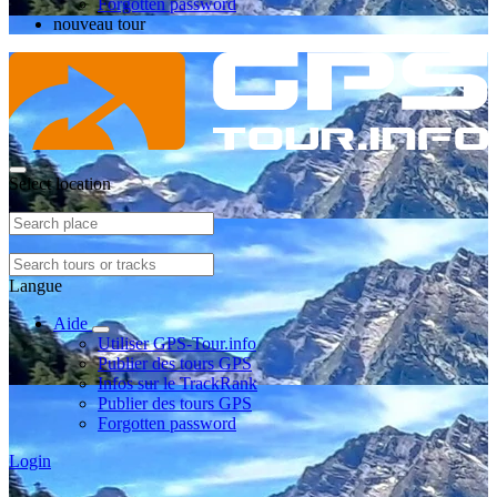
Forgotten password
nouveau tour
Select location
Langue
Aide
Utiliser GPS-Tour.info
Publier des tours GPS
Infos sur le TrackRank
Publier des tours GPS
Forgotten password
Login