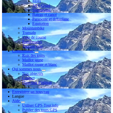
Moto
ATV-Quad
Sightseeing
Bateau et canot
Parapente et deltaplane
Equitation
Mountainbike
Transalp
Vélo de course
Randonnées
Touring vélo
Communauté
Rois des tours
Maillot jaune
Maillot rouge et blanc
Qui sommes nous
Nos objectifs
Contact
Direction d'édition
Enregistrer un nouveau
Langue
Aide
Utiliser GPS-Tour.info
Publier des tours GPS