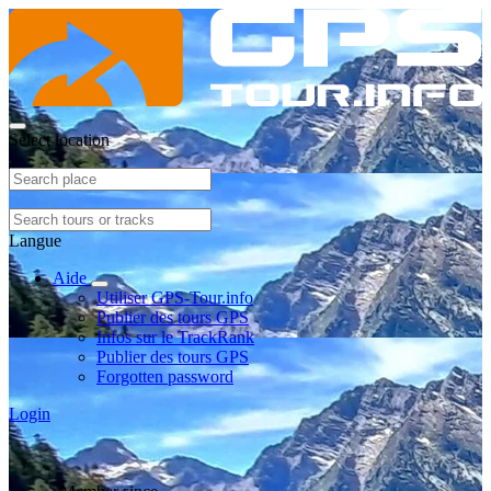
Select location
Langue
Aide
Utiliser GPS-Tour.info
Publier des tours GPS
Infos sur le TrackRank
Publier des tours GPS
Forgotten password
Login