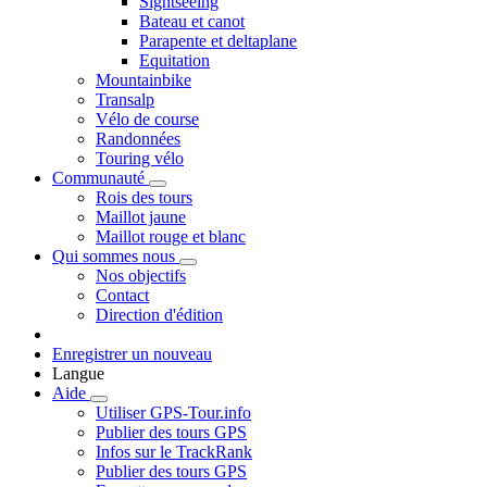
Sightseeing
Bateau et canot
Parapente et deltaplane
Equitation
Mountainbike
Transalp
Vélo de course
Randonnées
Touring vélo
Communauté
Rois des tours
Maillot jaune
Maillot rouge et blanc
Qui sommes nous
Nos objectifs
Contact
Direction d'édition
Enregistrer un nouveau
Langue
Aide
Utiliser GPS-Tour.info
Publier des tours GPS
Infos sur le TrackRank
Publier des tours GPS