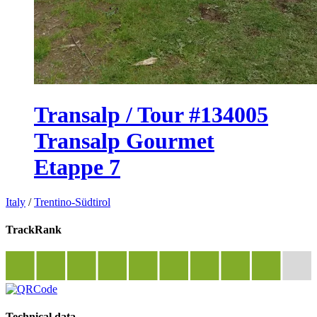
Transalp / Tour #134005
Transalp Gourmet
Etappe 7
Italy
/
Trentino-Südtirol
TrackRank
Technical data