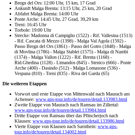
Bregn del Ors: 12:00 Uhr, 15 km, 17 Grad
Ankunft Malga Brenta: 13:15 Uhr, 25 km, 20 Grad
Abfahrt Malga Brenta: 14:00 Uhr
Ponte Arche: 14:45 Uhr, 27 Grad, 39,29 km
Treni: 16:45 Uhr
Torbole: 19:00 Uhr
Strecke: Madonna di Campiglio (1522) - Rif. Vallesina (1513)
- Rif. Cascata di Mezzo (1398) - Malga Val Agola (1592) -
Passo Bregn del Ors (1861) - Passo del Gotro (1848) - Malga
di Movlina (1786) - Malga Stablei (1575) - Malga di Nambi
(1374) - Malga Vallon (1222) - Rif. Brenta (1168) -
Rid.Ghedina (1128) - Limandos (845) - Stenico (666) - Ponte
Arche (400) - Dasindo (512) - Malga Lomasone (536) -
Vespana (810) - Treni (835) - Riva del Garda (65)
Die weiteren Etappen
Vorwort und erste Etappe von Mittenwald nach Maurach am
Achensee:
www.gps-tour.info/de/touren/detail.133983.html
Zweite Etappe von Maurach nach Ramsau im Zillertal:
www.gps-tour.info/de/touren/detail.133984.html
Dritte Etappe von Ramsau über das Pfitscherjoch nach
Klausen:
www.gps-tour.info/de/touren/detail.133986.html
Vierte Etappe von Klausen nach Sarnthein:
www.gps-
tour.info/de/touren/detail.134002.html