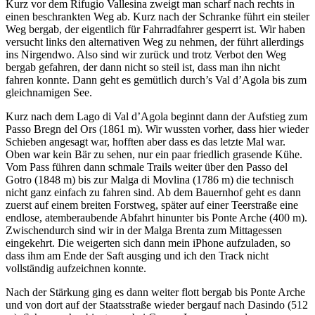
Kurz vor dem Rifugio Vallesina zweigt man scharf nach rechts in
einen beschrankten Weg ab. Kurz nach der Schranke führt ein steiler
Weg bergab, der eigentlich für Fahrradfahrer gesperrt ist. Wir haben
versucht links den alternativen Weg zu nehmen, der führt allerdings
ins Nirgendwo. Also sind wir zurück und trotz Verbot den Weg
bergab gefahren, der dann nicht so steil ist, dass man ihn nicht
fahren konnte. Dann geht es gemütlich durch’s Val d’Agola bis zum
gleichnamigen See.
Kurz nach dem Lago di Val d’Agola beginnt dann der Aufstieg zum
Passo Bregn del Ors (1861 m). Wir wussten vorher, dass hier wieder
Schieben angesagt war, hofften aber dass es das letzte Mal war.
Oben war kein Bär zu sehen, nur ein paar friedlich grasende Kühe.
Vom Pass führen dann schmale Trails weiter über den Passo del
Gotro (1848 m) bis zur Malga di Movlina (1786 m) die technisch
nicht ganz einfach zu fahren sind. Ab dem Bauernhof geht es dann
zuerst auf einem breiten Forstweg, später auf einer Teerstraße eine
endlose, atemberaubende Abfahrt hinunter bis Ponte Arche (400 m).
Zwischendurch sind wir in der Malga Brenta zum Mittagessen
eingekehrt. Die weigerten sich dann mein iPhone aufzuladen, so
dass ihm am Ende der Saft ausging und ich den Track nicht
vollständig aufzeichnen konnte.
Nach der Stärkung ging es dann weiter flott bergab bis Ponte Arche
und von dort auf der Staatsstraße wieder bergauf nach Dasindo (512