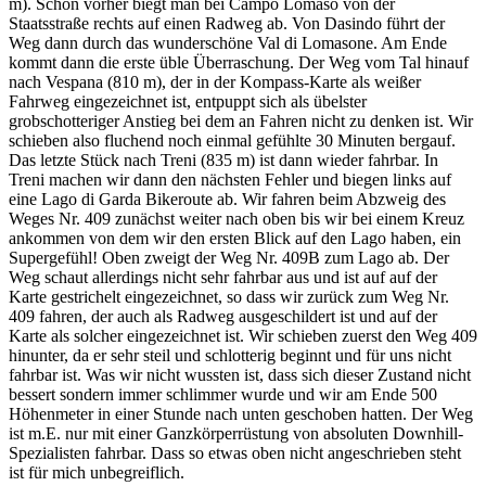
m). Schon vorher biegt man bei Campo Lomaso von der
Staatsstraße rechts auf einen Radweg ab. Von Dasindo führt der
Weg dann durch das wunderschöne Val di Lomasone. Am Ende
kommt dann die erste üble Überraschung. Der Weg vom Tal hinauf
nach Vespana (810 m), der in der Kompass-Karte als weißer
Fahrweg eingezeichnet ist, entpuppt sich als übelster
grobschotteriger Anstieg bei dem an Fahren nicht zu denken ist. Wir
schieben also fluchend noch einmal gefühlte 30 Minuten bergauf.
Das letzte Stück nach Treni (835 m) ist dann wieder fahrbar. In
Treni machen wir dann den nächsten Fehler und biegen links auf
eine Lago di Garda Bikeroute ab. Wir fahren beim Abzweig des
Weges Nr. 409 zunächst weiter nach oben bis wir bei einem Kreuz
ankommen von dem wir den ersten Blick auf den Lago haben, ein
Supergefühl! Oben zweigt der Weg Nr. 409B zum Lago ab. Der
Weg schaut allerdings nicht sehr fahrbar aus und ist auf auf der
Karte gestrichelt eingezeichnet, so dass wir zurück zum Weg Nr.
409 fahren, der auch als Radweg ausgeschildert ist und auf der
Karte als solcher eingezeichnet ist. Wir schieben zuerst den Weg 409
hinunter, da er sehr steil und schlotterig beginnt und für uns nicht
fahrbar ist. Was wir nicht wussten ist, dass sich dieser Zustand nicht
bessert sondern immer schlimmer wurde und wir am Ende 500
Höhenmeter in einer Stunde nach unten geschoben hatten. Der Weg
ist m.E. nur mit einer Ganzkörperrüstung von absoluten Downhill-
Spezialisten fahrbar. Dass so etwas oben nicht angeschrieben steht
ist für mich unbegreiflich.