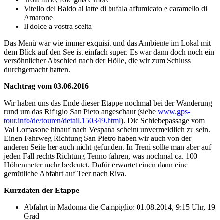
Vitello del Baldo al latte di bufala affumicato e caramello di
Amarone
Il dolce a vostra scelta
Das Menü war wie immer exquisit und das Ambiente im Lokal mit
dem Blick auf den See ist einfach super. Es war dann doch noch ein
versöhnlicher Abschied nach der Hölle, die wir zum Schluss
durchgemacht hatten.
Nachtrag vom 03.06.2016
Wir haben uns das Ende dieser Etappe nochmal bei der Wanderung
rund um das Rifugio San Pieto angeschaut (siehe
www.gps-
tour.info/de/touren/detail.150349.html
). Die Schiebepassage vom
Val Lomasone hinauf nach Vespana scheint unvermeidlich zu sein.
Einen Fahrweg Richtung San Pietro haben wir auch von der
anderen Seite her auch nicht gefunden. In Treni sollte man aber auf
jeden Fall rechts Richtung Tenno fahren, was nochmal ca. 100
Höhenmeter mehr bedeutet. Dafür erwartet einen dann eine
gemütliche Abfahrt auf Teer nach Riva.
Kurzdaten der Etappe
Abfahrt in Madonna die Campiglio: 01.08.2014, 9:15 Uhr, 19
Grad