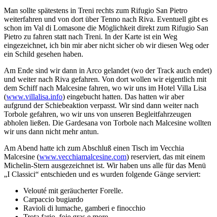
Man sollte spätestens in Treni rechts zum Rifugio San Pietro
weiterfahren und von dort über Tenno nach Riva. Eventuell gibt es
schon im Val di Lomasone die Möglichkeit direkt zum Rifugio San
Pietro zu fahren statt nach Treni. In der Karte ist ein Weg
eingezeichnet, ich bin mir aber nicht sicher ob wir diesen Weg oder
ein Schild gesehen haben.
Am Ende sind wir dann in Arco gelandet (wo der Track auch endet)
und weiter nach Riva gefahren. Von dort wollen wir eigentlich mit
dem Schiff nach Malcesine fahren, wo wir uns im Hotel Villa Lisa
(
www.villalisa.info
) eingebucht hatten. Das hatten wir aber
aufgrund der Schiebeaktion verpasst. Wir sind dann weiter nach
Torbole gefahren, wo wir uns von unseren Begleitfahrzeugen
abholen ließen. Die Gardesana von Torbole nach Malcesine wollten
wir uns dann nicht mehr antun.
Am Abend hatte ich zum Abschluß einen Tisch im Vecchia
Malcesine (
www.vecchiamalcesine.com
) reserviert, das mit einem
Michelin-Stern ausgezeichnet ist. Wir haben uns alle für das Menü
„I Classici“ entschieden und es wurden folgende Gänge serviert:
Velouté mit geräucherter Forelle.
Carpaccio bugiardo
Ravioli di lumache, gamberi e finocchio
Trota fario, foie gras e more