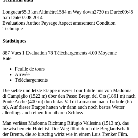
Longueur
55,3 km
Altimètre
1584 m
Way down
2730 m
Durée
09:45
h:m
Date
07.08.2014
Evaluations
Author
Paysage
Aspect amusement
Condition
Technique
Statistiques
887 Vues
1
Evaluation
78 Téléchargements
4.00
Moyenne
Rate
Feuille de tours
Arrivée
Téléchargements
Die siebte und letzte Etappe unserer Tour führte uns von Madonna
di Campiglio (1522 m) über den Passo Bregn del Ors (1861 m) nach
Ponte Arche (400 m) durch das Val di Lomasone nach Torbole (65
m). Auf dieser Etappe hatten wir dann auch noch bestes Wetter
allerdings auch einen furchtbaren Schluss.
Man verlässt Madonna Richtung Rifugio Vallesina (1513 m), das
inzwischen ein Hotel ist. Der Weg führt durch die Berglandschaft
der Brenta, die so kitschig wirkt wie in einem Luis Trenker Film.