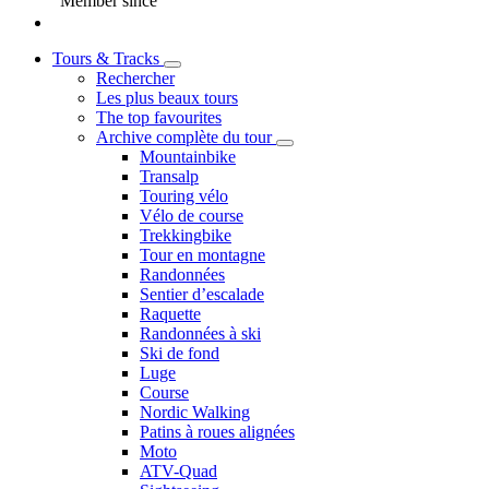
Member since
Tours & Tracks
Rechercher
Les plus beaux tours
The top favourites
Archive complète du tour
Mountainbike
Transalp
Touring vélo
Vélo de course
Trekkingbike
Tour en montagne
Randonnées
Sentier d’escalade
Raquette
Randonnées à ski
Ski de fond
Luge
Course
Nordic Walking
Patins à roues alignées
Moto
ATV-Quad