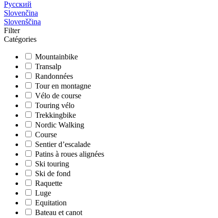
Русский
Slovenčina
Slovenščina
Filter
Catégories
Mountainbike
Transalp
Randonnées
Tour en montagne
Vélo de course
Touring vélo
Trekkingbike
Nordic Walking
Course
Sentier d’escalade
Patins à roues alignées
Ski touring
Ski de fond
Raquette
Luge
Equitation
Bateau et canot