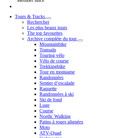
Member since
Tours & Tracks
Rechercher
Les plus beaux tours
The top favourites
Archive complète du tour
Mountainbike
Transalp
Touring vélo
Vélo de course
Trekkingbike
Tour en montagne
Randonnées
Sentier d’escalade
Raquette
Randonnées à ski
Ski de fond
Luge
Course
Nordic Walking
Patins à roues alignées
Moto
ATV-Quad