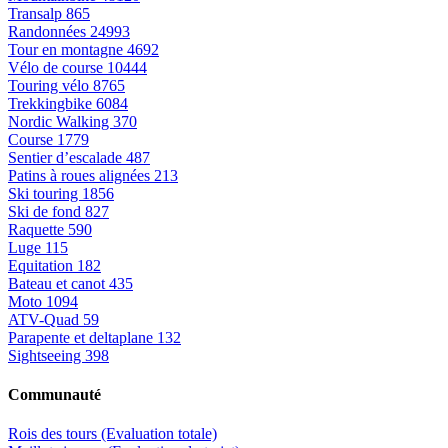
Transalp
865
Randonnées
24993
Tour en montagne
4692
Vélo de course
10444
Touring vélo
8765
Trekkingbike
6084
Nordic Walking
370
Course
1779
Sentier d’escalade
487
Patins à roues alignées
213
Ski touring
1856
Ski de fond
827
Raquette
590
Luge
115
Equitation
182
Bateau et canot
435
Moto
1094
ATV-Quad
59
Parapente et deltaplane
132
Sightseeing
398
Communauté
Rois des tours (Evaluation totale)