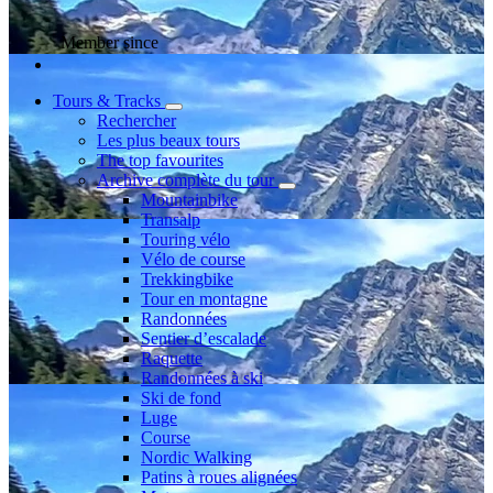
Member since
Tours & Tracks
Rechercher
Les plus beaux tours
The top favourites
Archive complète du tour
Mountainbike
Transalp
Touring vélo
Vélo de course
Trekkingbike
Tour en montagne
Randonnées
Sentier d’escalade
Raquette
Randonnées à ski
Ski de fond
Luge
Course
Nordic Walking
Patins à roues alignées