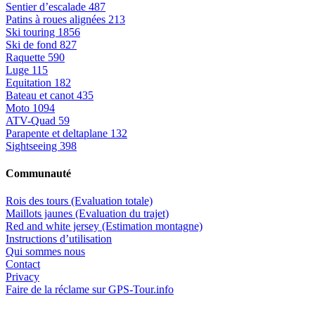
Sentier d’escalade
487
Patins à roues alignées
213
Ski touring
1856
Ski de fond
827
Raquette
590
Luge
115
Equitation
182
Bateau et canot
435
Moto
1094
ATV-Quad
59
Parapente et deltaplane
132
Sightseeing
398
Communauté
Rois des tours (Evaluation totale)
Maillots jaunes (Evaluation du trajet)
Red and white jersey (Estimation montagne)
Instructions d’utilisation
Qui sommes nous
Contact
Privacy
Faire de la réclame sur GPS-Tour.info