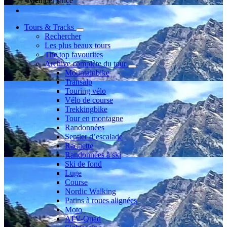
Member since
Tours & Tracks
Rechercher
Les plus beaux tours
The top favourites
Archive complète du tour
Mountainbike
Transalp
Touring vélo
Vélo de course
Trekkingbike
Tour en montagne
Randonnées
Sentier d’escalade
Raquette
Randonnées à ski
Ski de fond
Luge
Course
Nordic Walking
Patins à roues alignées
Moto
ATV-Quad