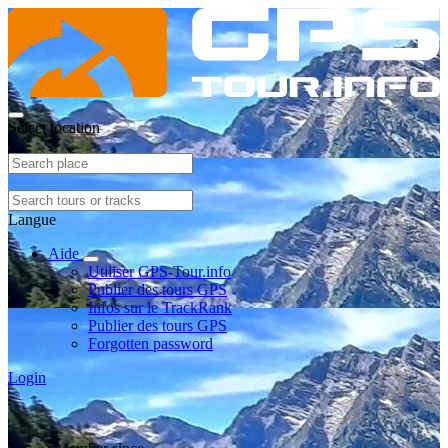
Select location
Langue
Aide
Utiliser GPS-Tour.info
Publier des tours GPS
Infos sur le TrackRank
Publier des tours GPS
Forgotten password
Login