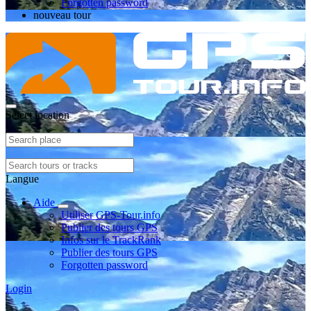
Forgotten password
nouveau tour
Select location
Langue
Aide
Utiliser GPS-Tour.info
Publier des tours GPS
Infos sur le TrackRank
Publier des tours GPS
Forgotten password
Login