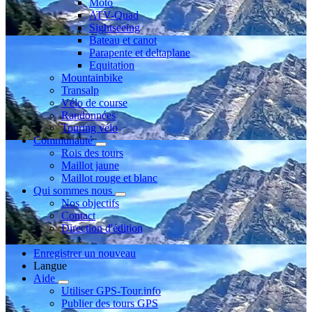
Moto
ATV-Quad
Sightseeing
Bateau et canot
Parapente et deltaplane
Equitation
Mountainbike
Transalp
Vélo de course
Randonnées
Touring vélo
Communauté
Rois des tours
Maillot jaune
Maillot rouge et blanc
Qui sommes nous
Nos objectifs
Contact
Direction d'édition
Enregistrer un nouveau
Langue
Aide
Utiliser GPS-Tour.info
Publier des tours GPS