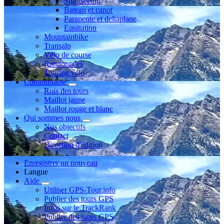
Sightseeing
Bateau et canot
Parapente et deltaplane
Equitation
Mountainbike
Transalp
Vélo de course
Randonnées
Touring vélo
Communauté
Rois des tours
Maillot jaune
Maillot rouge et blanc
Qui sommes nous
Nos objectifs
Contact
Direction d'édition
Enregistrer un nouveau
Langue
Aide
Utiliser GPS-Tour.info
Publier des tours GPS
Infos sur le TrackRank
Publier des tours GPS