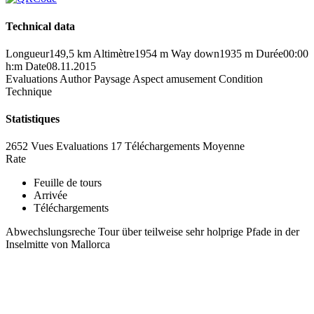
Technical data
Longueur
149,5 km
Altimètre
1954 m
Way down
1935 m
Durée
00:00
h:m
Date
08.11.2015
Evaluations
Author
Paysage
Aspect amusement
Condition
Technique
Statistiques
2652 Vues
Evaluations
17 Téléchargements
Moyenne
Rate
Feuille de tours
Arrivée
Téléchargements
Abwechslungsreche Tour über teilweise sehr holprige Pfade in der
Inselmitte von Mallorca