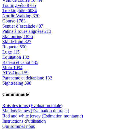
Vélo de course
10444
Touring vélo
8765
Trekkingbike
6084
Nordic Walking
370
Course
1783
Sentier d’escalade
487
Patins à roues alignées
213
Ski touring
1856
Ski de fond
827
Raquette
590
Luge
115
Equitation
182
Bateau et canot
435
Moto
1094
ATV-Quad
59
Parapente et deltaplane
132
Sightseeing
398
Communauté
Rois des tours (Evaluation totale)
Maillots jaunes (Evaluation du trajet)
Red and white jersey (Estimation montagne)
Instructions d’utilisation
Qui sommes nous