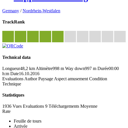
Germany
/
Nordrhein-Westfalen
TrackRank
Technical data
Longueur
48,2 km
Altimètre
998 m
Way down
997 m
Durée
00:00
h:m
Date
16.10.2016
Evaluations
Author
Paysage
Aspect amusement
Condition
Technique
Statistiques
1936 Vues
Evaluations
9 Téléchargements
Moyenne
Rate
Feuille de tours
Arrivée