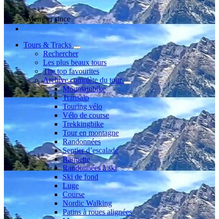
Member since
Tours & Tracks
Rechercher
Les plus beaux tours
The top favourites
Archive complète du tour
Mountainbike
Transalp
Touring vélo
Vélo de course
Trekkingbike
Tour en montagne
Randonnées
Sentier d’escalade
Raquette
Randonnées à ski
Ski de fond
Luge
Course
Nordic Walking
Patins à roues alignées