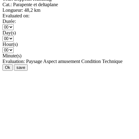
Cat.:
Parapente et deltaplane
Longueur:
48,2 km
Evaluated on:
Durée:
Day(s)
Hour(s)
Minute(s)
Evaluation:
Paysage
Aspect amusement
Condition
Technique
Ok
save