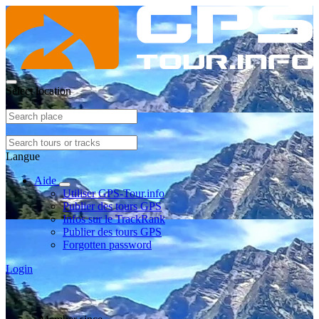
Select location
Langue
Aide
Utiliser GPS-Tour.info
Publier des tours GPS
Infos sur le TrackRank
Publier des tours GPS
Forgotten password
Login