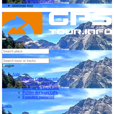
Forgotten password
nouveau tour
Select location
Langue
Aide
Utiliser GPS-Tour.info
Publier des tours GPS
Infos sur le TrackRank
Publier des tours GPS
Forgotten password
Login