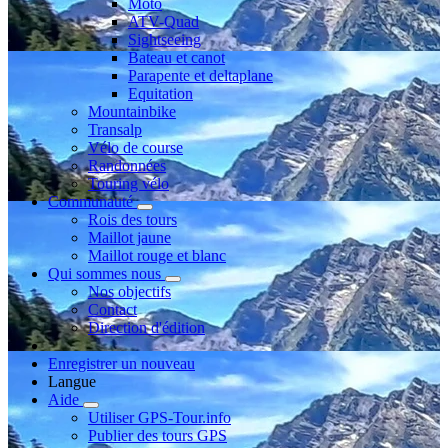
Moto
ATV-Quad
Sightseeing
Bateau et canot
Parapente et deltaplane
Equitation
Mountainbike
Transalp
Vélo de course
Randonnées
Touring vélo
Communauté
Rois des tours
Maillot jaune
Maillot rouge et blanc
Qui sommes nous
Nos objectifs
Contact
Direction d'édition
Enregistrer un nouveau
Langue
Aide
Utiliser GPS-Tour.info
Publier des tours GPS