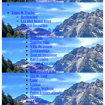
Member since
Tours & Tracks
Rechercher
Les plus beaux tours
The top favourites
Archive complète du tour
Mountainbike
Transalp
Touring vélo
Vélo de course
Trekkingbike
Tour en montagne
Randonnées
Sentier d’escalade
Raquette
Randonnées à ski
Ski de fond
Luge
Course
Nordic Walking
Patins à roues alignées
Moto
ATV-Quad