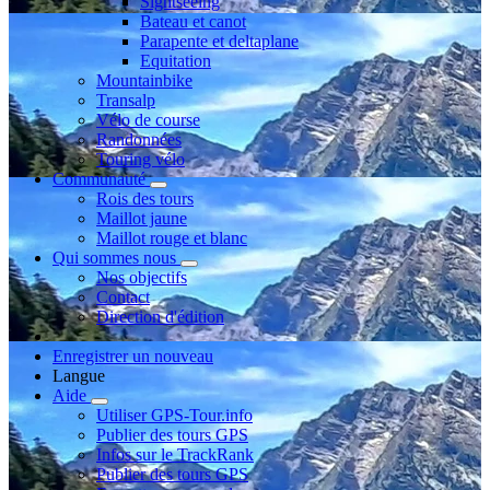
Sightseeing
Bateau et canot
Parapente et deltaplane
Equitation
Mountainbike
Transalp
Vélo de course
Randonnées
Touring vélo
Communauté
Rois des tours
Maillot jaune
Maillot rouge et blanc
Qui sommes nous
Nos objectifs
Contact
Direction d'édition
Enregistrer un nouveau
Langue
Aide
Utiliser GPS-Tour.info
Publier des tours GPS
Infos sur le TrackRank
Publier des tours GPS