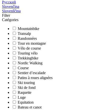
Русский
Slovenčina
Slovenščina
Filter
Catégories
Mountainbike
Transalp
Randonnées
Tour en montagne
Vélo de course
Touring vélo
Trekkingbike
Nordic Walking
Course
Sentier d’escalade
Patins à roues alignées
Ski touring
Ski de fond
Raquette
Luge
Equitation
Bateau et canot