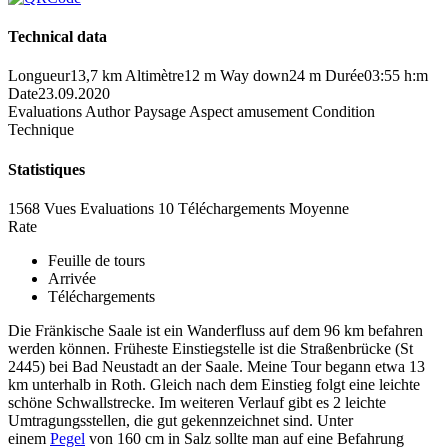
Technical data
Longueur
13,7 km
Altimètre
12 m
Way down
24 m
Durée
03:55 h:m
Date
23.09.2020
Evaluations
Author
Paysage
Aspect amusement
Condition
Technique
Statistiques
1568 Vues
Evaluations
10 Téléchargements
Moyenne
Rate
Feuille de tours
Arrivée
Téléchargements
Die Fränkische Saale ist ein Wanderfluss auf dem 96 km befahren
werden können. Früheste Einstiegstelle ist die Straßenbrücke (St
2445) bei Bad Neustadt an der Saale. Meine Tour begann etwa 13
km unterhalb in Roth. Gleich nach dem Einstieg folgt eine leichte
schöne Schwallstrecke. Im weiteren Verlauf gibt es 2 leichte
Umtragungsstellen, die gut gekennzeichnet sind. Unter
einem
Pegel
von 160 cm in Salz sollte man auf eine Befahrung