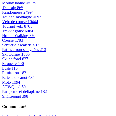
Mountainbike
48125
Transalp
865
Randonnées
24994
Tour en montagne
4692
Vélo de course
10444
Touring vélo
8765
Trekkingbike
6084
Nordic Walking
370
Course
1783
Sentier d’escalade
487
Patins à roues alignées
213
Ski touring
1856
Ski de fond
827
Raquette
590
Luge
115
Equitation
182
Bateau et canot
435
Moto
1094
ATV-Quad
59
Parapente et deltaplane
132
Sightseeing
398
Communauté