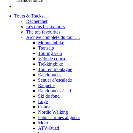
Member since
Tours & Tracks
Rechercher
Les plus beaux tours
The top favourites
Archive complète du tour
Mountainbike
Transalp
Touring vélo
Vélo de course
Trekkingbike
Tour en montagne
Randonnées
Sentier d’escalade
Raquette
Randonnées à ski
Ski de fond
Luge
Course
Nordic Walking
Patins à roues alignées
Moto
ATV-Quad