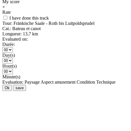
My score
×
Rate
I have done this track
Tour:
Fränkische Saale - Roth bis Luitpoldsprudel
Cat.:
Bateau et canot
Longueur:
13,7 km
Evaluated on:
Durée:
Day(s)
Hour(s)
Minute(s)
Evaluation:
Paysage
Aspect amusement
Condition
Technique
Ok
save