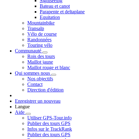
Sightseeing
Bateau et canot
Parapente et deltaplane
Equitation
Mountainbike
Transalp
Vélo de course
Randonnées
Touring vélo
Communauté
Rois des tours
Maillot jaune
Maillot rouge et blanc
Qui sommes nous
Nos objectifs
Contact
Direction d'édition
Enregistrer un nouveau
Langue
Aide
Utiliser GPS-Tour.info
Publier des tours GPS
Infos sur le TrackRank
Publier des tours GPS