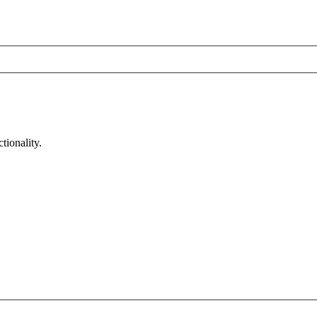
tionality.