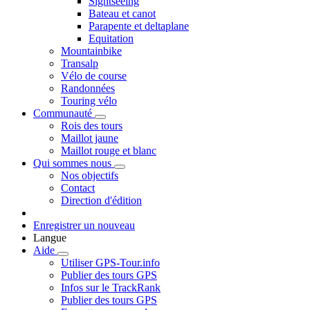
Sightseeing
Bateau et canot
Parapente et deltaplane
Equitation
Mountainbike
Transalp
Vélo de course
Randonnées
Touring vélo
Communauté
Rois des tours
Maillot jaune
Maillot rouge et blanc
Qui sommes nous
Nos objectifs
Contact
Direction d'édition
Enregistrer un nouveau
Langue
Aide
Utiliser GPS-Tour.info
Publier des tours GPS
Infos sur le TrackRank
Publier des tours GPS