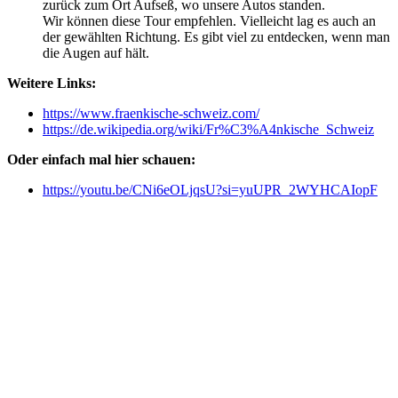
zurück zum Ort Aufseß, wo unsere Autos standen.
Wir können diese Tour empfehlen. Vielleicht lag es auch an
der gewählten Richtung. Es gibt viel zu entdecken, wenn man
die Augen auf hält.
Weitere Links:
https://www.fraenkische-schweiz.com/
https://de.wikipedia.org/wiki/Fr%C3%A4nkische_Schweiz
Oder einfach mal hier schauen:
https://youtu.be/CNi6eOLjqsU?si=yuUPR_2WYHCAIopF