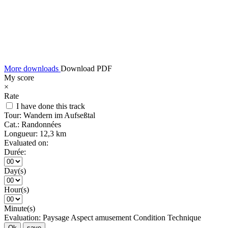
More downloads
Download PDF
My score
×
Rate
I have done this track
Tour:
Wandern im Aufseßtal
Cat.:
Randonnées
Longueur:
12,3 km
Evaluated on:
Durée:
Day(s)
Hour(s)
Minute(s)
Evaluation:
Paysage
Aspect amusement
Condition
Technique
Ok
save