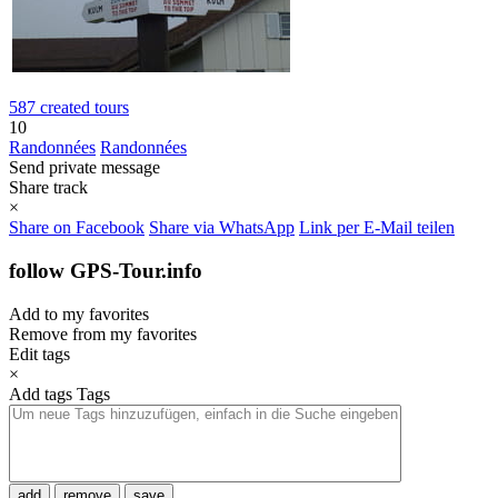
587 created tours
10
Randonnées
Randonnées
Send private message
Share track
×
Share on Facebook
Share via WhatsApp
Link per E-Mail teilen
follow GPS-Tour.info
Add to my favorites
Remove from my favorites
Edit tags
×
Add tags
Tags
add
remove
save