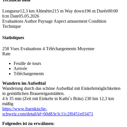
Longueur
12,3 km
Altimètre
215 m
Way down
196 m
Durée
00:00
h:m
Date
05.05.2026
Evaluations
Author
Paysage
Aspect amusement
Condition
Technique
Statistiques
258 Vues
Evaluations
4 Téléchargements
Moyenne
Rate
Feuille de tours
Arrivée
Téléchargements
Wandern im Aufseßtal
Wanderung durch das schöne Aufseßtal mit Einkehrmöglichkeiten
in gemütlichen Brauereigaststätten.
4 h 35 min (Zeit mit Einkehr in Kathi´s Bräu) 230 hm 12,3 km
mäßig
https://www.fraenkische-
schweiz.com/detail/id=60d83e3c11c2f0451e03471
Folgendes ist zu erwähnen: