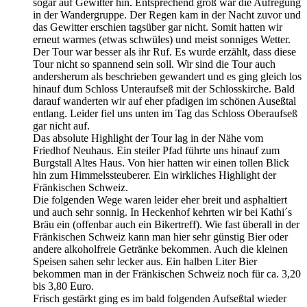
sogar auf Gewitter hin. Entsprechend groß war die Aufregung
in der Wandergruppe. Der Regen kam in der Nacht zuvor und
das Gewitter erschien tagsüber gar nicht. Somit hatten wir
erneut warmes (etwas schwüles) und meist sonniges Wetter.
Der Tour war besser als ihr Ruf. Es wurde erzählt, dass diese
Tour nicht so spannend sein soll. Wir sind die Tour auch
andersherum als beschrieben gewandert und es ging gleich los
hinauf dum Schloss Unteraufseß mit der Schlosskirche. Bald
darauf wanderten wir auf eher pfadigen im schönen Auseßtal
entlang. Leider fiel uns unten im Tag das Schloss Oberaufseß
gar nicht auf.
Das absolute Highlight der Tour lag in der Nähe vom
Friedhof Neuhaus. Ein steiler Pfad führte uns hinauf zum
Burgstall Altes Haus. Von hier hatten wir einen tollen Blick
hin zum Himmelssteuberer. Ein wirkliches Highlight der
Fränkischen Schweiz.
Die folgenden Wege waren leider eher breit und asphaltiert
und auch sehr sonnig. In Heckenhof kehrten wir bei Kathi´s
Bräu ein (offenbar auch ein Bikertreff). Wie fast überall in der
Fränkischen Schweiz kann man hier sehr günstig Bier oder
andere alkoholfreie Getränke bekommen. Auch die kleinen
Speisen sahen sehr lecker aus. Ein halben Liter Bier
bekommen man in der Fränkischen Schweiz noch für ca. 3,20
bis 3,80 Euro.
Frisch gestärkt ging es im bald folgenden Aufseßtal wieder