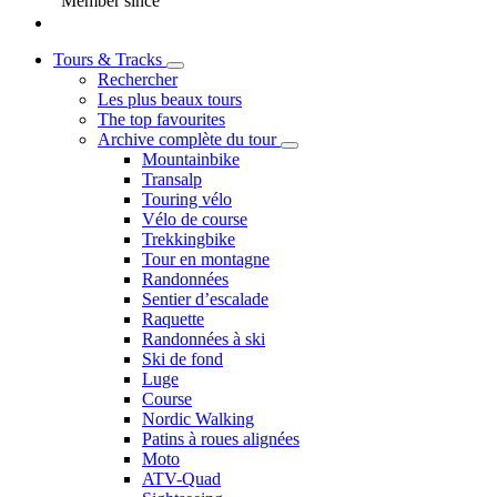
Member since
Tours & Tracks
Rechercher
Les plus beaux tours
The top favourites
Archive complète du tour
Mountainbike
Transalp
Touring vélo
Vélo de course
Trekkingbike
Tour en montagne
Randonnées
Sentier d’escalade
Raquette
Randonnées à ski
Ski de fond
Luge
Course
Nordic Walking
Patins à roues alignées
Moto
ATV-Quad