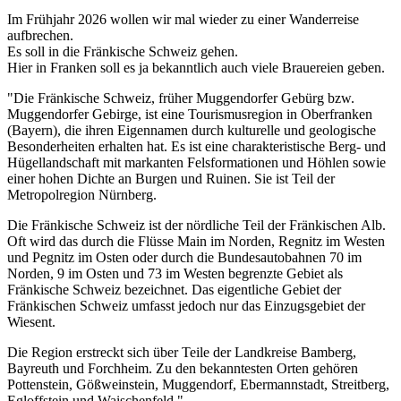
Im Frühjahr 2026 wollen wir mal wieder zu einer Wanderreise
aufbrechen.
Es soll in die Fränkische Schweiz gehen.
Hier in Franken soll es ja bekanntlich auch viele Brauereien geben.
"Die Fränkische Schweiz, früher Muggendorfer Gebürg bzw.
Muggendorfer Gebirge, ist eine Tourismusregion in Oberfranken
(Bayern), die ihren Eigennamen durch kulturelle und geologische
Besonderheiten erhalten hat. Es ist eine charakteristische Berg- und
Hügellandschaft mit markanten Felsformationen und Höhlen sowie
einer hohen Dichte an Burgen und Ruinen. Sie ist Teil der
Metropolregion Nürnberg.
Die Fränkische Schweiz ist der nördliche Teil der Fränkischen Alb.
Oft wird das durch die Flüsse Main im Norden, Regnitz im Westen
und Pegnitz im Osten oder durch die Bundesautobahnen 70 im
Norden, 9 im Osten und 73 im Westen begrenzte Gebiet als
Fränkische Schweiz bezeichnet. Das eigentliche Gebiet der
Fränkischen Schweiz umfasst jedoch nur das Einzugsgebiet der
Wiesent.
Die Region erstreckt sich über Teile der Landkreise Bamberg,
Bayreuth und Forchheim. Zu den bekanntesten Orten gehören
Pottenstein, Gößweinstein, Muggendorf, Ebermannstadt, Streitberg,
Egloffstein und Waischenfeld."