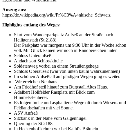
Auszug aus:
https://de.wikipedia.org/wiki/Fr%C3%A4nkische_Schweiz
Highlights entlang des Weges:
Start vom Wanderparkplatz Aufseß an der Straße nach
Heiligenstadt (St 2188)
Der Parkplatz war morgens um 9:30 Uhr in der Woche schon
voll. Mit Glück kamen wir noch in Randbereichen unter.
Schloss Unteraufseß
Andachtsort Schlosskirche
Soldatenweg vorbei an einem Straußengehege
Schloss Oberauseß (war von unten kaum wahrzunehmen)
Im schönen Aufseßtall auf pfadigen Wegen ging es weiter.
Wir erreichen Neuhaus.
Am Friedhof steil hinauf zum Burgstall Altes Haus.
Adalbert Hollfelder Rastplatz mit Blick zum
Himmelssteuberer.
Es folgen breite und asphaltierte Wege oft durch Wiesen- und
Feldlandschaften mit viel Sonne.
ASV Aufseß
Sitzbank in der Nähe vom Galgenhügel
Querung der St 2188
In Heckenhof kehren wir bei Kathi´s Bräu ein.