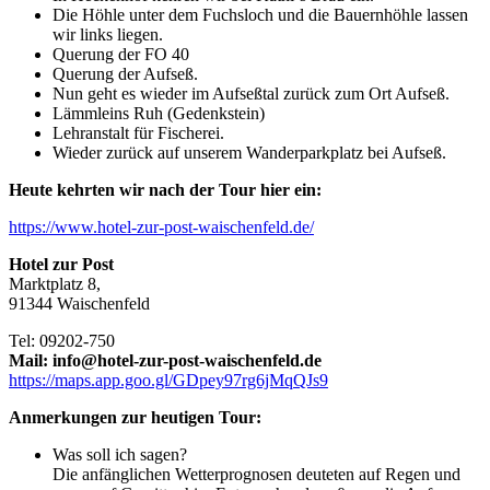
Die Höhle unter dem Fuchsloch und die Bauernhöhle lassen
wir links liegen.
Querung der FO 40
Querung der Aufseß.
Nun geht es wieder im Aufseßtal zurück zum Ort Aufseß.
Lämmleins Ruh (Gedenkstein)
Lehranstalt für Fischerei.
Wieder zurück auf unserem Wanderparkplatz bei Aufseß.
Heute kehrten wir nach der Tour hier ein:
https://www.hotel-zur-post-waischenfeld.de/
Hotel zur Post
Marktplatz 8,
91344 Waischenfeld
Tel: 09202-750
Mail: info@hotel-zur-post-waischenfeld.de
https://maps.app.goo.gl/GDpey97rg6jMqQJs9
Anmerkungen zur heutigen Tour:
Was soll ich sagen?
Die anfänglichen Wetterprognosen deuteten auf Regen und