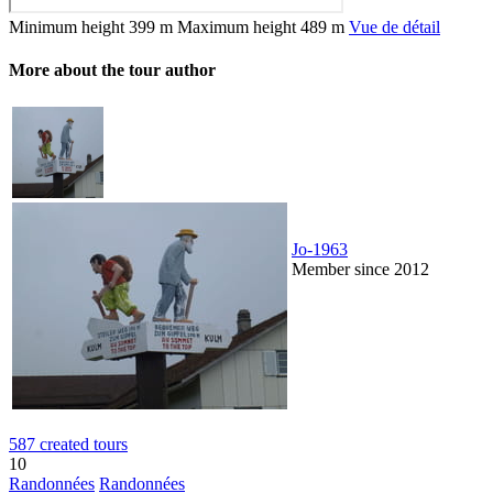
Minimum height
399 m
Maximum height
489 m
Vue de détail
More about the tour author
Jo-1963
Member since 2012
587 created tours
10
Randonnées
Randonnées