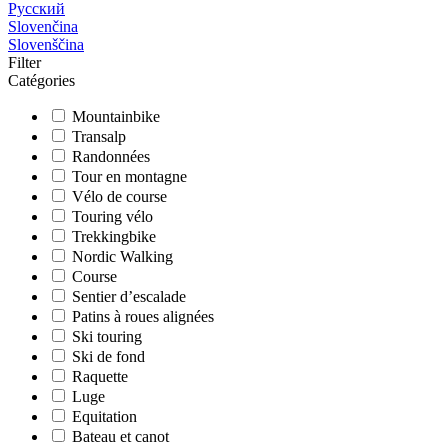
Русский
Slovenčina
Slovenščina
Filter
Catégories
Mountainbike
Transalp
Randonnées
Tour en montagne
Vélo de course
Touring vélo
Trekkingbike
Nordic Walking
Course
Sentier d’escalade
Patins à roues alignées
Ski touring
Ski de fond
Raquette
Luge
Equitation
Bateau et canot