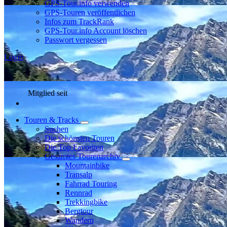
GPS-Tour.info verwenden
GPS-Touren veröffentlichen
Infos zum TrackRank
GPS-Tour.info Account löschen
Passwort vergessen
Login
Mitglied seit
Touren & Tracks
Suchen
Die schönsten Touren
Die Top Favoriten
Gesamtes Tourenarchiv
Mountainbike
Transalp
Fahrrad Touring
Rennrad
Trekkingbike
Bergtour
Wandern