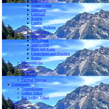
Klettersteig
Schneeschuh
Skitouren
Langlauf
Rodeln
Laufen
Nordic Walking
Inlineskates
Motorrad
ATV-Quad
Sightseeing
Boot und Kanu
Gleitschirm und Drachen
Reiten
Mountainbike
Transalp
Rennrad
Wandern
Fahrrad Touring
Community
Tourenkönige
Gelbes Trikot
Rot weißes Trikot
App
Über uns