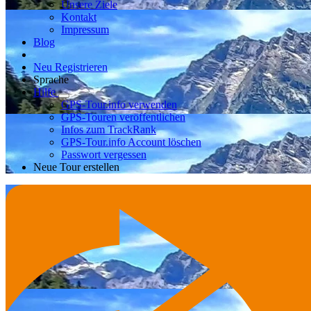
Unsere Ziele
Kontakt
Impressum
Blog
Neu Registrieren
Sprache
Hilfe
GPS-Tour.info verwenden
GPS-Touren veröffentlichen
Infos zum TrackRank
GPS-Tour.info Account löschen
Passwort vergessen
Neue Tour erstellen