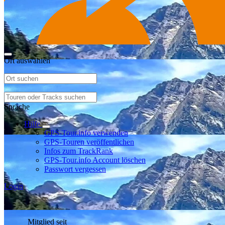
Ort auswählen
Sprache
Hilfe
GPS-Tour.info verwenden
GPS-Touren veröffentlichen
Infos zum TrackRank
GPS-Tour.info Account löschen
Passwort vergessen
Login
Mitglied seit