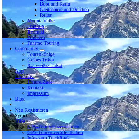
Boot und Kanu
Gleitschirm und Drachen
Reiten
Mountainbike
Transalp
Rennrad
Wandern
Fahrrad Touring
Community
Tourenkönige
Gelbes Trikot
Rot weißes Trikot
App
Über uns
Unsere Ziele
Kontakt
Impressum
Blog
Neu Registrieren
Sprache
Hilfe
GPS-Tour.info verwenden
GPS-Touren veröffentlichen
Infos zum TrackRank