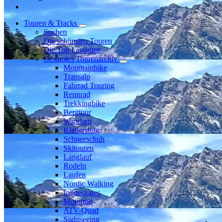
Touren & Tracks
Suchen
Die schönsten Touren
Die Top Favoriten
Gesamtes Tourenarchiv
Mountainbike
Transalp
Fahrrad Touring
Rennrad
Trekkingbike
Bergtour
Wandern
Klettersteig
Schneeschuh
Skitouren
Langlauf
Rodeln
Laufen
Nordic Walking
Inlineskates
Motorrad
ATV-Quad
Sightseeing