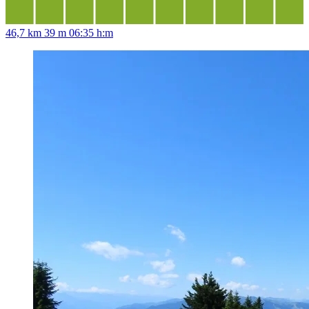
46,7 km
39 m
06:35 h:m