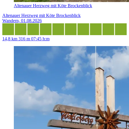
Altenauer Herzweg mit Köte Brockenblick
Altenauer Herzweg mit Köte Brockenblick
Wandern, 01.08.2026
14,8 km
316 m
07:45 h:m