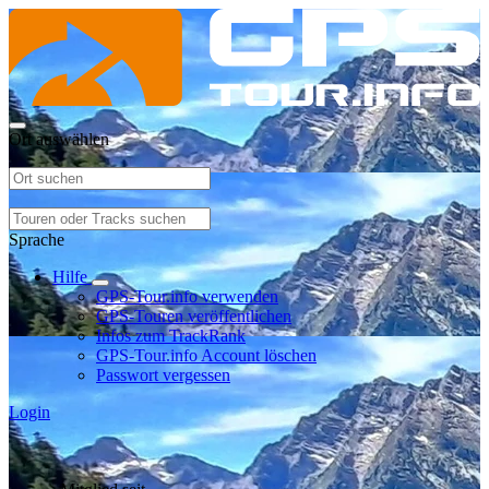
Ort auswählen
Sprache
Hilfe
GPS-Tour.info verwenden
GPS-Touren veröffentlichen
Infos zum TrackRank
GPS-Tour.info Account löschen
Passwort vergessen
Login