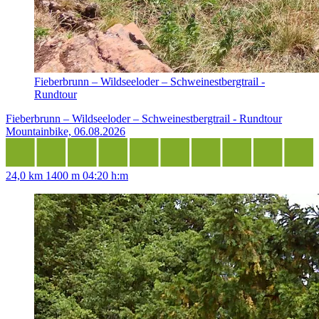
Fieberbrunn – Wildseeloder – Schweinestbergtrail -
Rundtour
Fieberbrunn – Wildseeloder – Schweinestbergtrail - Rundtour
Mountainbike, 06.08.2026
24,0 km
1400 m
04:20 h:m