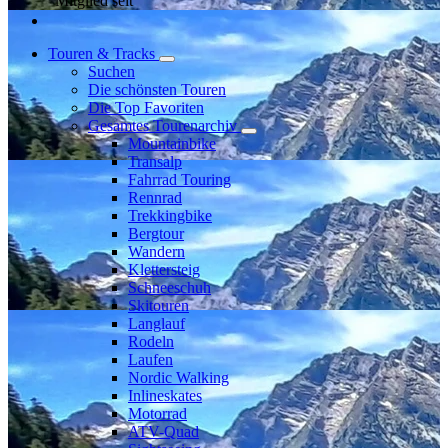
Mitglied seit
Touren & Tracks
Suchen
Die schönsten Touren
Die Top Favoriten
Gesamtes Tourenarchiv
Mountainbike
Transalp
Fahrrad Touring
Rennrad
Trekkingbike
Bergtour
Wandern
Klettersteig
Schneeschuh
Skitouren
Langlauf
Rodeln
Laufen
Nordic Walking
Inlineskates
Motorrad
ATV-Quad