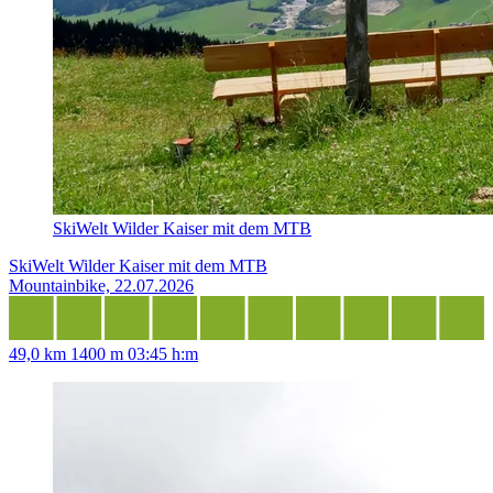
SkiWelt Wilder Kaiser mit dem MTB
SkiWelt Wilder Kaiser mit dem MTB
Mountainbike, 22.07.2026
49,0 km
1400 m
03:45 h:m