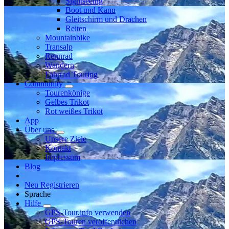
Sightseeing
Boot und Kanu
Gleitschirm und Drachen
Reiten
Mountainbike
Transalp
Rennrad
Wandern
Fahrrad Touring
Community
Tourenkönige
Gelbes Trikot
Rot weißes Trikot
App
Über uns
Unsere Ziele
Kontakt
Impressum
Blog
Neu Registrieren
Sprache
Hilfe
GPS-Tour.info verwenden
GPS-Touren veröffentlichen