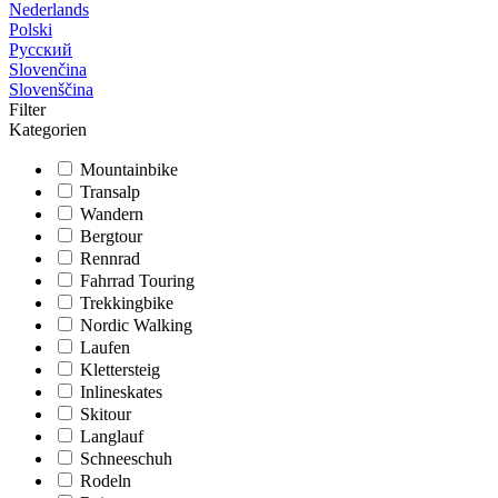
Nederlands
Polski
Русский
Slovenčina
Slovenščina
Filter
Kategorien
Mountainbike
Transalp
Wandern
Bergtour
Rennrad
Fahrrad Touring
Trekkingbike
Nordic Walking
Laufen
Klettersteig
Inlineskates
Skitour
Langlauf
Schneeschuh
Rodeln