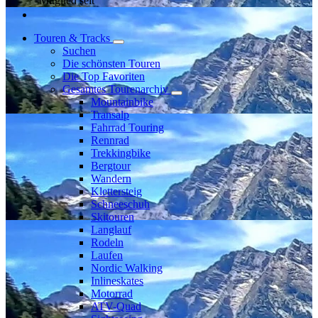
Mitglied seit
Touren & Tracks
Suchen
Die schönsten Touren
Die Top Favoriten
Gesamtes Tourenarchiv
Mountainbike
Transalp
Fahrrad Touring
Rennrad
Trekkingbike
Bergtour
Wandern
Klettersteig
Schneeschuh
Skitouren
Langlauf
Rodeln
Laufen
Nordic Walking
Inlineskates
Motorrad
ATV-Quad