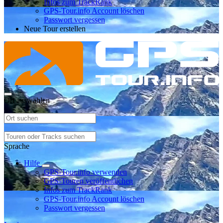
Infos zum TrackRank
GPS-Tour.info Account löschen
Passwort vergessen
Neue Tour erstellen
Ort auswählen
Sprache
Hilfe
GPS-Tour.info verwenden
GPS-Touren veröffentlichen
Infos zum TrackRank
GPS-Tour.info Account löschen
Passwort vergessen