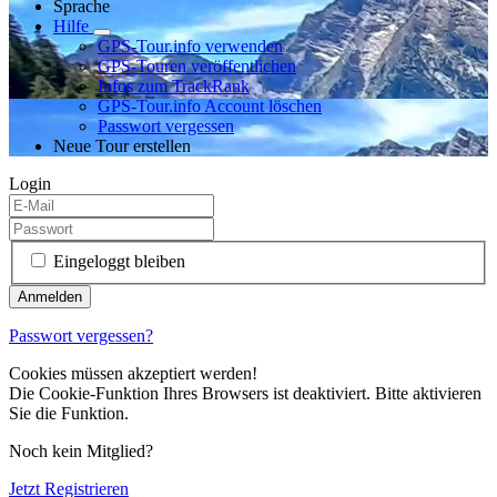
Sprache
Hilfe
GPS-Tour.info verwenden
GPS-Touren veröffentlichen
Infos zum TrackRank
GPS-Tour.info Account löschen
Passwort vergessen
Neue Tour erstellen
Login
Eingeloggt bleiben
Passwort vergessen?
Cookies müssen akzeptiert werden!
Die Cookie-Funktion Ihres Browsers ist deaktiviert. Bitte aktivieren
Sie die Funktion.
Noch kein Mitglied?
Jetzt Registrieren