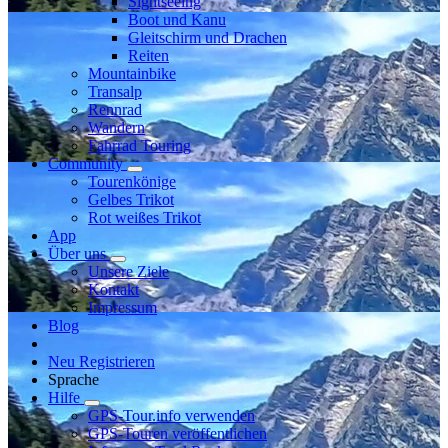
Sightseeing
Boot und Kanu
Gleitschirm und Drachen
Reiten
Mountainbike
Transalp
Rennrad
Wandern
Fahrrad Touring
Community
Tourenkönige
Gelbes Trikot
Rot weißes Trikot
App
Über uns
Unsere Ziele
Kontakt
Impressum
Blog
Neu Registrieren
Sprache
Hilfe
GPS-Tour.info verwenden
GPS-Touren veröffentlichen