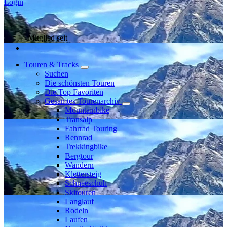
Login
Mitglied seit
Touren & Tracks
Suchen
Die schönsten Touren
Die Top Favoriten
Gesamtes Tourenarchiv
Mountainbike
Transalp
Fahrrad Touring
Rennrad
Trekkingbike
Bergtour
Wandern
Klettersteig
Schneeschuh
Skitouren
Langlauf
Rodeln
Laufen