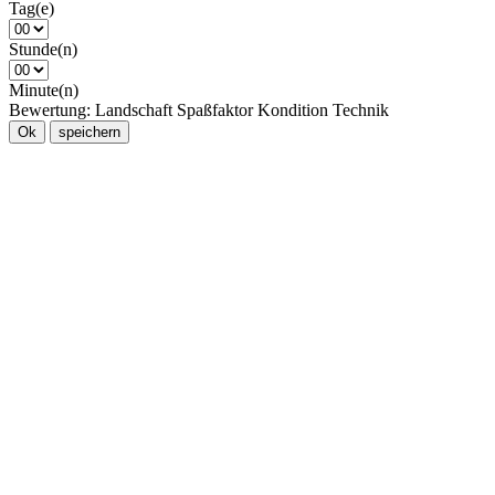
Tag(e)
Stunde(n)
Minute(n)
Bewertung:
Landschaft
Spaßfaktor
Kondition
Technik
Ok
speichern