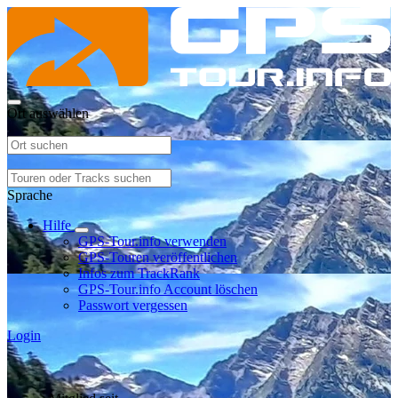
Ort auswählen
Sprache
Hilfe
GPS-Tour.info verwenden
GPS-Touren veröffentlichen
Infos zum TrackRank
GPS-Tour.info Account löschen
Passwort vergessen
Login