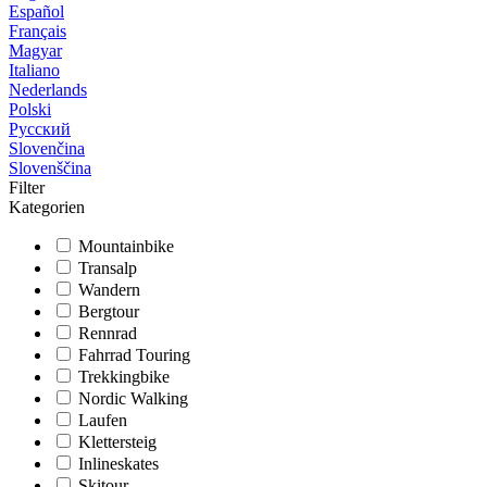
Español
Français
Magyar
Italiano
Nederlands
Polski
Русский
Slovenčina
Slovenščina
Filter
Kategorien
Mountainbike
Transalp
Wandern
Bergtour
Rennrad
Fahrrad Touring
Trekkingbike
Nordic Walking
Laufen
Klettersteig
Inlineskates
Skitour