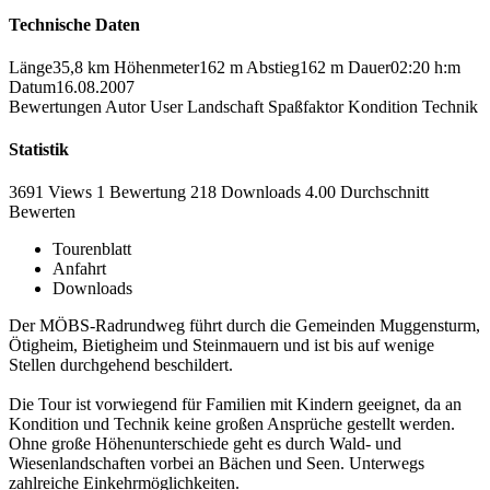
Technische Daten
Länge
35,8 km
Höhenmeter
162 m
Abstieg
162 m
Dauer
02:20 h:m
Datum
16.08.2007
Bewertungen
Autor
User
Landschaft
Spaßfaktor
Kondition
Technik
Statistik
3691 Views
1
Bewertung
218 Downloads
4.00
Durchschnitt
Bewerten
Tourenblatt
Anfahrt
Downloads
Der MÖBS-Radrundweg führt durch die Gemeinden Muggensturm,
Ötigheim, Bietigheim und Steinmauern und ist bis auf wenige
Stellen durchgehend beschildert.
Die Tour ist vorwiegend für Familien mit Kindern geeignet, da an
Kondition und Technik keine großen Ansprüche gestellt werden.
Ohne große Höhenunterschiede geht es durch Wald- und
Wiesenlandschaften vorbei an Bächen und Seen. Unterwegs
zahlreiche Einkehrmöglichkeiten.