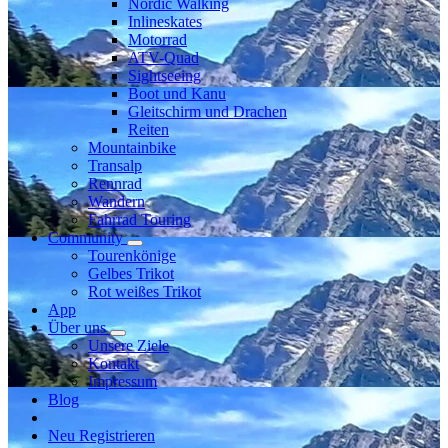
Nordic Walking
Inlineskates
Motorrad
ATV-Quad
Sightseeing
Boot und Kanu
Gleitschirm und Drachen
Reiten
Mountainbike
Transalp
Rennrad
Wandern
Fahrrad Touring
Community
Tourenkönige
Gelbes Trikot
Rot weißes Trikot
App
Über uns
Unsere Ziele
Kontakt
Impressum
Blog
Neu Registrieren