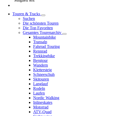
Mitglied seit
Touren & Tracks
Suchen
Die schönsten Touren
Die Top Favoriten
Gesamtes Tourenarchiv
Mountainbike
Transalp
Fahrrad Touring
Rennrad
Trekkingbike
Bergtour
Wandern
Klettersteig
Schneeschuh
Skitouren
Langlauf
Rodeln
Laufen
Nordic Walking
Inlineskates
Motorrad
ATV-Quad