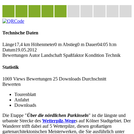
Technische Daten
Länge
17,4 km
Höhenmeter
0 m
Abstieg
0 m
Dauer
04:05 h:m
Datum
19.05.2012
Bewertungen
Autor
Landschaft
Spaßfaktor
Kondition
Technik
Statistik
1069 Views
Bewertungen
25 Downloads
Durchschnitt
Bewerten
Tourenblatt
Anfahrt
Downloads
Die Etappe "
Über die nördlichen Parkinseln
" ist die längste und
urbanste Strecke des
Wetterpilz-Wege
s auf Kölner Stadtgebiet. Der
Wanderer trifft dabei auf 5 Wetterpilze, diesen großartigen
gartenarchitektonischen Meisterwerken, die Sie ausführlich unter