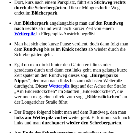
Dort, kurz nach einem Parkplatz, führt ein
Stichweg rechts
durch die Schrebergärten
. Dieser Müngersdorfer Weg
endet im
Blücherpark
.
Am
Blücherpark
angelangt,biegt man auf den
Rundweg
nach rechts
ab und wird nach kurzer Zeit von einem
Wetterpilz
in Fliegenpilz-Anstrich begrüßt.
Man hat sich eine kurze Pause verdient, doch dann folgt man
dem
Rundweg
bis es im
Knick rechts
ab wieder durch die
Schrebergärten geht.
Egal ob man direkt hinter den Gärten erst links oder
geradeaus durch und dann erst links geht, man gelangt kurze
Zeit später an den Rundweg dieses sog. „
Bürgerparks
Nippes
“, den man nach links bis zum nächsten Wetterpilz
durchgeht. Dieser
Wetterpilz
liegt auf der Achse der Straße
„Am Bilderstöckchen“ im Stadtteil „Bilderstöckchen“, die -
wer noch mag- einen direkt zum sog. „
Bilderstöckchen
“ an
der Longericher Straße führt.
Der Etappe folgend bleibt man auf dem Rundweg, den man
l
inks am Wetterpilz vorbei
weiter geht. Er krümmt sich nach
links und man
durchquert wieder den Schrebergarten
.
Am
Ende des Schrebergartens
, unmittelbar vor der