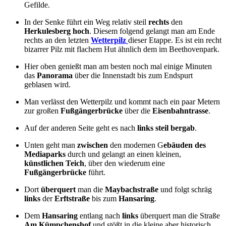
Gefilde.
In der Senke führt ein Weg relativ steil
rechts
den
Herkulesberg
hoch
. Diesem folgend gelangt man am Ende
rechts an den letzten
Wetterpilz
dieser Etappe. Es ist ein recht
bizarrer Pilz mit flachem Hut ähnlich dem im Beethovenpark.
Hier oben genießt man am besten noch mal einige Minuten
das
Panorama
über die Innenstadt bis zum Endspurt
geblasen wird.
Man verlässt den Wetterpilz und kommt nach ein paar Metern
zur großen
Fußgängerbrücke
über die
Eisenbahntrasse
.
Auf der anderen Seite geht es nach
links steil bergab
.
Unten geht man
zwischen
den modernen G
ebäuden des
Mediaparks
durch und gelangt an einen kleinen,
künstlichen Teich
, über den wiederum eine
Fußgängerbrücke
führt.
Dort
überquert
man die
Maybachstraße
und folgt schräg
links
der
Erftstraße
bis zum
Hansaring
.
Dem
Hansaring
entlang nach
links
überquert man die Straße
Am Kümpchenshof
und stößt in die kleine aber historisch