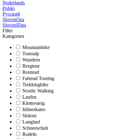
Nederlands
Polski
Русский
Slovenčina
Slovenščina
Filter
Kategorien
Mountainbike
Transalp
Wandern
Bergtour
Rennrad
Fahrrad Touring
Trekkingbike
Nordic Walking
Laufen
Klettersteig
Inlineskates
Skitour
Langlauf
Schneeschuh
Rodeln