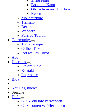
Sightseeing
Boot und Kanu
Gleitschirm und Drachen
Reiten
Mountainbike
Transalp
Rennrad
Wandern
Fahrrad Touring
Community
Tourenkönige
Gelbes Trikot
Rot weißes Trikot
App
Über uns
Unsere Ziele
Kontakt
Impressum
Blog
Neu Registrieren
Sprache
Hilfe
GPS-Tour.info verwenden
GPS-Touren veröffentlichen