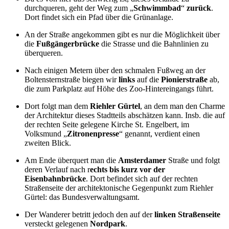
durchqueren, geht der Weg zum „
Schwimmbad
“
zurück
.
Dort findet sich ein Pfad über die Grünanlage.
An der Straße angekommen gibt es nur die Möglichkeit über
die
Fußgängerbrücke
die Strasse und die Bahnlinien zu
überqueren.
Nach einigen Metern über den schmalen Fußweg an der
Boltensternstraße biegen wir
links
auf die
Pionierstraße
ab,
die zum Parkplatz auf Höhe des Zoo-Hintereingangs führt.
Dort folgt man dem
Riehler Gürtel
, an dem man den Charme
der Architektur dieses Stadtteils abschätzen kann. Insb. die auf
der rechten Seite gelegene Kirche St. Engelbert, im
Volksmund „
Zitronenpresse
“ genannt, verdient einen
zweiten Blick.
Am Ende überquert man die
Amsterdamer
Straße und folgt
deren Verlauf nach r
echts bis
kurz vor der
Eisenbahnbrücke
. Dort befindet sich auf der rechten
Straßenseite der architektonische Gegenpunkt zum Riehler
Gürtel: das Bundesverwaltungsamt.
Der Wanderer betritt jedoch den auf der
linken
Straßenseite
versteckt gelegenen
Nordpark
.