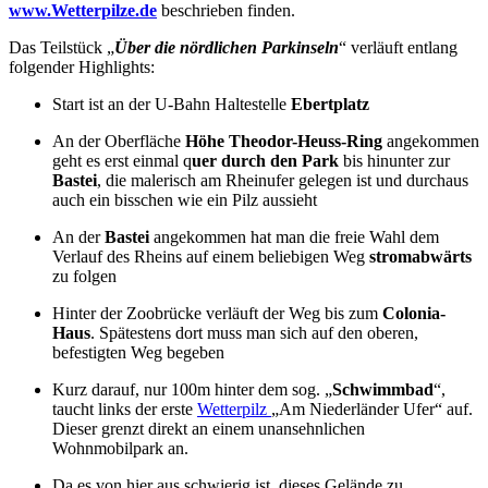
www.Wetterpilze.de
beschrieben finden.
Das Teilstück „
Über die nördlichen Parkinseln
“ verläuft entlang
folgender Highlights:
Start ist an der U-Bahn Haltestelle
Ebertplatz
An der Oberfläche
Höhe Theodor-Heuss-Ring
angekommen
geht es erst einmal q
uer durch den Park
bis hinunter zur
Bastei
, die malerisch am Rheinufer gelegen ist und durchaus
auch ein bisschen wie ein Pilz aussieht
An der
Bastei
angekommen hat man die freie Wahl dem
Verlauf des Rheins auf einem beliebigen Weg
stromabwärts
zu folgen
Hinter der Zoobrücke verläuft der Weg bis zum
Colonia-
Haus
. Spätestens dort muss man sich auf den oberen,
befestigten Weg begeben
Kurz darauf, nur 100m hinter dem sog. „
Schwimmbad
“,
taucht links der erste
Wetterpilz
„Am Niederländer Ufer“ auf.
Dieser grenzt direkt an einem unansehnlichen
Wohnmobilpark an.
Da es von hier aus schwierig ist, dieses Gelände zu