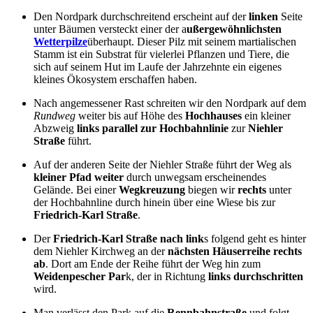
Den Nordpark durchschreitend erscheint auf der
linken
Seite
unter Bäumen versteckt einer der a
ußergewöhnlichsten
Wetterpilze
überhaupt. Dieser Pilz mit seinem martialischen
Stamm ist ein Substrat für vielerlei Pflanzen und Tiere, die
sich auf seinem Hut im Laufe der Jahrzehnte ein eigenes
kleines Ökosystem erschaffen haben.
Nach angemessener Rast schreiten wir den Nordpark auf dem
Rundweg
weiter bis auf Höhe des
Hochhauses
ein kleiner
Abzweig
links parallel zur Hochbahnlinie
zur
Niehler
Straße
führt.
Auf der anderen Seite der Niehler Straße führt der Weg als
kleiner Pfad weiter
durch unwegsam erscheinendes
Gelände. Bei einer
Wegkreuzung
biegen wir
rechts
unter
der Hochbahnline durch hinein über eine Wiese bis zur
Friedrich-Karl Straße
.
Der
Friedrich-Karl Straße nach link
s folgend geht es hinter
dem Niehler Kirchweg an der
nächsten Häuserreihe rechts
ab
. Dort am Ende der Reihe führt der Weg hin zum
Weidenpescher Par
k, der in Richtung
links durchschritten
wird.
Man verlässt den Park auf die
Rennbahnstraße
und folgt