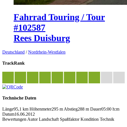
Fahrrad Touring / Tour
#102587
Rees Duisburg
Deutschland
/
Nordrhein-Westfalen
TrackRank
Technische Daten
Länge
95,1 km
Höhenmeter
295 m
Abstieg
288 m
Dauer
05:00 h:m
Datum
16.06.2012
Bewertungen
Autor
Landschaft
Spaßfaktor
Kondition
Technik