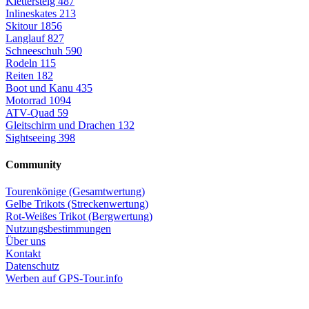
Klettersteig
487
Inlineskates
213
Skitour
1856
Langlauf
827
Schneeschuh
590
Rodeln
115
Reiten
182
Boot und Kanu
435
Motorrad
1094
ATV-Quad
59
Gleitschirm und Drachen
132
Sightseeing
398
Community
Tourenkönige (Gesamtwertung)
Gelbe Trikots (Streckenwertung)
Rot-Weißes Trikot (Bergwertung)
Nutzungsbestimmungen
Über uns
Kontakt
Datenschutz
Werben auf GPS-Tour.info