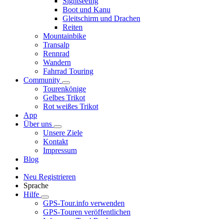
Sightseeing
Boot und Kanu
Gleitschirm und Drachen
Reiten
Mountainbike
Transalp
Rennrad
Wandern
Fahrrad Touring
Community
Tourenkönige
Gelbes Trikot
Rot weißes Trikot
App
Über uns
Unsere Ziele
Kontakt
Impressum
Blog
Neu Registrieren
Sprache
Hilfe
GPS-Tour.info verwenden
GPS-Touren veröffentlichen