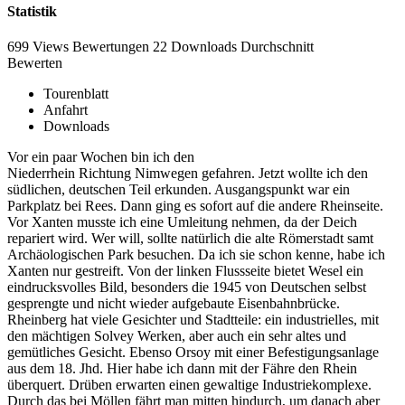
Statistik
699 Views
Bewertungen
22 Downloads
Durchschnitt
Bewerten
Tourenblatt
Anfahrt
Downloads
Vor ein paar Wochen bin ich den
Niederrhein Richtung Nimwegen gefahren. Jetzt wollte ich den
südlichen, deutschen Teil erkunden. Ausgangspunkt war ein
Parkplatz bei Rees. Dann ging es sofort auf die andere Rheinseite.
Vor Xanten musste ich eine Umleitung nehmen, da der Deich
repariert wird. Wer will, sollte natürlich die alte Römerstadt samt
Archäologischen Park besuchen. Da ich sie schon kenne, habe ich
Xanten nur gestreift. Von der linken Flussseite bietet Wesel ein
eindrucksvolles Bild, besonders die 1945 von Deutschen selbst
gesprengte und nicht wieder aufgebaute Eisenbahnbrücke.
Rheinberg hat viele Gesichter und Stadtteile: ein industrielles, mit
den mächtigen Solvey Werken, aber auch ein sehr altes und
gemütliches Gesicht. Ebenso Orsoy mit einer Befestigungsanlage
aus dem 18. Jhd. Hier habe ich dann mit der Fähre den Rhein
überquert. Drüben erwarten einen gewaltige Industriekomplexe.
Durch das bei Möllen fährt man mitten hindurch, um danach aber