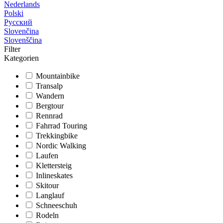
Nederlands
Polski
Русский
Slovenčina
Slovenščina
Filter
Kategorien
Mountainbike
Transalp
Wandern
Bergtour
Rennrad
Fahrrad Touring
Trekkingbike
Nordic Walking
Laufen
Klettersteig
Inlineskates
Skitour
Langlauf
Schneeschuh
Rodeln