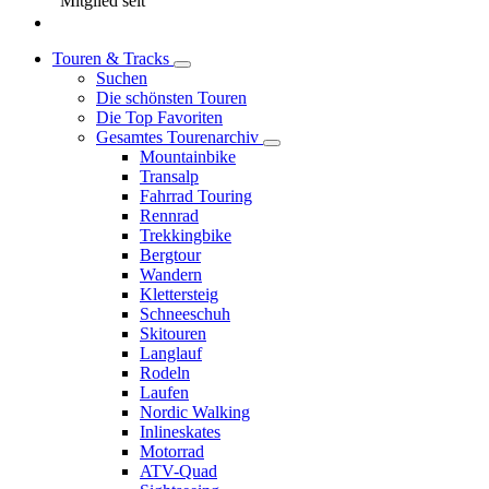
Mitglied seit
Touren & Tracks
Suchen
Die schönsten Touren
Die Top Favoriten
Gesamtes Tourenarchiv
Mountainbike
Transalp
Fahrrad Touring
Rennrad
Trekkingbike
Bergtour
Wandern
Klettersteig
Schneeschuh
Skitouren
Langlauf
Rodeln
Laufen
Nordic Walking
Inlineskates
Motorrad
ATV-Quad