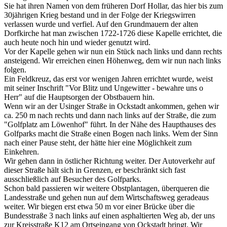
Sie hat ihren Namen von dem früheren Dorf Hollar, das hier bis zum
30jährigen Krieg bestand und in der Folge der Kriegswirren
verlassen wurde und verfiel. Auf den Grundmauern der alten
Dorfkirche hat man zwischen 1722-1726 diese Kapelle errichtet, die
auch heute noch hin und wieder genutzt wird.
Vor der Kapelle gehen wir nun ein Stück nach links und dann rechts
ansteigend. Wir erreichen einen Höhenweg, dem wir nun nach links
folgen.
Ein Feldkreuz, das erst vor wenigen Jahren errichtet wurde, weist
mit seiner Inschrift "Vor Blitz und Ungewitter - bewahre uns o
Herr" auf die Hauptsorgen der Obstbauern hin.
Wenn wir an der Usinger Straße in Ockstadt ankommen, gehen wir
ca. 250 m nach rechts und dann nach links auf der Straße, die zum
"Golfplatz am Löwenhof" führt. In der Nähe des Haupthauses des
Golfparks macht die Straße einen Bogen nach links. Wem der Sinn
nach einer Pause steht, der hätte hier eine Möglichkeit zum
Einkehren.
Wir gehen dann in östlicher Richtung weiter. Der Autoverkehr auf
dieser Straße hält sich in Grenzen, er beschränkt sich fast
ausschließlich auf Besucher des Golfparks.
Schon bald passieren wir weitere Obstplantagen, überqueren die
Landesstraße und gehen nun auf dem Wirtschaftsweg geradeaus
weiter. Wir biegen erst etwa 50 m vor einer Brücke über die
Bundesstraße 3 nach links auf einen asphaltierten Weg ab, der uns
zur Kreisstraße K12 am Ortseingang von Ockstadt bringt. Wir