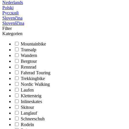
Nederlands
Polski
Русский
Slovenčina
Slovenščina
Filter
Kategorien
Mountainbike
Transalp
Wandern
Bergtour
Rennrad
Fahrrad Touring
Trekkingbike
Nordic Walking
Laufen
Klettersteig
Inlineskates
Skitour
Langlauf
Schneeschuh
Rodeln