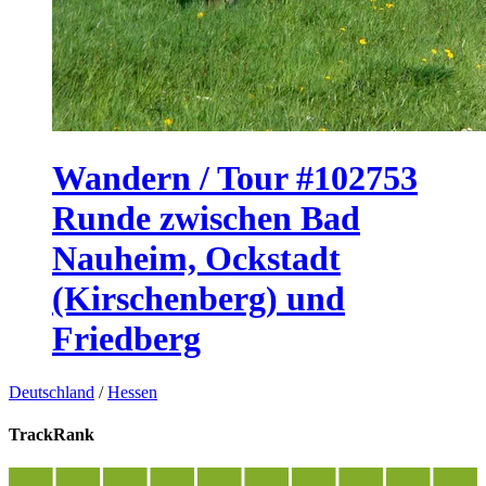
Wandern / Tour #102753
Runde zwischen Bad
Nauheim, Ockstadt
(Kirschenberg) und
Friedberg
Deutschland
/
Hessen
TrackRank