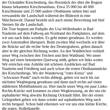
der Ockstädter Kirschenberg, das Herzstück des über die Region
hinaus bekannten Kirschenanbaus. Etwa 35 000 bis 40 000
Kirschbäume und 25 000 andere Obstbäume stehen hier und
verwandeln die Landschaft während der Blütezeit in eine
Märchenwelt. Darauf bezieht sich auch meine Bewertung mit fünf
Sternen für die Landschaft.
Die Tour beginnt am Parkpltz des Usa-Wellenbades in Bad
Nauheim auf dem Fußweg am Nordrand des Parkplatzes, auf dem
wir uns nach links wenden. Es geht immer geradeaus. Es werden
zwei Autostraßen überquert. Beim zweiten Mal wechseln wir über
die Brücke auf die rechte Seite des Deutergrabens, gehen danach
aber in der gleichen Richtung weiter. An den Waldteichen verläuft
unser Weg zwischen den Teichen und dem Waldrand. Wo unser
Weg auf einen betonierten Querweg stößt, gehen wir links weiter.
Wir erreichen eine Anhöhe mit schönen Ausblicken auf Bad
Nauheim und Friedberg und auch schon die ersten Obstbaumstücke
des Kirschenbergs. Wo der Wanderweg "rotes Kreuz" und
"schwarzer Punkt" nach rechts abbiegt, gehen wir noch bis zur
nächsten Wegbiegung geradeaus und dann nach rechts auf einen
stählernen Mobilfunkturm zu. Hier macht unser Weg ein paar Links-
Rechts-Knicke und kommen zu einer Wegkreuzung, an der uns ein
asphaltierter Weg abwärts Richtung Ockstadt führt. Bei der ersten
Gelegenheit gehen wir dann wieder auf asphaltiertem Weg nach
rechts bergauf. Schon bald erkennen wir vor uns eine kleine Kirche,
die sogen. Hollerkapelle.