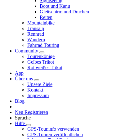
Sightseeing
Boot und Kanu
Gleitschirm und Drachen
Reiten
Mountainbike
Transalp
Rennrad
Wandern
Fahrrad Touring
Community
Tourenkönige
Gelbes Trikot
Rot weißes Trikot
App
Über uns
Unsere Ziele
Kontakt
Impressum
Blog
Neu Registrieren
Sprache
Hilfe
GPS-Tour.info verwenden
GPS-Touren veröffentlichen