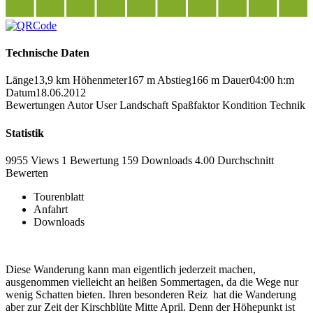
Technische Daten
Länge
13,9 km
Höhenmeter
167 m
Abstieg
166 m
Dauer
04:00 h:m
Datum
18.06.2012
Bewertungen
Autor
User
Landschaft
Spaßfaktor
Kondition
Technik
Statistik
9955 Views
1
Bewertung
159 Downloads
4.00
Durchschnitt
Bewerten
Tourenblatt
Anfahrt
Downloads
Diese Wanderung kann man eigentlich jederzeit machen,
ausgenommen vielleicht an heißen Sommertagen, da die Wege nur
wenig Schatten bieten. Ihren besonderen Reiz hat die Wanderung
aber zur Zeit der Kirschblüte Mitte April. Denn der Höhepunkt ist