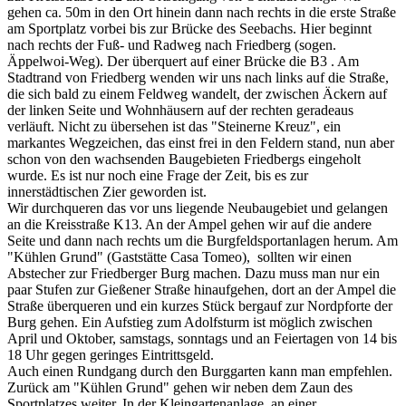
gehen ca. 50m in den Ort hinein dann nach rechts in die erste Straße
am Sportplatz vorbei bis zur Brücke des Seebachs. Hier beginnt
nach rechts der Fuß- und Radweg nach Friedberg (sogen.
Äppelwoi-Weg). Der überquert auf einer Brücke die B3 . Am
Stadtrand von Friedberg wenden wir uns nach links auf die Straße,
die sich bald zu einem Feldweg wandelt, der zwischen Äckern auf
der linken Seite und Wohnhäusern auf der rechten geradeaus
verläuft. Nicht zu übersehen ist das "Steinerne Kreuz", ein
markantes Wegzeichen, das einst frei in den Feldern stand, nun aber
schon von den wachsenden Baugebieten Friedbergs eingeholt
wurde. Es ist nur noch eine Frage der Zeit, bis es zur
innerstädtischen Zier geworden ist.
Wir durchqueren das vor uns liegende Neubaugebiet und gelangen
an die Kreisstraße K13. An der Ampel gehen wir auf die andere
Seite und dann nach rechts um die Burgfeldsportanlagen herum. Am
"Kühlen Grund" (Gaststätte Casa Tomeo), sollten wir einen
Abstecher zur Friedberger Burg machen. Dazu muss man nur ein
paar Stufen zur Gießener Straße hinaufgehen, dort an der Ampel die
Straße überqueren und ein kurzes Stück bergauf zur Nordpforte der
Burg gehen. Ein Aufstieg zum Adolfsturm ist möglich zwischen
April und Oktober, samstags, sonntags und an Feiertagen von 14 bis
18 Uhr gegen geringes Eintrittsgeld.
Auch einen Rundgang durch den Burggarten kann man empfehlen.
Zurück am "Kühlen Grund" gehen wir neben dem Zaun des
Sportplatzes weiter. In der Kleingartenanlage, an einer