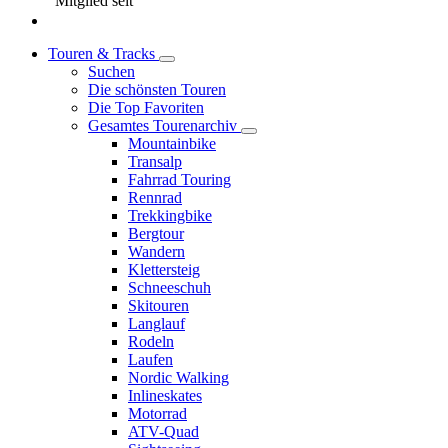
Mitglied seit
Touren & Tracks
Suchen
Die schönsten Touren
Die Top Favoriten
Gesamtes Tourenarchiv
Mountainbike
Transalp
Fahrrad Touring
Rennrad
Trekkingbike
Bergtour
Wandern
Klettersteig
Schneeschuh
Skitouren
Langlauf
Rodeln
Laufen
Nordic Walking
Inlineskates
Motorrad
ATV-Quad