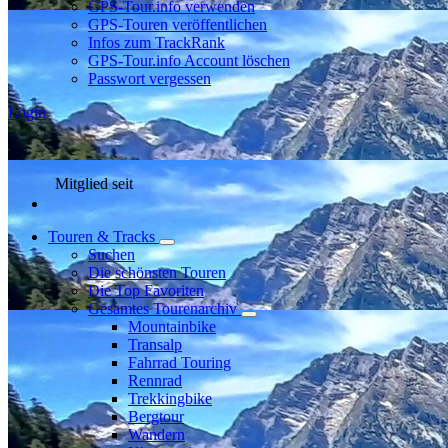
GPS-Tour.info verwenden
GPS-Touren veröffentlichen
Infos zum TrackRank
GPS-Tour.info Account löschen
Passwort vergessen
Login
Mitglied seit
Touren & Tracks
Suchen
Die schönsten Touren
Die Top Favoriten
Gesamtes Tourenarchiv
Mountainbike
Transalp
Fahrrad Touring
Rennrad
Trekkingbike
Bergtour
Wandern