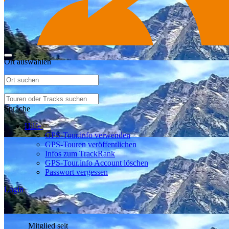
Ort auswählen
Sprache
Hilfe
GPS-Tour.info verwenden
GPS-Touren veröffentlichen
Infos zum TrackRank
GPS-Tour.info Account löschen
Passwort vergessen
Login
Mitglied seit