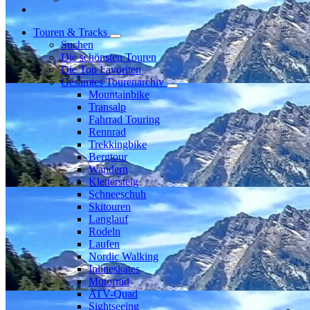
Touren & Tracks
Suchen
Die schönsten Touren
Die Top Favoriten
Gesamtes Tourenarchiv
Mountainbike
Transalp
Fahrrad Touring
Rennrad
Trekkingbike
Bergtour
Wandern
Klettersteig
Schneeschuh
Skitouren
Langlauf
Rodeln
Laufen
Nordic Walking
Inlineskates
Motorrad
ATV-Quad
Sightseeing