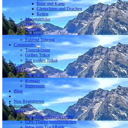
Boot und Kanu
Gleitschirm und Drachen
Reiten
Mountainbike
Transalp
Rennrad
Wandern
Fahrrad Touring
Community
Tourenkönige
Gelbes Trikot
Rot weißes Trikot
App
Über uns
Unsere Ziele
Kontakt
Impressum
Blog
Neu Registrieren
Sprache
Hilfe
GPS-Tour.info verwenden
GPS-Touren veröffentlichen
Infos zum TrackRank