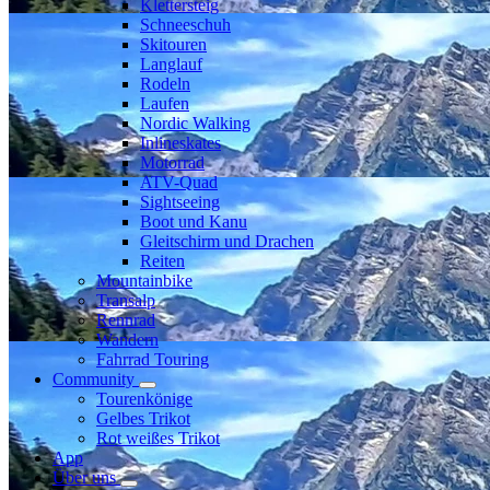
Klettersteig
Schneeschuh
Skitouren
Langlauf
Rodeln
Laufen
Nordic Walking
Inlineskates
Motorrad
ATV-Quad
Sightseeing
Boot und Kanu
Gleitschirm und Drachen
Reiten
Mountainbike
Transalp
Rennrad
Wandern
Fahrrad Touring
Community
Tourenkönige
Gelbes Trikot
Rot weißes Trikot
App
Über uns