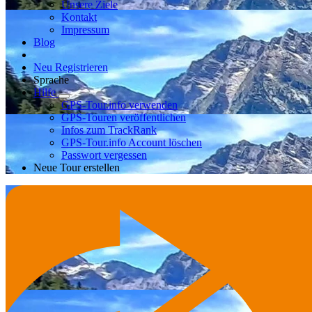
Unsere Ziele
Kontakt
Impressum
Blog
Neu Registrieren
Sprache
Hilfe
GPS-Tour.info verwenden
GPS-Touren veröffentlichen
Infos zum TrackRank
GPS-Tour.info Account löschen
Passwort vergessen
Neue Tour erstellen