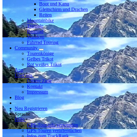
Boot und Kanu
Gleitschirm und Drachen
Reiten
Mountainbike
Transalp
Rennrad
Wandern
Fahrrad Touring
Community
Tourenkönige
Gelbes Trikot
Rot weißes Trikot
App
Über uns
Unsere Ziele
Kontakt
Impressum
Blog
Neu Registrieren
Sprache
Hilfe
GPS-Tour.info verwenden
GPS-Touren veröffentlichen
Infos zum TrackRank