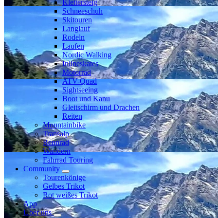
Klettersteig
Schneeschuh
Skitouren
Langlauf
Rodeln
Laufen
Nordic Walking
Inlineskates
Motorrad
ATV-Quad
Sightseeing
Boot und Kanu
Gleitschirm und Drachen
Reiten
Mountainbike
Transalp
Rennrad
Wandern
Fahrrad Touring
Community
Tourenkönige
Gelbes Trikot
Rot weißes Trikot
App
Über uns