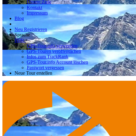
Unsere Ziele
Kontakt
Impressum
Blog
Neu Registrieren
Sprache
Hilfe
GPS-Tour.info verwenden
GPS-Touren veröffentlichen
Infos zum TrackRank
GPS-Tour.info Account löschen
Passwort vergessen
Neue Tour erstellen