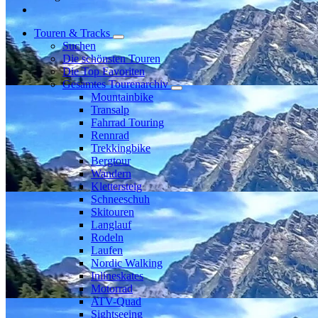
Touren & Tracks
Suchen
Die schönsten Touren
Die Top Favoriten
Gesamtes Tourenarchiv
Mountainbike
Transalp
Fahrrad Touring
Rennrad
Trekkingbike
Bergtour
Wandern
Klettersteig
Schneeschuh
Skitouren
Langlauf
Rodeln
Laufen
Nordic Walking
Inlineskates
Motorrad
ATV-Quad
Sightseeing