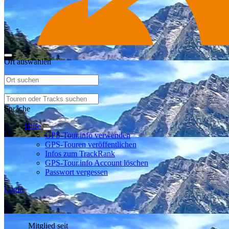
Ort auswählen
Sprache
Hilfe
GPS-Tour.info verwenden
GPS-Touren veröffentlichen
Infos zum TrackRank
GPS-Tour.info Account löschen
Passwort vergessen
Login
Mitglied seit