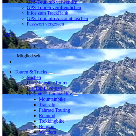
GPS-Tour.info verwenden
GPS-Touren veröffentlichen
Infos zum TrackRank
GPS-Tour.info Account löschen
Passwort vergessen
Login
Mitglied seit
Touren & Tracks
Suchen
Die schönsten Touren
Die Top Favoriten
Gesamtes Tourenarchiv
Mountainbike
Transalp
Fahrrad Touring
Rennrad
Trekkingbike
Bergtour
Wandern