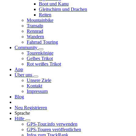
Boot und Kanu
Gleitschirm und Drachen
Reiten
Mountainbike
Transalp
Rennrad
Wandern
Fahrrad Touring
Community
Tourenkönige
Gelbes Trikot
Rot weißes Trikot
App
Über uns
Unsere Ziele
Kontakt
Impressum
Blog
Neu Registrieren
Sprache
Hilfe
GPS-Tour.info verwenden
GPS-Touren veröffentlichen
Infos zum TrackRank