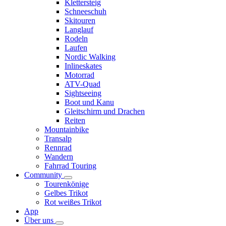
Klettersteig
Schneeschuh
Skitouren
Langlauf
Rodeln
Laufen
Nordic Walking
Inlineskates
Motorrad
ATV-Quad
Sightseeing
Boot und Kanu
Gleitschirm und Drachen
Reiten
Mountainbike
Transalp
Rennrad
Wandern
Fahrrad Touring
Community
Tourenkönige
Gelbes Trikot
Rot weißes Trikot
App
Über uns