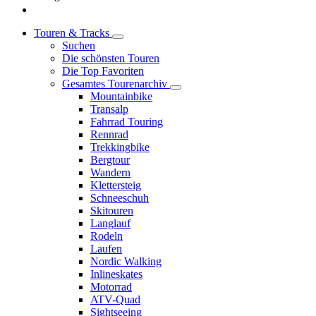
Touren & Tracks
Suchen
Die schönsten Touren
Die Top Favoriten
Gesamtes Tourenarchiv
Mountainbike
Transalp
Fahrrad Touring
Rennrad
Trekkingbike
Bergtour
Wandern
Klettersteig
Schneeschuh
Skitouren
Langlauf
Rodeln
Laufen
Nordic Walking
Inlineskates
Motorrad
ATV-Quad
Sightseeing