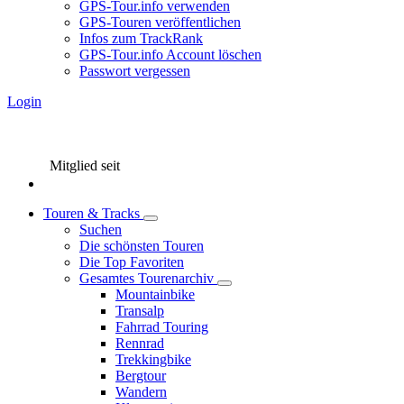
GPS-Tour.info verwenden
GPS-Touren veröffentlichen
Infos zum TrackRank
GPS-Tour.info Account löschen
Passwort vergessen
Login
Mitglied seit
Touren & Tracks
Suchen
Die schönsten Touren
Die Top Favoriten
Gesamtes Tourenarchiv
Mountainbike
Transalp
Fahrrad Touring
Rennrad
Trekkingbike
Bergtour
Wandern