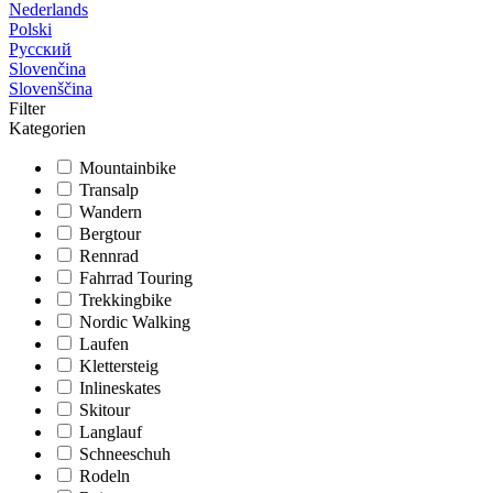
Nederlands
Polski
Русский
Slovenčina
Slovenščina
Filter
Kategorien
Mountainbike
Transalp
Wandern
Bergtour
Rennrad
Fahrrad Touring
Trekkingbike
Nordic Walking
Laufen
Klettersteig
Inlineskates
Skitour
Langlauf
Schneeschuh
Rodeln