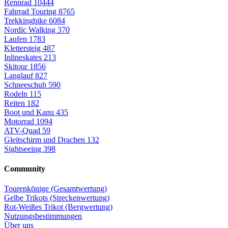
Rennrad
10444
Fahrrad Touring
8765
Trekkingbike
6084
Nordic Walking
370
Laufen
1783
Klettersteig
487
Inlineskates
213
Skitour
1856
Langlauf
827
Schneeschuh
590
Rodeln
115
Reiten
182
Boot und Kanu
435
Motorrad
1094
ATV-Quad
59
Gleitschirm und Drachen
132
Sightseeing
398
Community
Tourenkönige (Gesamtwertung)
Gelbe Trikots (Streckenwertung)
Rot-Weißes Trikot (Bergwertung)
Nutzungsbestimmungen
Über uns