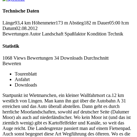
Technische Daten
Länge
93,4 km
Höhenmeter
173 m
Abstieg
182 m
Dauer
05:00 h:m
Datum
02.08.2012
Bewertungen
Autor
Landschaft
Spaßfaktor
Kondition
Technik
Statistik
1068 Views
Bewertungen
34 Downloads
Durchschnitt
Bewerten
Tourenblatt
Anfahrt
Downloads
Startpunkt ist Wietmarschen, ein kleiner Wallfahrtsort ca.12 km
westlich von Lingen. Man kann ihn gut über die Autobahn A 31
erreichen und das Auto überall abstellen. Dann geht es durch
herrliche Moorlandschaften, sowohl auf deutscher Seite (Dalumer
Moor) als auch auf niederländischer. Wo kein Moor ist (und das ist
ziemlich wenig) gibt es Kartoffelfelder und Kanäle, so weit das
Auge reicht. Die Landesgrenze passiert man auf einem Fietsenpad.
Auch sonst begegnet diese Art Wegführung des öfteren. Wo es die