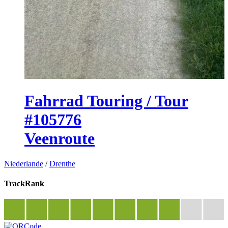
Fahrrad Touring / Tour
#105776
Veenroute
Niederlande
/
Drenthe
TrackRank