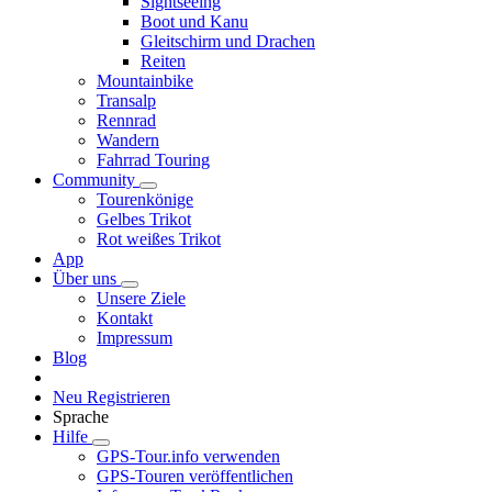
Sightseeing
Boot und Kanu
Gleitschirm und Drachen
Reiten
Mountainbike
Transalp
Rennrad
Wandern
Fahrrad Touring
Community
Tourenkönige
Gelbes Trikot
Rot weißes Trikot
App
Über uns
Unsere Ziele
Kontakt
Impressum
Blog
Neu Registrieren
Sprache
Hilfe
GPS-Tour.info verwenden
GPS-Touren veröffentlichen