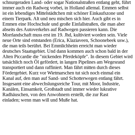
schnurgeraden Land- oder sogar Nationalstraßen entlang geht, führt
immer auch ein Radweg vorbei, in Holland allemal. Emmen selbst
ist ein lebendiges Mittelstädtchen mit schöner Einkaufszone und
einem Tierpark. Alt und neu mischen sich hier. Auch gibt es in
Emmen eine Hochschule und große Einfallstraßen, die man aber
abseits des Autoverkehrs auf Radwegen passieren kann. Die
Morrlandschaft muss erst im 19. Jhd, kultiviert worden sein. Viele
neue Orte sind entstanden (Erica, Klaziaveen, Schoonebeek usw.),
die man teils berührt. Bei Emmlichheim erreicht man wieder
deutsches Staatsgebiet. Und dann kommen auch schon bald in der
Alten Piccardie die "nickenden Pferdeköpfe". In diesem Gebiet wird
tatsächlich noch Öl gefördert, in langen Pipelines am Wegesrand
transportiert und dann raffiniert. Man fährt mitten durch dieses
Fördergebiet. Kurz vor Wietmarschen tut sich noch einmal ein
Kanal auf, den man auf Sand- und Schotterwegen entlang fährt.
Insgesamt eine abwechslungsreiche Tour, mit Moor, Industrie,
Kanälen, Einsamkeit, Großstadt und immer wieder lukrative
Radhäuschen, von den Anwohnern erstellt, die zur Rast
einladen; wenn man will und Muße hat.