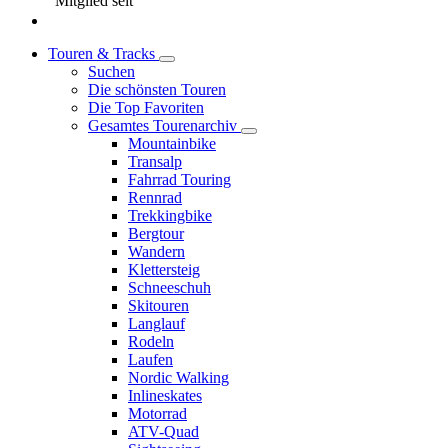
Mitglied seit
Touren & Tracks
Suchen
Die schönsten Touren
Die Top Favoriten
Gesamtes Tourenarchiv
Mountainbike
Transalp
Fahrrad Touring
Rennrad
Trekkingbike
Bergtour
Wandern
Klettersteig
Schneeschuh
Skitouren
Langlauf
Rodeln
Laufen
Nordic Walking
Inlineskates
Motorrad
ATV-Quad