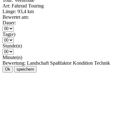
Tour:
Veenroute
Art:
Fahrrad Touring
Länge:
93,4 km
Bewertet am:
Dauer:
Tag(e)
Stunde(n)
Minute(n)
Bewertung:
Landschaft
Spaßfaktor
Kondition
Technik
Ok
speichern