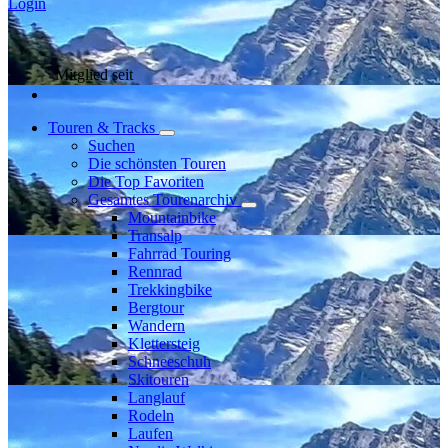
Login
Mitglied seit
Touren & Tracks
Suchen
Die schönsten Touren
Die Top Favoriten
Gesamtes Tourenarchiv
Mountainbike
Transalp
Fahrrad Touring
Rennrad
Trekkingbike
Bergtour
Wandern
Klettersteig
Schneeschuh
Skitouren
Langlauf
Rodeln
Laufen