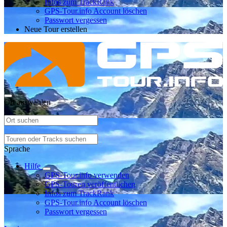
Infos zum TrackRank
GPS-Tour.info Account löschen
Passwort vergessen
Neue Tour erstellen
Ort auswählen
Sprache
Hilfe
GPS-Tour.info verwenden
GPS-Touren veröffentlichen
Infos zum TrackRank
GPS-Tour.info Account löschen
Passwort vergessen