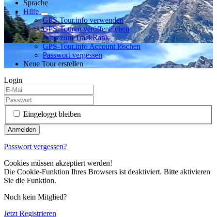
Sprache
Hilfe
GPS-Tour.info verwenden
GPS-Touren veröffentlichen
Infos zum TrackRank
GPS-Tour.info Account löschen
Passwort vergessen
Neue Tour erstellen
Login
Eingeloggt bleiben
Passwort vergessen?
Cookies müssen akzeptiert werden!
Die Cookie-Funktion Ihres Browsers ist deaktiviert. Bitte aktivieren
Sie die Funktion.
Noch kein Mitglied?
Jetzt Registrieren