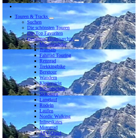
Mitglied seit
Touren & Tracks
Suchen
Die schönsten Touren
Die Top Favoriten
Gesamtes Tourenarchiv
Mountainbike
Transalp
Fahrrad Touring
Rennrad
Trekkingbike
Bergtour
Wandern
Klettersteig
Schneeschuh
Skitouren
Langlauf
Rodeln
Laufen
Nordic Walking
Inlineskates
Motorrad
ATV-Quad