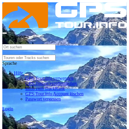
Ort auswählen
Sprache
Hilfe
GPS-Tour.info verwenden
GPS-Touren veröffentlichen
Infos zum TrackRank
GPS-Tour.info Account löschen
Passwort vergessen
Login