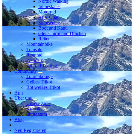
Nordic Walking
Inlineskates
Motorrad
ATV-Quad
Sightseeing
Boot und Kanu
Gleitschirm und Drachen
Reiten
Mountainbike
Transalp
Rennrad
Wandern
Fahrrad Touring
Community
Tourenkönige
Gelbes Trikot
Rot weißes Trikot
App
Über uns
Unsere Ziele
Kontakt
Impressum
Blog
Neu Registrieren