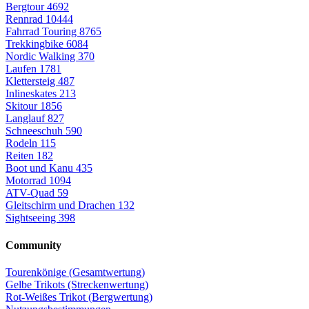
Bergtour
4692
Rennrad
10444
Fahrrad Touring
8765
Trekkingbike
6084
Nordic Walking
370
Laufen
1781
Klettersteig
487
Inlineskates
213
Skitour
1856
Langlauf
827
Schneeschuh
590
Rodeln
115
Reiten
182
Boot und Kanu
435
Motorrad
1094
ATV-Quad
59
Gleitschirm und Drachen
132
Sightseeing
398
Community
Tourenkönige (Gesamtwertung)
Gelbe Trikots (Streckenwertung)
Rot-Weißes Trikot (Bergwertung)