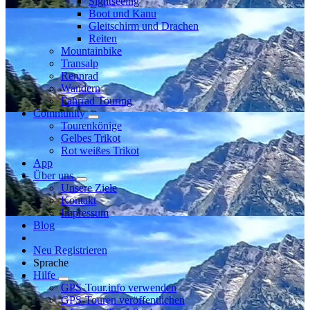
Sightseeing
Boot und Kanu
Gleitschirm und Drachen
Reiten
Mountainbike
Transalp
Rennrad
Wandern
Fahrrad Touring
Community
Tourenkönige
Gelbes Trikot
Rot weißes Trikot
App
Über uns
Unsere Ziele
Kontakt
Impressum
Blog
Neu Registrieren
Sprache
Hilfe
GPS-Tour.info verwenden
GPS-Touren veröffentlichen