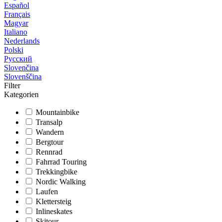
Español
Français
Magyar
Italiano
Nederlands
Polski
Русский
Slovenčina
Slovenščina
Filter
Kategorien
Mountainbike
Transalp
Wandern
Bergtour
Rennrad
Fahrrad Touring
Trekkingbike
Nordic Walking
Laufen
Klettersteig
Inlineskates
Skitour