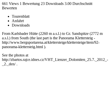
661 Views
1
Bewertung
23 Downloads
3.00
Durchschnitt
Bewerten
Tourenblatt
Anfahrt
Downloads
From Karlsbader Hütte (2260 m a.s.l.) to Gr. Sandspitze (2772 m
a.s.l.) from South (the last part is the Panorama Klettersteig -
http://www.bergsportarena.at/klettersteige/klettersteige/item/92-
panorama-klettersteig.html ).
See the photos at
http://zbartos.rajce.idnes.cz/VHT_Lienzer_Dolomiten_25.7._2012_-
_2._den/ .