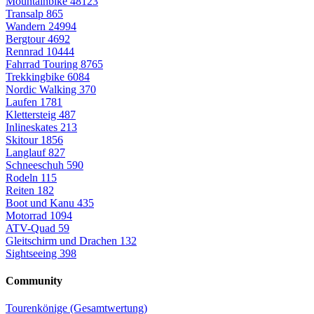
Mountainbike
48123
Transalp
865
Wandern
24994
Bergtour
4692
Rennrad
10444
Fahrrad Touring
8765
Trekkingbike
6084
Nordic Walking
370
Laufen
1781
Klettersteig
487
Inlineskates
213
Skitour
1856
Langlauf
827
Schneeschuh
590
Rodeln
115
Reiten
182
Boot und Kanu
435
Motorrad
1094
ATV-Quad
59
Gleitschirm und Drachen
132
Sightseeing
398
Community
Tourenkönige (Gesamtwertung)