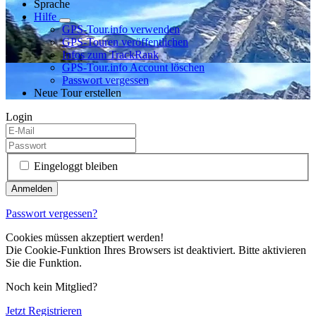
Sprache
Hilfe
GPS-Tour.info verwenden
GPS-Touren veröffentlichen
Infos zum TrackRank
GPS-Tour.info Account löschen
Passwort vergessen
Neue Tour erstellen
Login
Eingeloggt bleiben
Passwort vergessen?
Cookies müssen akzeptiert werden!
Die Cookie-Funktion Ihres Browsers ist deaktiviert. Bitte aktivieren
Sie die Funktion.
Noch kein Mitglied?
Jetzt Registrieren