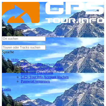
Ort auswählen
Sprache
Hilfe
GPS-Tour.info verwenden
GPS-Touren veröffentlichen
Infos zum TrackRank
GPS-Tour.info Account löschen
Passwort vergessen
Login