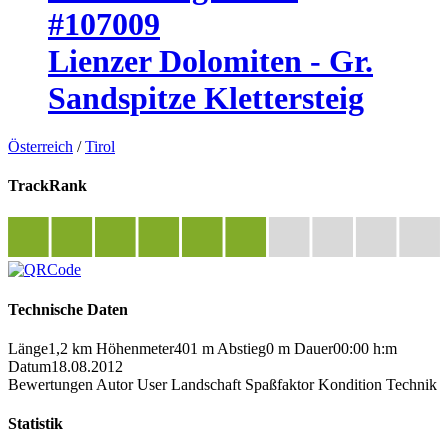
#107009
Lienzer Dolomiten - Gr.
Sandspitze Klettersteig
Österreich
/
Tirol
TrackRank
Technische Daten
Länge
1,2 km
Höhenmeter
401 m
Abstieg
0 m
Dauer
00:00 h:m
Datum
18.08.2012
Bewertungen
Autor
User
Landschaft
Spaßfaktor
Kondition
Technik
Statistik