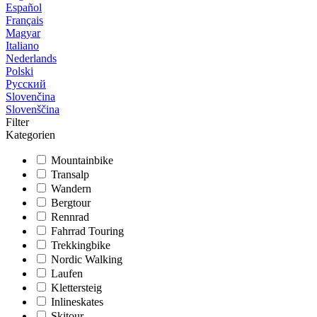
Español
Français
Magyar
Italiano
Nederlands
Polski
Русский
Slovenčina
Slovenščina
Filter
Kategorien
Mountainbike
Transalp
Wandern
Bergtour
Rennrad
Fahrrad Touring
Trekkingbike
Nordic Walking
Laufen
Klettersteig
Inlineskates
Skitour