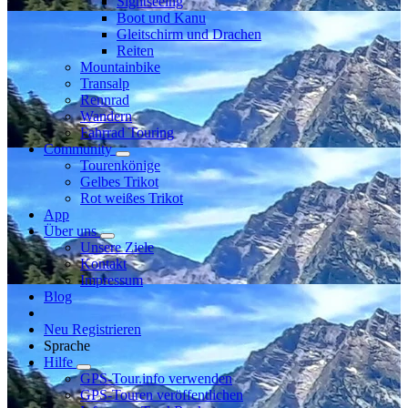
Sightseeing
Boot und Kanu
Gleitschirm und Drachen
Reiten
Mountainbike
Transalp
Rennrad
Wandern
Fahrrad Touring
Community
Tourenkönige
Gelbes Trikot
Rot weißes Trikot
App
Über uns
Unsere Ziele
Kontakt
Impressum
Blog
Neu Registrieren
Sprache
Hilfe
GPS-Tour.info verwenden
GPS-Touren veröffentlichen