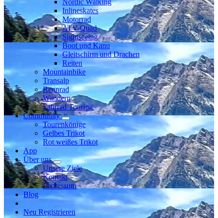
Nordic Walking
Inlineskates
Motorrad
ATV-Quad
Sightseeing
Boot und Kanu
Gleitschirm und Drachen
Reiten
Mountainbike
Transalp
Rennrad
Wandern
Fahrrad Touring
Community
Tourenkönige
Gelbes Trikot
Rot weißes Trikot
App
Über uns
Unsere Ziele
Kontakt
Impressum
Blog
Neu Registrieren