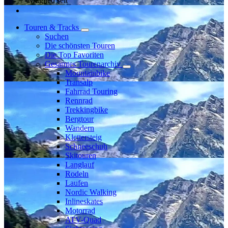
Mitglied seit
Touren & Tracks
Suchen
Die schönsten Touren
Die Top Favoriten
Gesamtes Tourenarchiv
Mountainbike
Transalp
Fahrrad Touring
Rennrad
Trekkingbike
Bergtour
Wandern
Klettersteig
Schneeschuh
Skitouren
Langlauf
Rodeln
Laufen
Nordic Walking
Inlineskates
Motorrad
ATV-Quad