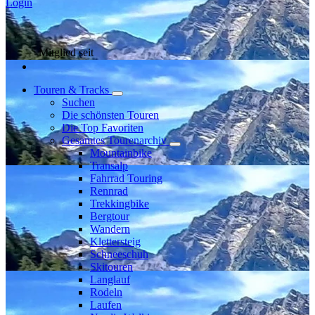
Login
Mitglied seit
Touren & Tracks
Suchen
Die schönsten Touren
Die Top Favoriten
Gesamtes Tourenarchiv
Mountainbike
Transalp
Fahrrad Touring
Rennrad
Trekkingbike
Bergtour
Wandern
Klettersteig
Schneeschuh
Skitouren
Langlauf
Rodeln
Laufen