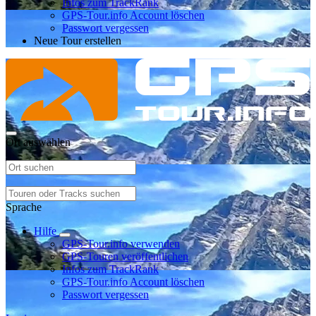
Infos zum TrackRank
GPS-Tour.info Account löschen
Passwort vergessen
Neue Tour erstellen
Ort auswählen
Sprache
Hilfe
GPS-Tour.info verwenden
GPS-Touren veröffentlichen
Infos zum TrackRank
GPS-Tour.info Account löschen
Passwort vergessen