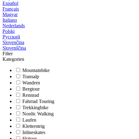
Español
Français
Magyar
Italiano
Nederlands
Polski
Русский
Slovenčina
Slovenščina
Filter
Kategorien
Mountainbike
Transalp
Wandern
Bergtour
Rennrad
Fahrrad Touring
Trekkingbike
Nordic Walking
Laufen
Klettersteig
Inlineskates
Skitour