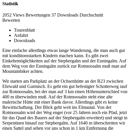
Statistik
2052 Views
Bewertungen
37 Downloads
Durchschnitt
Bewerten
Tourenblatt
Anfahrt
Downloads
Eine einfache allerdings etwas lange Wanderung, die man auch gut
mit konditionsstarken Kindern machen kann. Es gibt zwei
Einkehrmöglichkeiten auf der Stepbergalm und der Enningalm. Auf
dem Weg von der Enningalm zurück zur Rotmoosalm muß man auf
Mountainbiker achten.
Wir starten am Parkplatz an der Ochsenhütte an der B23 zwischen
Ehrwald und Garmisch. Es geht ein gut befestigter Schotterweg rauf
zur Rotmoosalm, bei der man auf 3 km einen Höhenunterschied von
400 m überwinden muß. Auf der Rotmoosalm steht eine alte
malerische Hütte mit einer Bank davor. Allerdings gibt es keine
Bewirtschaftung. Der Blick geht weit ins Elmautal. Von der
Rotmoosalm wird der Weg enger (vor 25 Jahren noch ein Pfad, jetzt
für das Quad des Bauers auf der Stepbergalm erweitert) und steigt in
Serpentinen hinauf zur Stepbergalm. Auf 1640 m überschreiten wir
einen Sattel und sehen vor uns schon in 1 km Entfernung die