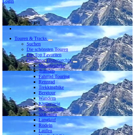
Login
Mitglied seit
Touren & Tracks
Suchen
Die schönsten Touren
Die Top Favoriten
Gesamtes Tourenarchiv
Mountainbike
Transalp
Fahrrad Touring
Rennrad
Trekkingbike
Bergtour
Wandern
Klettersteig
Schneeschuh
Skitouren
Langlauf
Rodeln
Laufen