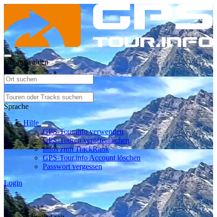
Ort auswählen
Sprache
Hilfe
GPS-Tour.info verwenden
GPS-Touren veröffentlichen
Infos zum TrackRank
GPS-Tour.info Account löschen
Passwort vergessen
Login