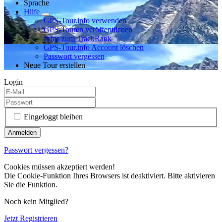
Sprache
Hilfe
GPS-Tour.info verwenden
GPS-Touren veröffentlichen
Infos zum TrackRank
GPS-Tour.info Account löschen
Passwort vergessen
Neue Tour erstellen
Login
Eingeloggt bleiben
Passwort vergessen?
Cookies müssen akzeptiert werden!
Die Cookie-Funktion Ihres Browsers ist deaktiviert. Bitte aktivieren
Sie die Funktion.
Noch kein Mitglied?
Jetzt Registrieren