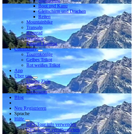
Sightseeing
Boot und Kanu
Gleitschirm und Drachen
Reiten
Mountainbike
Transalp
Rennrad
Wandern
Fahrrad Touring
Community
Tourenkönige
Gelbes Trikot
Rot weißes Trikot
App
Über uns
Unsere Ziele
Kontakt
Impressum
Blog
Neu Registrieren
Sprache
Hilfe
GPS-Tour.info verwenden
GPS-Touren veröffentlichen