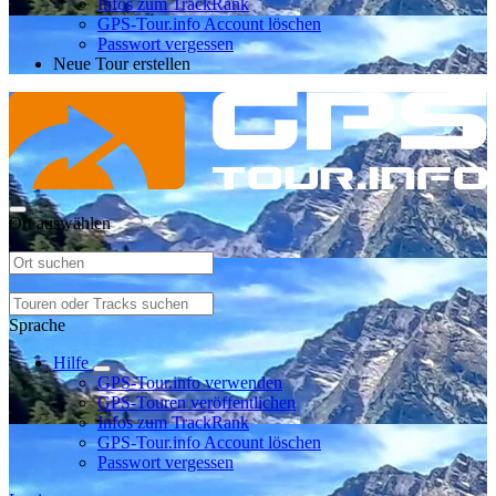
Infos zum TrackRank
GPS-Tour.info Account löschen
Passwort vergessen
Neue Tour erstellen
Ort auswählen
Sprache
Hilfe
GPS-Tour.info verwenden
GPS-Touren veröffentlichen
Infos zum TrackRank
GPS-Tour.info Account löschen
Passwort vergessen