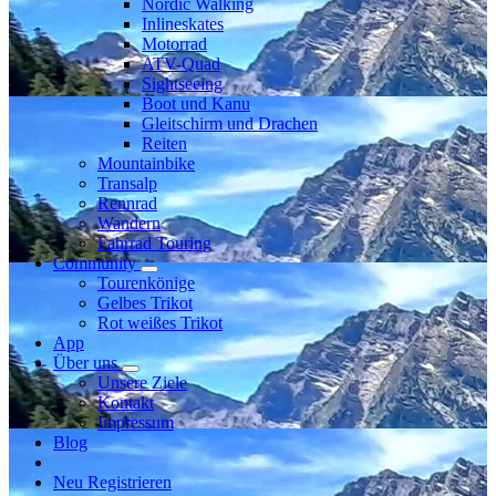
Nordic Walking
Inlineskates
Motorrad
ATV-Quad
Sightseeing
Boot und Kanu
Gleitschirm und Drachen
Reiten
Mountainbike
Transalp
Rennrad
Wandern
Fahrrad Touring
Community
Tourenkönige
Gelbes Trikot
Rot weißes Trikot
App
Über uns
Unsere Ziele
Kontakt
Impressum
Blog
Neu Registrieren