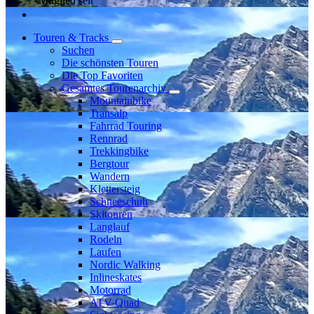
Mitglied seit
Touren & Tracks
Suchen
Die schönsten Touren
Die Top Favoriten
Gesamtes Tourenarchiv
Mountainbike
Transalp
Fahrrad Touring
Rennrad
Trekkingbike
Bergtour
Wandern
Klettersteig
Schneeschuh
Skitouren
Langlauf
Rodeln
Laufen
Nordic Walking
Inlineskates
Motorrad
ATV-Quad