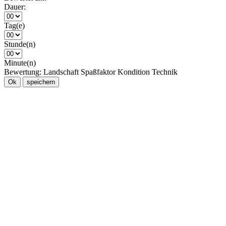
Dauer:
Tag(e)
Stunde(n)
Minute(n)
Bewertung:
Landschaft
Spaßfaktor
Kondition
Technik
Ok
speichern