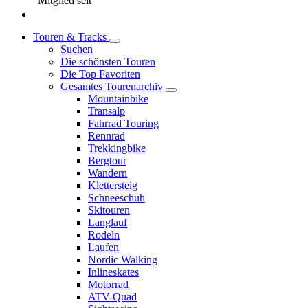
Mitglied seit
Touren & Tracks
Suchen
Die schönsten Touren
Die Top Favoriten
Gesamtes Tourenarchiv
Mountainbike
Transalp
Fahrrad Touring
Rennrad
Trekkingbike
Bergtour
Wandern
Klettersteig
Schneeschuh
Skitouren
Langlauf
Rodeln
Laufen
Nordic Walking
Inlineskates
Motorrad
ATV-Quad