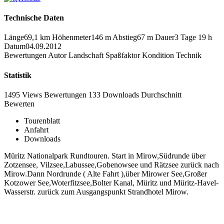
Technische Daten
Länge
69,1 km
Höhenmeter
146 m
Abstieg
67 m
Dauer
3 Tage 19 h
Datum
04.09.2012
Bewertungen
Autor
Landschaft
Spaßfaktor
Kondition
Technik
Statistik
1495 Views
Bewertungen
133 Downloads
Durchschnitt
Bewerten
Tourenblatt
Anfahrt
Downloads
Müritz Nationalpark Rundtouren. Start in Mirow,Südrunde über
Zotzensee, Vilzsee,Labussee,Gobenowsee und Rätzsee zurück nach
Mirow.Dann Nordrunde ( Alte Fahrt ),über Mirower See,Großer
Kotzower See,Woterfitzsee,Bolter Kanal, Müritz und Müritz-Havel-
Wasserstr. zurück zum Ausgangspunkt Strandhotel Mirow.