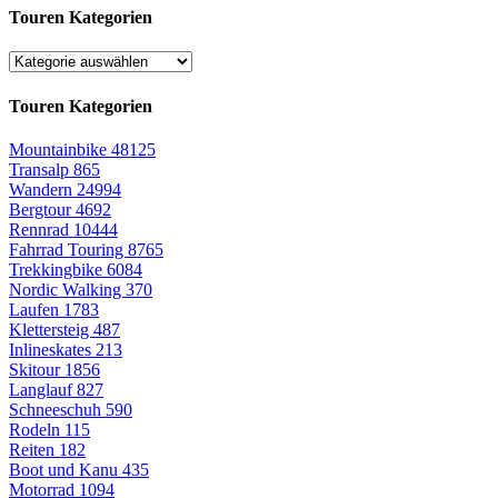
Touren Kategorien
Touren Kategorien
Mountainbike
48125
Transalp
865
Wandern
24994
Bergtour
4692
Rennrad
10444
Fahrrad Touring
8765
Trekkingbike
6084
Nordic Walking
370
Laufen
1783
Klettersteig
487
Inlineskates
213
Skitour
1856
Langlauf
827
Schneeschuh
590
Rodeln
115
Reiten
182
Boot und Kanu
435
Motorrad
1094