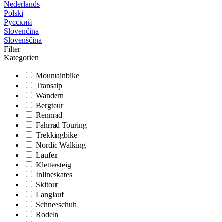
Nederlands
Polski
Русский
Slovenčina
Slovenščina
Filter
Kategorien
Mountainbike
Transalp
Wandern
Bergtour
Rennrad
Fahrrad Touring
Trekkingbike
Nordic Walking
Laufen
Klettersteig
Inlineskates
Skitour
Langlauf
Schneeschuh
Rodeln