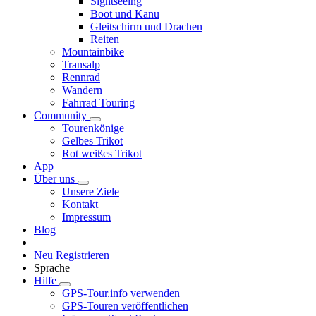
Sightseeing
Boot und Kanu
Gleitschirm und Drachen
Reiten
Mountainbike
Transalp
Rennrad
Wandern
Fahrrad Touring
Community
Tourenkönige
Gelbes Trikot
Rot weißes Trikot
App
Über uns
Unsere Ziele
Kontakt
Impressum
Blog
Neu Registrieren
Sprache
Hilfe
GPS-Tour.info verwenden
GPS-Touren veröffentlichen