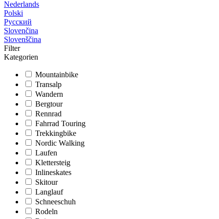
Nederlands
Polski
Русский
Slovenčina
Slovenščina
Filter
Kategorien
Mountainbike
Transalp
Wandern
Bergtour
Rennrad
Fahrrad Touring
Trekkingbike
Nordic Walking
Laufen
Klettersteig
Inlineskates
Skitour
Langlauf
Schneeschuh
Rodeln