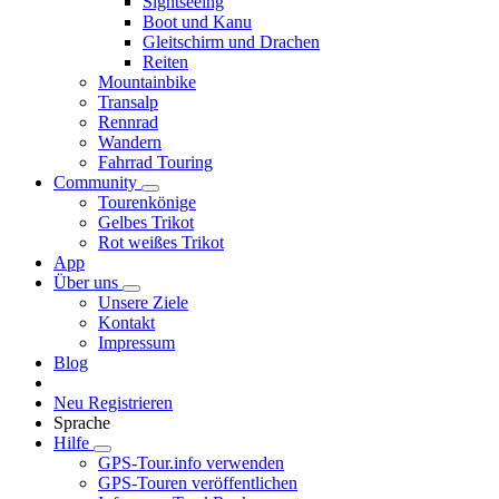
Sightseeing
Boot und Kanu
Gleitschirm und Drachen
Reiten
Mountainbike
Transalp
Rennrad
Wandern
Fahrrad Touring
Community
Tourenkönige
Gelbes Trikot
Rot weißes Trikot
App
Über uns
Unsere Ziele
Kontakt
Impressum
Blog
Neu Registrieren
Sprache
Hilfe
GPS-Tour.info verwenden
GPS-Touren veröffentlichen