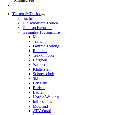
Mitglied seit
Touren & Tracks
Suchen
Die schönsten Touren
Die Top Favoriten
Gesamtes Tourenarchiv
Mountainbike
Transalp
Fahrrad Touring
Rennrad
Trekkingbike
Bergtour
Wandern
Klettersteig
Schneeschuh
Skitouren
Langlauf
Rodeln
Laufen
Nordic Walking
Inlineskates
Motorrad
ATV-Quad