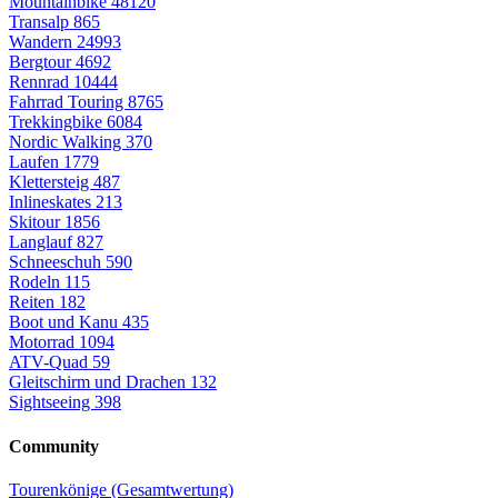
Mountainbike
48120
Transalp
865
Wandern
24993
Bergtour
4692
Rennrad
10444
Fahrrad Touring
8765
Trekkingbike
6084
Nordic Walking
370
Laufen
1779
Klettersteig
487
Inlineskates
213
Skitour
1856
Langlauf
827
Schneeschuh
590
Rodeln
115
Reiten
182
Boot und Kanu
435
Motorrad
1094
ATV-Quad
59
Gleitschirm und Drachen
132
Sightseeing
398
Community
Tourenkönige (Gesamtwertung)