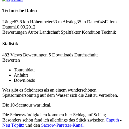
Technische Daten
Länge
63,8 km
Höhenmeter
33 m
Abstieg
35 m
Dauer
04:42 h:m
Datum
10.09.2012
Bewertungen
Autor
Landschaft
Spaßfaktor
Kondition
Technik
Statistik
483 Views
Bewertungen
5 Downloads
Durchschnitt
Bewerten
Tourenblatt
Anfahrt
Downloads
Was gibt es Schöneres als an einem wunderschönen
Spätsommersonntag auf dem Wasser sich die Zeit zu vertreiben.
Die 10-Seentour war ideal.
Die Sehenswürdigkeiten kommen hier Schlag auf Schlag.
Besonders schön fand ich allerdings das Stück zwischen
Caputh
-
Neu Töplitz
und den
Sacrow-Paretzer-Kanal
.