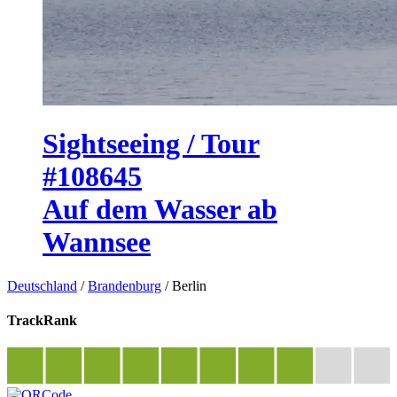
Sightseeing / Tour
#108645
Auf dem Wasser ab
Wannsee
Deutschland
/
Brandenburg
/
Berlin
TrackRank