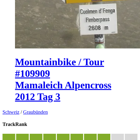
Mountainbike / Tour
#109909
Mamaleich Alpencross
2012 Tag 3
Schweiz
/
Graubünden
TrackRank