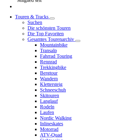
Mitglied seit
Touren & Tracks
Suchen
Die schönsten Touren
Die Top Favoriten
Gesamtes Tourenarchiv
Mountainbike
Transalp
Fahrrad Touring
Rennrad
Trekkingbike
Bergtour
Wandern
Klettersteig
Schneeschuh
Skitouren
Langlauf
Rodeln
Laufen
Nordic Walking
Inlineskates
Motorrad
ATV-Quad