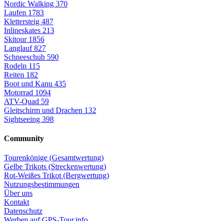
Nordic Walking
370
Laufen
1783
Klettersteig
487
Inlineskates
213
Skitour
1856
Langlauf
827
Schneeschuh
590
Rodeln
115
Reiten
182
Boot und Kanu
435
Motorrad
1094
ATV-Quad
59
Gleitschirm und Drachen
132
Sightseeing
398
Community
Tourenkönige (Gesamtwertung)
Gelbe Trikots (Streckenwertung)
Rot-Weißes Trikot (Bergwertung)
Nutzungsbestimmungen
Über uns
Kontakt
Datenschutz
Werben auf GPS-Tour.info