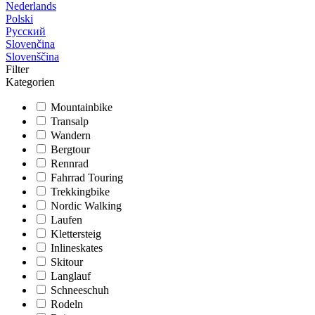
Nederlands
Polski
Русский
Slovenčina
Slovenščina
Filter
Kategorien
Mountainbike
Transalp
Wandern
Bergtour
Rennrad
Fahrrad Touring
Trekkingbike
Nordic Walking
Laufen
Klettersteig
Inlineskates
Skitour
Langlauf
Schneeschuh
Rodeln