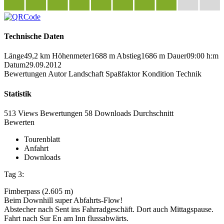
Technische Daten
Länge
49,2 km
Höhenmeter
1688 m
Abstieg
1686 m
Dauer
09:00 h:m
Datum
29.09.2012
Bewertungen
Autor
Landschaft
Spaßfaktor
Kondition
Technik
Statistik
513 Views
Bewertungen
58 Downloads
Durchschnitt
Bewerten
Tourenblatt
Anfahrt
Downloads
Tag 3:
Fimberpass (2.605 m)
Beim Downhill super Abfahrts-Flow!
Abstecher nach Sent ins Fahrradgeschäft. Dort auch Mittagspause.
Fahrt nach Sur En am Inn flussabwärts.