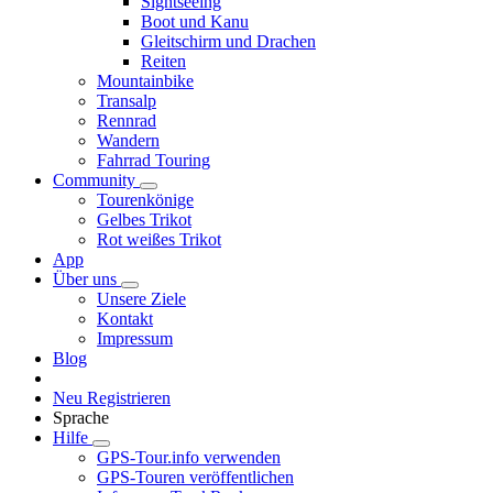
Sightseeing
Boot und Kanu
Gleitschirm und Drachen
Reiten
Mountainbike
Transalp
Rennrad
Wandern
Fahrrad Touring
Community
Tourenkönige
Gelbes Trikot
Rot weißes Trikot
App
Über uns
Unsere Ziele
Kontakt
Impressum
Blog
Neu Registrieren
Sprache
Hilfe
GPS-Tour.info verwenden
GPS-Touren veröffentlichen