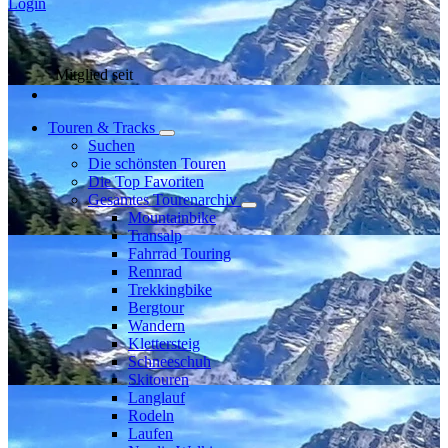
Login
Mitglied seit
Touren & Tracks
Suchen
Die schönsten Touren
Die Top Favoriten
Gesamtes Tourenarchiv
Mountainbike
Transalp
Fahrrad Touring
Rennrad
Trekkingbike
Bergtour
Wandern
Klettersteig
Schneeschuh
Skitouren
Langlauf
Rodeln
Laufen