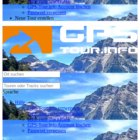
Infos zum TrackRank
GPS-Tour.info Account löschen
Passwort vergessen
Neue Tour erstellen
Ort auswählen
Sprache
Hilfe
GPS-Tour.info verwenden
GPS-Touren veröffentlichen
Infos zum TrackRank
GPS-Tour.info Account löschen
Passwort vergessen