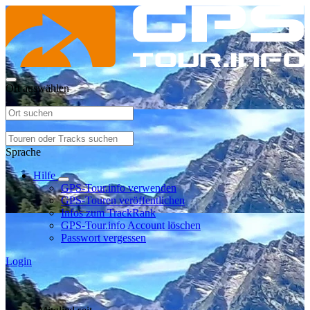
Ort auswählen
Sprache
Hilfe
GPS-Tour.info verwenden
GPS-Touren veröffentlichen
Infos zum TrackRank
GPS-Tour.info Account löschen
Passwort vergessen
Login