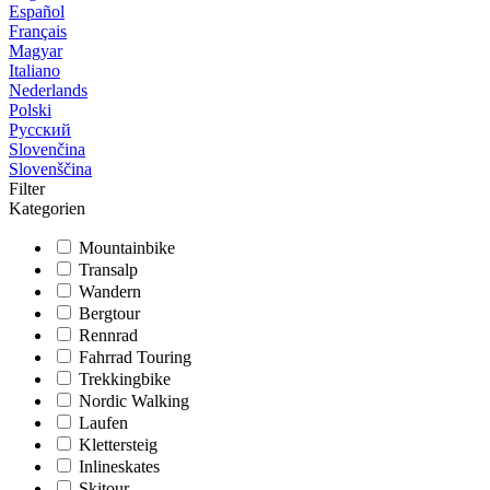
Español
Français
Magyar
Italiano
Nederlands
Polski
Русский
Slovenčina
Slovenščina
Filter
Kategorien
Mountainbike
Transalp
Wandern
Bergtour
Rennrad
Fahrrad Touring
Trekkingbike
Nordic Walking
Laufen
Klettersteig
Inlineskates
Skitour