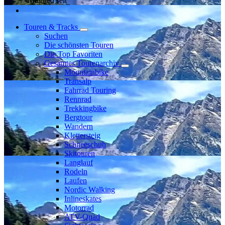
Mitglied seit
Touren & Tracks
Suchen
Die schönsten Touren
Die Top Favoriten
Gesamtes Tourenarchiv
Mountainbike
Transalp
Fahrrad Touring
Rennrad
Trekkingbike
Bergtour
Wandern
Klettersteig
Schneeschuh
Skitouren
Langlauf
Rodeln
Laufen
Nordic Walking
Inlineskates
Motorrad
ATV-Quad