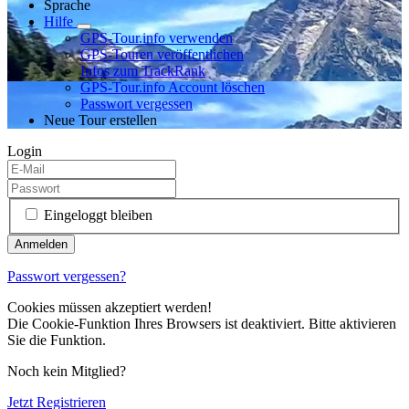
Sprache
Hilfe
GPS-Tour.info verwenden
GPS-Touren veröffentlichen
Infos zum TrackRank
GPS-Tour.info Account löschen
Passwort vergessen
Neue Tour erstellen
Login
Eingeloggt bleiben
Passwort vergessen?
Cookies müssen akzeptiert werden!
Die Cookie-Funktion Ihres Browsers ist deaktiviert. Bitte aktivieren
Sie die Funktion.
Noch kein Mitglied?
Jetzt Registrieren