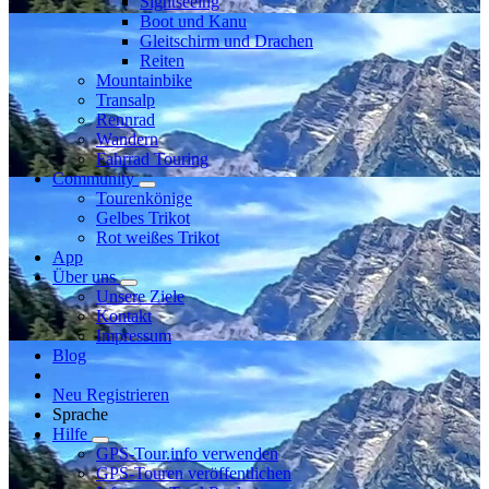
Sightseeing
Boot und Kanu
Gleitschirm und Drachen
Reiten
Mountainbike
Transalp
Rennrad
Wandern
Fahrrad Touring
Community
Tourenkönige
Gelbes Trikot
Rot weißes Trikot
App
Über uns
Unsere Ziele
Kontakt
Impressum
Blog
Neu Registrieren
Sprache
Hilfe
GPS-Tour.info verwenden
GPS-Touren veröffentlichen