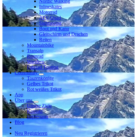
Nordic Walking
Inlineskates
Motorrad
ATV-Quad
Sightseeing
Boot und Kanu
Gleitschirm und Drachen
Reiten
Mountainbike
Transalp
Rennrad
Wandern
Fahrrad Touring
Community
Tourenkönige
Gelbes Trikot
Rot weißes Trikot
App
Über uns
Unsere Ziele
Kontakt
Impressum
Blog
Neu Registrieren