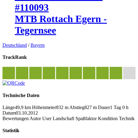
#110093
MTB Rottach Egern -
Tegernsee
Deutschland
/
Bayern
TrackRank
Technische Daten
Länge
49,9 km
Höhenmeter
832 m
Abstieg
827 m
Dauer
1 Tag 0 h
Datum
03.10.2012
Bewertungen
Autor
User
Landschaft
Spaßfaktor
Kondition
Technik
Statistik