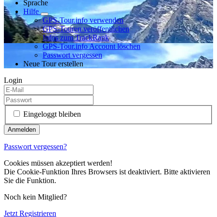
Sprache
Hilfe
GPS-Tour.info verwenden
GPS-Touren veröffentlichen
Infos zum TrackRank
GPS-Tour.info Account löschen
Passwort vergessen
Neue Tour erstellen
Login
Eingeloggt bleiben
Passwort vergessen?
Cookies müssen akzeptiert werden!
Die Cookie-Funktion Ihres Browsers ist deaktiviert. Bitte aktivieren
Sie die Funktion.
Noch kein Mitglied?
Jetzt Registrieren