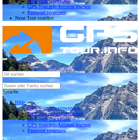
Infos zum TrackRank
GPS-Tour.info Account löschen
Passwort vergessen
Neue Tour erstellen
Ort auswählen
Sprache
Hilfe
GPS-Tour.info verwenden
GPS-Touren veröffentlichen
Infos zum TrackRank
GPS-Tour.info Account löschen
Passwort vergessen