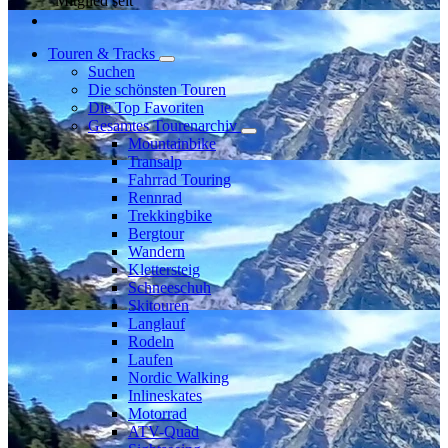
Mitglied seit
Touren & Tracks
Suchen
Die schönsten Touren
Die Top Favoriten
Gesamtes Tourenarchiv
Mountainbike
Transalp
Fahrrad Touring
Rennrad
Trekkingbike
Bergtour
Wandern
Klettersteig
Schneeschuh
Skitouren
Langlauf
Rodeln
Laufen
Nordic Walking
Inlineskates
Motorrad
ATV-Quad