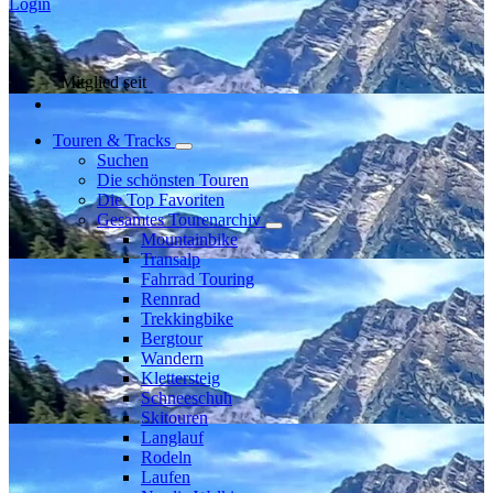
Login
Mitglied seit
Touren & Tracks
Suchen
Die schönsten Touren
Die Top Favoriten
Gesamtes Tourenarchiv
Mountainbike
Transalp
Fahrrad Touring
Rennrad
Trekkingbike
Bergtour
Wandern
Klettersteig
Schneeschuh
Skitouren
Langlauf
Rodeln
Laufen