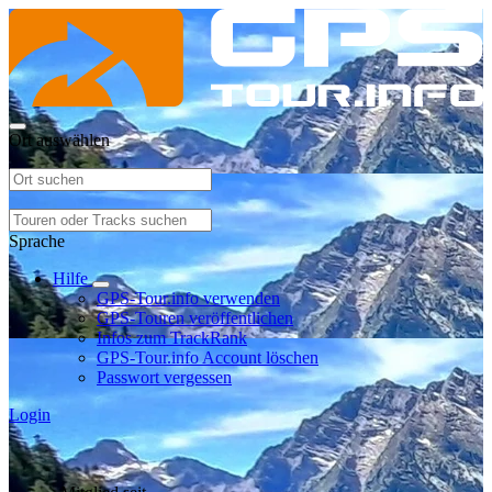
Ort auswählen
Sprache
Hilfe
GPS-Tour.info verwenden
GPS-Touren veröffentlichen
Infos zum TrackRank
GPS-Tour.info Account löschen
Passwort vergessen
Login