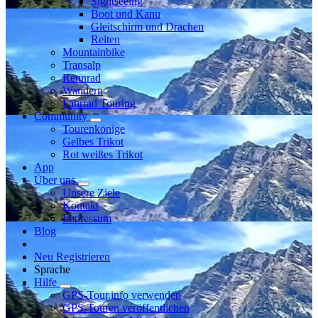
Sightseeing
Boot und Kanu
Gleitschirm und Drachen
Reiten
Mountainbike
Transalp
Rennrad
Wandern
Fahrrad Touring
Community
Tourenkönige
Gelbes Trikot
Rot weißes Trikot
App
Über uns
Unsere Ziele
Kontakt
Impressum
Blog
Neu Registrieren
Sprache
Hilfe
GPS-Tour.info verwenden
GPS-Touren veröffentlichen