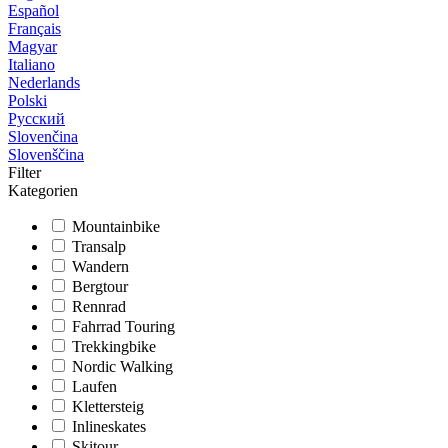
Español
Français
Magyar
Italiano
Nederlands
Polski
Русский
Slovenčina
Slovenščina
Filter
Kategorien
Mountainbike
Transalp
Wandern
Bergtour
Rennrad
Fahrrad Touring
Trekkingbike
Nordic Walking
Laufen
Klettersteig
Inlineskates
Skitour