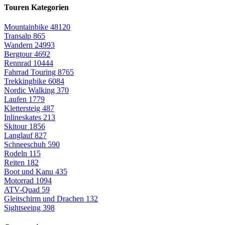
Touren Kategorien
Mountainbike
48120
Transalp
865
Wandern
24993
Bergtour
4692
Rennrad
10444
Fahrrad Touring
8765
Trekkingbike
6084
Nordic Walking
370
Laufen
1779
Klettersteig
487
Inlineskates
213
Skitour
1856
Langlauf
827
Schneeschuh
590
Rodeln
115
Reiten
182
Boot und Kanu
435
Motorrad
1094
ATV-Quad
59
Gleitschirm und Drachen
132
Sightseeing
398