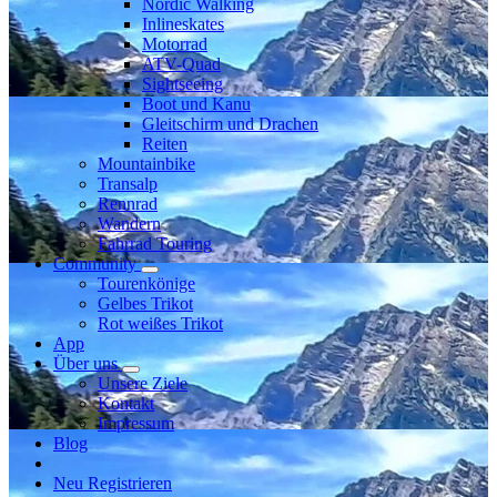
Nordic Walking
Inlineskates
Motorrad
ATV-Quad
Sightseeing
Boot und Kanu
Gleitschirm und Drachen
Reiten
Mountainbike
Transalp
Rennrad
Wandern
Fahrrad Touring
Community
Tourenkönige
Gelbes Trikot
Rot weißes Trikot
App
Über uns
Unsere Ziele
Kontakt
Impressum
Blog
Neu Registrieren