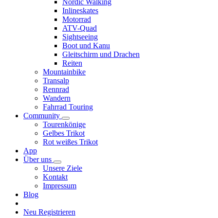
Nordic Walking
Inlineskates
Motorrad
ATV-Quad
Sightseeing
Boot und Kanu
Gleitschirm und Drachen
Reiten
Mountainbike
Transalp
Rennrad
Wandern
Fahrrad Touring
Community
Tourenkönige
Gelbes Trikot
Rot weißes Trikot
App
Über uns
Unsere Ziele
Kontakt
Impressum
Blog
Neu Registrieren