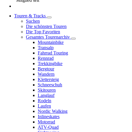
Mitglied seit
Touren & Tracks
Suchen
Die schönsten Touren
Die Top Favoriten
Gesamtes Tourenarchiv
Mountainbike
Transalp
Fahrrad Touring
Rennrad
Trekkingbike
Bergtour
Wandern
Klettersteig
Schneeschuh
Skitouren
Langlauf
Rodeln
Laufen
Nordic Walking
Inlineskates
Motorrad
ATV-Quad