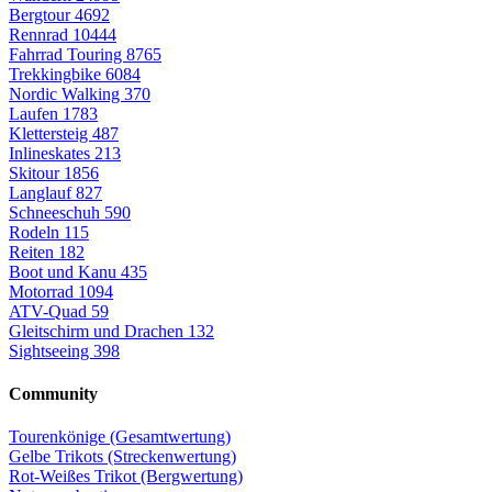
Bergtour
4692
Rennrad
10444
Fahrrad Touring
8765
Trekkingbike
6084
Nordic Walking
370
Laufen
1783
Klettersteig
487
Inlineskates
213
Skitour
1856
Langlauf
827
Schneeschuh
590
Rodeln
115
Reiten
182
Boot und Kanu
435
Motorrad
1094
ATV-Quad
59
Gleitschirm und Drachen
132
Sightseeing
398
Community
Tourenkönige (Gesamtwertung)
Gelbe Trikots (Streckenwertung)
Rot-Weißes Trikot (Bergwertung)