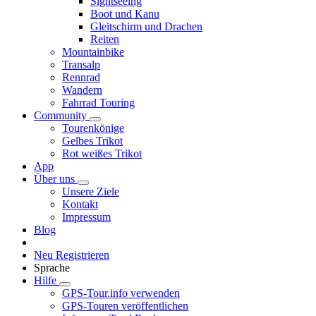
Sightseeing
Boot und Kanu
Gleitschirm und Drachen
Reiten
Mountainbike
Transalp
Rennrad
Wandern
Fahrrad Touring
Community
Tourenkönige
Gelbes Trikot
Rot weißes Trikot
App
Über uns
Unsere Ziele
Kontakt
Impressum
Blog
Neu Registrieren
Sprache
Hilfe
GPS-Tour.info verwenden
GPS-Touren veröffentlichen