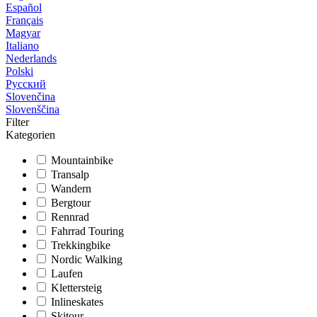
Español
Français
Magyar
Italiano
Nederlands
Polski
Русский
Slovenčina
Slovenščina
Filter
Kategorien
Mountainbike
Transalp
Wandern
Bergtour
Rennrad
Fahrrad Touring
Trekkingbike
Nordic Walking
Laufen
Klettersteig
Inlineskates
Skitour