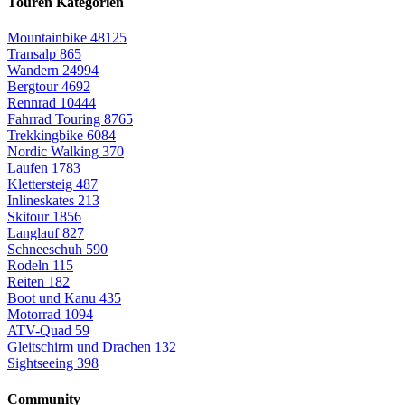
Touren Kategorien
Mountainbike
48125
Transalp
865
Wandern
24994
Bergtour
4692
Rennrad
10444
Fahrrad Touring
8765
Trekkingbike
6084
Nordic Walking
370
Laufen
1783
Klettersteig
487
Inlineskates
213
Skitour
1856
Langlauf
827
Schneeschuh
590
Rodeln
115
Reiten
182
Boot und Kanu
435
Motorrad
1094
ATV-Quad
59
Gleitschirm und Drachen
132
Sightseeing
398
Community