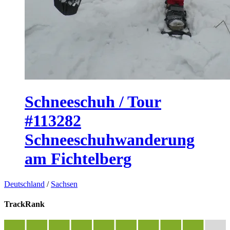
Schneeschuh / Tour
#113282
Schneeschuhwanderung
am Fichtelberg
Deutschland
/
Sachsen
TrackRank