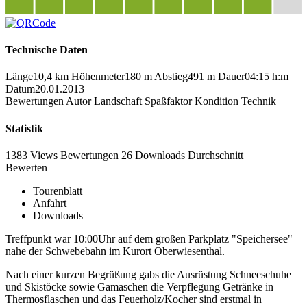
Technische Daten
Länge
10,4 km
Höhenmeter
180 m
Abstieg
491 m
Dauer
04:15 h:m
Datum
20.01.2013
Bewertungen
Autor
Landschaft
Spaßfaktor
Kondition
Technik
Statistik
1383 Views
Bewertungen
26 Downloads
Durchschnitt
Bewerten
Tourenblatt
Anfahrt
Downloads
Treffpunkt war 10:00Uhr auf dem großen Parkplatz "Speichersee"
nahe der Schwebebahn im Kurort Oberwiesenthal.
Nach einer kurzen Begrüßung gabs die Ausrüstung Schneeschuhe
und Skistöcke sowie Gamaschen die Verpflegung Getränke in
Thermosflaschen und das Feuerholz/Kocher sind erstmal in