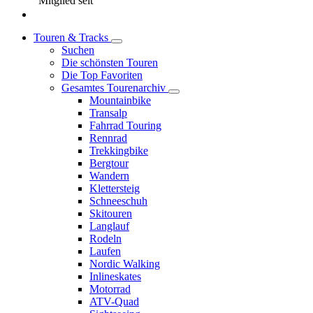
Mitglied seit
Touren & Tracks
Suchen
Die schönsten Touren
Die Top Favoriten
Gesamtes Tourenarchiv
Mountainbike
Transalp
Fahrrad Touring
Rennrad
Trekkingbike
Bergtour
Wandern
Klettersteig
Schneeschuh
Skitouren
Langlauf
Rodeln
Laufen
Nordic Walking
Inlineskates
Motorrad
ATV-Quad