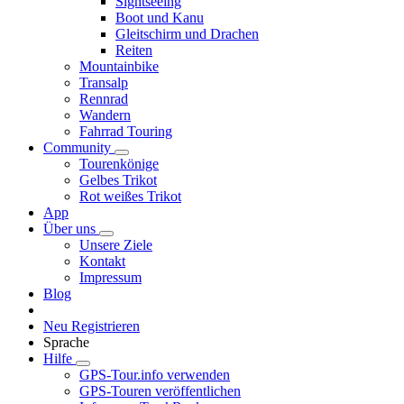
Sightseeing
Boot und Kanu
Gleitschirm und Drachen
Reiten
Mountainbike
Transalp
Rennrad
Wandern
Fahrrad Touring
Community
Tourenkönige
Gelbes Trikot
Rot weißes Trikot
App
Über uns
Unsere Ziele
Kontakt
Impressum
Blog
Neu Registrieren
Sprache
Hilfe
GPS-Tour.info verwenden
GPS-Touren veröffentlichen