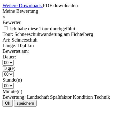
Weitere Downloads
PDF downloaden
Meine Bewertung
×
Bewerten
Ich habe diese Tour durchgeführt
Tour:
Schneeschuhwanderung am Fichtelberg
Art:
Schneeschuh
Länge:
10,4 km
Bewertet am:
Dauer:
Tag(e)
Stunde(n)
Minute(n)
Bewertung:
Landschaft
Spaßfaktor
Kondition
Technik
Ok
speichern