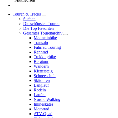
Mitglied seit
Touren & Tracks
Suchen
Die schönsten Touren
Die Top Favoriten
Gesamtes Tourenarchiv
Mountainbike
Transalp
Fahrrad Touring
Rennrad
Trekkingbike
Bergtour
Wandern
Klettersteig
Schneeschuh
Skitouren
Langlauf
Rodeln
Laufen
Nordic Walking
Inlineskates
Motorrad
ATV-Quad