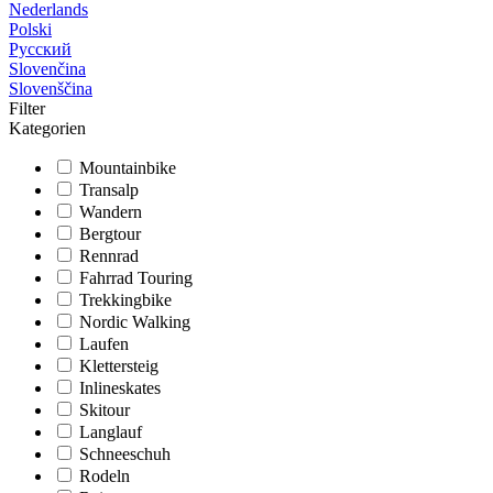
Nederlands
Polski
Русский
Slovenčina
Slovenščina
Filter
Kategorien
Mountainbike
Transalp
Wandern
Bergtour
Rennrad
Fahrrad Touring
Trekkingbike
Nordic Walking
Laufen
Klettersteig
Inlineskates
Skitour
Langlauf
Schneeschuh
Rodeln