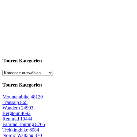
Touren Kategorien
Touren Kategorien
Mountainbike
48120
Transalp
865
Wandern
24993
Bergtour
4692
Rennrad
10444
Fahrrad Touring
8765
Trekkingbike
6084
Nordic Walking
370