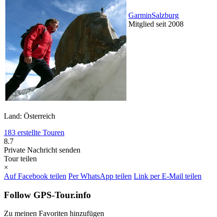
GarminSalzburg
Mitglied seit 2008
Land: Österreich
183 erstellte Touren
8.7
Private Nachricht senden
Tour teilen
×
Auf Facebook teilen
Per WhatsApp teilen
Link per E-Mail teilen
Follow GPS-Tour.info
Zu meinen Favoriten hinzufügen