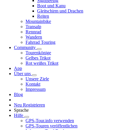
Sightseeing
Boot und Kanu
Gleitschirm und Drachen
Reiten
Mountainbike
Transalp
Rennrad
Wandern
Fahrrad Touring
Community
Tourenkönige
Gelbes Trikot
Rot weißes Trikot
App
Über uns
Unsere Ziele
Kontakt
Impressum
Blog
Neu Registrieren
Sprache
Hilfe
GPS-Tour.info verwenden
GPS-Touren veröffentlichen