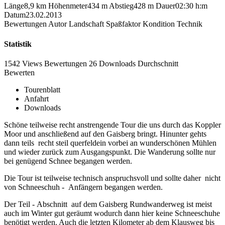
Länge
8,9 km
Höhenmeter
434 m
Abstieg
428 m
Dauer
02:30 h:m
Datum
23.02.2013
Bewertungen
Autor
Landschaft
Spaßfaktor
Kondition
Technik
Statistik
1542 Views
Bewertungen
26 Downloads
Durchschnitt
Bewerten
Tourenblatt
Anfahrt
Downloads
Schöne teilweise recht anstrengende Tour die uns durch das Koppler
Moor und anschließend auf den Gaisberg bringt. Hinunter gehts
dann teils recht steil querfeldein vorbei an wunderschönen Mühlen
und wieder zurück zum Ausgangspunkt. Die Wanderung sollte nur
bei genügend Schnee begangen werden.
Die Tour ist teilweise technisch anspruchsvoll und sollte daher nicht
von Schneeschuh - Anfängern begangen werden.
Der Teil - Abschnitt auf dem Gaisberg Rundwanderweg ist meist
auch im Winter gut geräumt wodurch dann hier keine Schneeschuhe
benötigt werden. Auch die letzten Kilometer ab dem Klausweg bis