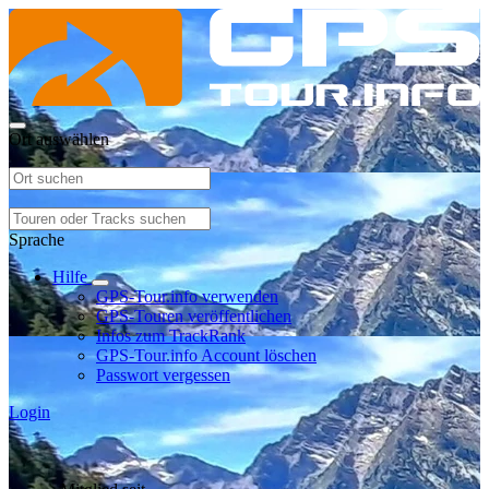
Ort auswählen
Sprache
Hilfe
GPS-Tour.info verwenden
GPS-Touren veröffentlichen
Infos zum TrackRank
GPS-Tour.info Account löschen
Passwort vergessen
Login