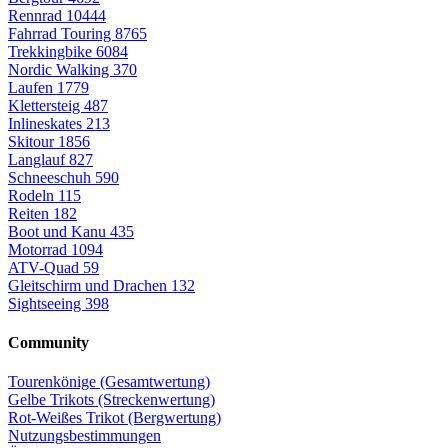
Rennrad
10444
Fahrrad Touring
8765
Trekkingbike
6084
Nordic Walking
370
Laufen
1779
Klettersteig
487
Inlineskates
213
Skitour
1856
Langlauf
827
Schneeschuh
590
Rodeln
115
Reiten
182
Boot und Kanu
435
Motorrad
1094
ATV-Quad
59
Gleitschirm und Drachen
132
Sightseeing
398
Community
Tourenkönige (Gesamtwertung)
Gelbe Trikots (Streckenwertung)
Rot-Weißes Trikot (Bergwertung)
Nutzungsbestimmungen