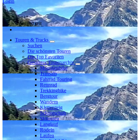
Login
Mitglied seit
Touren & Tracks
Suchen
Die schönsten Touren
Die Top Favoriten
Gesamtes Tourenarchiv
Mountainbike
Transalp
Fahrrad Touring
Rennrad
Trekkingbike
Bergtour
Wandern
Klettersteig
Schneeschuh
Skitouren
Langlauf
Rodeln
Laufen