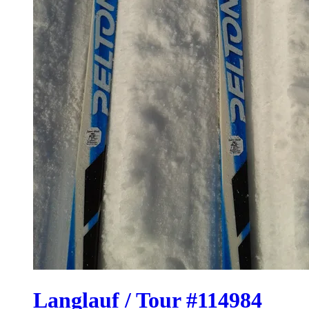
Langlauf / Tour #114984