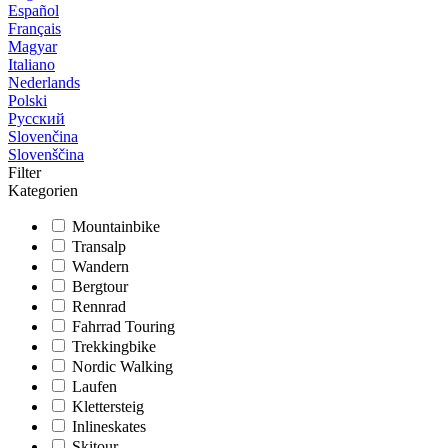
Español
Français
Magyar
Italiano
Nederlands
Polski
Русский
Slovenčina
Slovenščina
Filter
Kategorien
Mountainbike
Transalp
Wandern
Bergtour
Rennrad
Fahrrad Touring
Trekkingbike
Nordic Walking
Laufen
Klettersteig
Inlineskates
Skitour