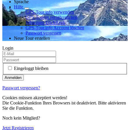
Sprache
Hilfe
GPS-Tour.info verwenden
GPS-Touren veröffentlichen
Infos zum TrackRank
GPS-Tour.info Account löschen
Passwort vergessen
Neue Tour erstellen
Login
Eingeloggt bleiben
Passwort vergessen?
Cookies müssen akzeptiert werden!
Die Cookie-Funktion Ihres Browsers ist deaktiviert. Bitte aktivieren
Sie die Funktion.
Noch kein Mitglied?
Jetzt Registrieren