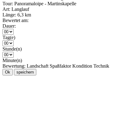
Tour:
Panoramaloipe - Martinskapelle
Art:
Langlauf
Länge:
6,3 km
Bewertet am:
Dauer:
Tag(e)
Stunde(n)
Minute(n)
Bewertung:
Landschaft
Spaßfaktor
Kondition
Technik
Ok
speichern