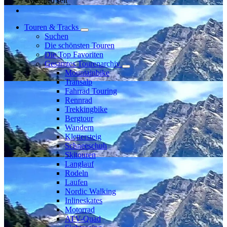
Mitglied seit
Touren & Tracks
Suchen
Die schönsten Touren
Die Top Favoriten
Gesamtes Tourenarchiv
Mountainbike
Transalp
Fahrrad Touring
Rennrad
Trekkingbike
Bergtour
Wandern
Klettersteig
Schneeschuh
Skitouren
Langlauf
Rodeln
Laufen
Nordic Walking
Inlineskates
Motorrad
ATV-Quad