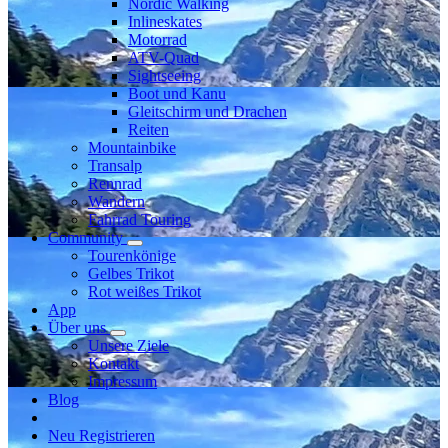
Nordic Walking
Inlineskates
Motorrad
ATV-Quad
Sightseeing
Boot und Kanu
Gleitschirm und Drachen
Reiten
Mountainbike
Transalp
Rennrad
Wandern
Fahrrad Touring
Community
Tourenkönige
Gelbes Trikot
Rot weißes Trikot
App
Über uns
Unsere Ziele
Kontakt
Impressum
Blog
Neu Registrieren