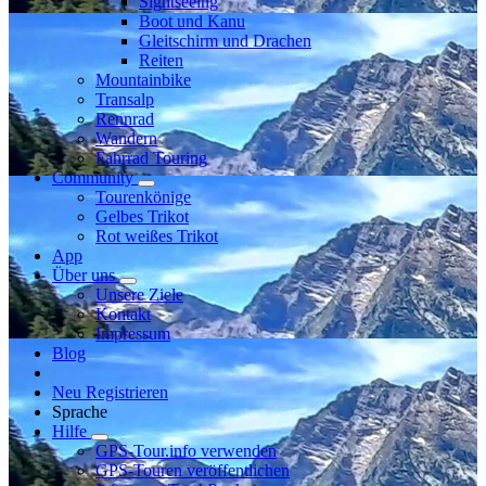
Sightseeing
Boot und Kanu
Gleitschirm und Drachen
Reiten
Mountainbike
Transalp
Rennrad
Wandern
Fahrrad Touring
Community
Tourenkönige
Gelbes Trikot
Rot weißes Trikot
App
Über uns
Unsere Ziele
Kontakt
Impressum
Blog
Neu Registrieren
Sprache
Hilfe
GPS-Tour.info verwenden
GPS-Touren veröffentlichen