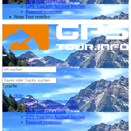
Infos zum TrackRank
GPS-Tour.info Account löschen
Passwort vergessen
Neue Tour erstellen
Ort auswählen
Sprache
Hilfe
GPS-Tour.info verwenden
GPS-Touren veröffentlichen
Infos zum TrackRank
GPS-Tour.info Account löschen
Passwort vergessen