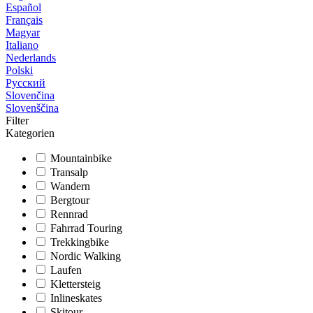
Español
Français
Magyar
Italiano
Nederlands
Polski
Русский
Slovenčina
Slovenščina
Filter
Kategorien
Mountainbike
Transalp
Wandern
Bergtour
Rennrad
Fahrrad Touring
Trekkingbike
Nordic Walking
Laufen
Klettersteig
Inlineskates
Skitour