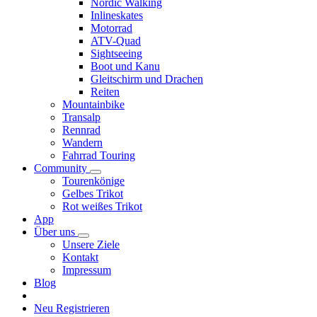
Nordic Walking
Inlineskates
Motorrad
ATV-Quad
Sightseeing
Boot und Kanu
Gleitschirm und Drachen
Reiten
Mountainbike
Transalp
Rennrad
Wandern
Fahrrad Touring
Community
Tourenkönige
Gelbes Trikot
Rot weißes Trikot
App
Über uns
Unsere Ziele
Kontakt
Impressum
Blog
Neu Registrieren