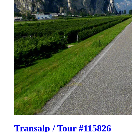
Transalp / Tour #115826